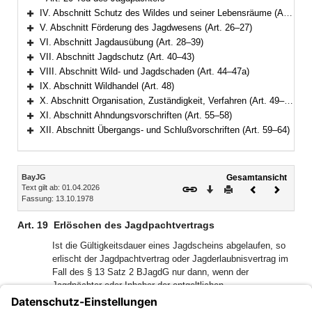
IV. Abschnitt Schutz des Wildes und seiner Lebensräume (Art. 21–25)
Bereich erweitern
V. Abschnitt Förderung des Jagdwesens (Art. 26–27)
Bereich erweitern
VI. Abschnitt Jagdausübung (Art. 28–39)
Bereich erweitern
VII. Abschnitt Jagdschutz (Art. 40–43)
Bereich erweitern
VIII. Abschnitt Wild- und Jagdschaden (Art. 44–47a)
Bereich erweitern
IX. Abschnitt Wildhandel (Art. 48)
Bereich erweitern
X. Abschnitt Organisation, Zuständigkeit, Verfahren (Art. 49–54)
Bereich erweitern
XI. Abschnitt Ahndungsvorschriften (Art. 55–58)
Bereich erweitern
XII. Abschnitt Übergangs- und Schlußvorschriften (Art. 59–64)
Bereich erweitern
Inhalt
BayJG
Gesamtansicht
Text gilt ab: 01.04.2026
Download
Drucken
Vorheriges
Nächste
Fassung: 13.10.1978
Dokument
Dokume
Art. 19
Erlöschen des Jagdpachtvertrags
Ist die Gültigkeitsdauer eines Jagdscheins abgelaufen, so
erlischt der Jagdpachtvertrag oder Jagderlaubnisvertrag im
Fall des § 13 Satz 2 BJagdG nur dann, wenn der
Jagdpächter oder Inhaber der entgeltlichen
Dauerjagderlaubnis innerhalb einer von der Jagdbehörde
gesetzten angemessenen Frist einen Jahresjagdschein