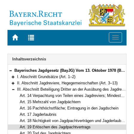
Zur
Zur
Toggle
Startseite
Trefferliste
navigati
von
der
BAYERN.RECHT
letzten
Navigation
Inhaltsverzeichnis
Suche
Bayerisches Jagdgesetz (BayJG) Vom 13. Oktober 1978 (BayRS V S. 595) BayRS 792-1-W (Art. 1–64)
Bereich reduzieren
I. Abschnitt Grundsätze (Art. 1–2)
Bereich erweitern
II. Abschnitt Jagdreviere, Hegegemeinschaften (Art. 3–13)
Bereich erweitern
III. Abschnitt Beteiligung Dritter an der Ausübung des Jagdrechts (Art. 14–20)
Bereich reduzieren
Art. 14 Verpachtung von Teilen eines Jagdreviers; Mindestpachtzeit; Beanstandungsverfahren; Änderung von Jagdpachtverträgen
Art. 15 Mehrzahl von Jagdpächtern
Art. 16 Pachthöchstfläche; Eintragung in den Jagdschein
Art. 17 Jagderlaubnis
Art. 18 Nichtigkeit von Jagdpachtverträgen und Jagderlaubnisverträgen
Art. 19 Erlöschen des Jagdpachtvertrags
Art. 20 Tod des Jagdpächters