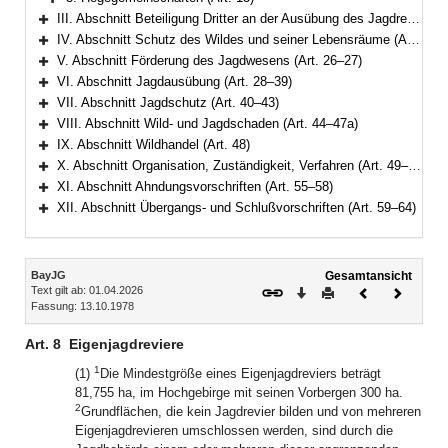
Bereich erweitern
III. Abschnitt Beteiligung Dritter an der Ausübung des Jagdrechts (Art. 14–20)
Bereich erweitern
IV. Abschnitt Schutz des Wildes und seiner Lebensräume (Art. 21–25)
Bereich erweitern
V. Abschnitt Förderung des Jagdwesens (Art. 26–27)
Bereich erweitern
VI. Abschnitt Jagdausübung (Art. 28–39)
Bereich erweitern
VII. Abschnitt Jagdschutz (Art. 40–43)
Bereich erweitern
VIII. Abschnitt Wild- und Jagdschaden (Art. 44–47a)
Bereich erweitern
IX. Abschnitt Wildhandel (Art. 48)
Bereich erweitern
X. Abschnitt Organisation, Zuständigkeit, Verfahren (Art. 49–54)
Bereich erweitern
XI. Abschnitt Ahndungsvorschriften (Art. 55–58)
Bereich erweitern
XII. Abschnitt Übergangs- und Schlußvorschriften (Art. 59–64)
Bereich erweitern
Inhalt
BayJG
Gesamtansicht
Text gilt ab: 01.04.2026
Download
Drucken
Vorheriges
Nächste
Fassung: 13.10.1978
Dokument
Dokume
Art. 8
Eigenjagdreviere
1
(1)
Die Mindestgröße eines Eigenjagdreviers beträgt
81,755 ha, im Hochgebirge mit seinen Vorbergen 300 ha.
2
Grundflächen, die kein Jagdrevier bilden und von mehreren
Eigenjagdrevieren umschlossen werden, sind durch die