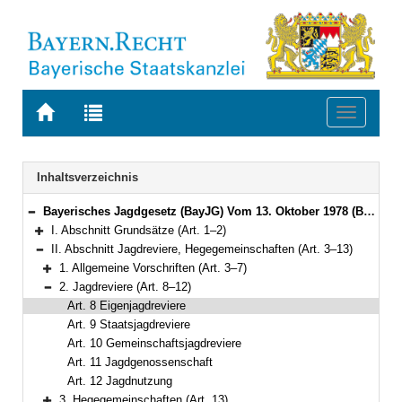
Zur
Zur
Toggle
Startseite
Trefferliste
navigati
von
der
BAYERN.RECHT
letzten
Navigation
Inhaltsverzeichnis
Suche
Bayerisches Jagdgesetz (BayJG) Vom 13. Oktober 1978 (BayRS V S. 595) BayRS 792-1-W (Art. 1–64)
Bereich reduzieren
I. Abschnitt Grundsätze (Art. 1–2)
Bereich erweitern
II. Abschnitt Jagdreviere, Hegegemeinschaften (Art. 3–13)
Bereich reduzieren
1. Allgemeine Vorschriften (Art. 3–7)
Bereich erweitern
2. Jagdreviere (Art. 8–12)
Bereich reduzieren
Art. 8 Eigenjagdreviere
Art. 9 Staatsjagdreviere
Art. 10 Gemeinschaftsjagdreviere
Art. 11 Jagdgenossenschaft
Art. 12 Jagdnutzung
3. Hegegemeinschaften (Art. 13)