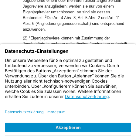
Jagdbehörde einem oder mehreren dieser angrenzenden
Jagdreviere anzugliedern; werden sie nur von einem
Eigenjagdrevier umschlossen, so sind sie dessen
3
Bestandteil.
Die Art. 4 Abs. 3, Art. 5 Abs. 2 und Art. 11
Abs. 6 (Angliederungsgenossenschaft) sind entsprechend
anzuwenden.
1
(2)
Eigenjagdreviere können mit Zustimmung der
Jagdbehörde in mehrere selbständige Jagdreviere aufgeteilt
2
werden.
Die Jagdbehörde darf nur zustimmen, wenn jeder
Teil für sich die Mindestgröße von 250 ha, im Hochgebirge
mit seinen Vorbergen von 500 ha hat, und wenn jedes
Teilrevier eine ordnungsgemäße Jagdausübung gestattet.
Bayern.de
BayernPortal
Datenschutz
Impressum
Barrierefreiheit
Hilfe