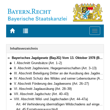
Zur
Zur
Toggle
Startseite
Trefferliste
navigati
von
der
BAYERN.RECHT
letzten
Navigation
Inhaltsverzeichnis
Suche
Bayerisches Jagdgesetz (BayJG) Vom 13. Oktober 1978 (BayRS V S. 595) BayRS 792-1-W (Art. 1–64)
Bereich reduzieren
I. Abschnitt Grundsätze (Art. 1–2)
Bereich erweitern
II. Abschnitt Jagdreviere, Hegegemeinschaften (Art. 3–13)
Bereich erweitern
III. Abschnitt Beteiligung Dritter an der Ausübung des Jagdrechts (Art. 14–20)
Bereich erweitern
IV. Abschnitt Schutz des Wildes und seiner Lebensräume (Art. 21–25)
Bereich erweitern
V. Abschnitt Förderung des Jagdwesens (Art. 26–27)
Bereich erweitern
VI. Abschnitt Jagdausübung (Art. 28–39)
Bereich erweitern
VII. Abschnitt Jagdschutz (Art. 40–43)
Bereich erweitern
VIII. Abschnitt Wild- und Jagdschaden (Art. 44–47a)
Bereich reduzieren
Art. 44 Verhinderung übermäßigen Wildschadens auf eingezäunten Waldflächen
Art. 45 Erstattungsausschluß