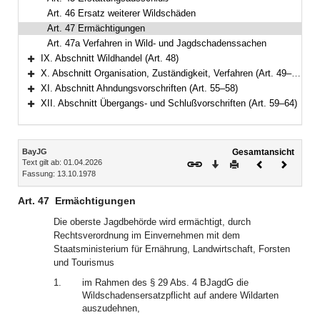
Art. 46 Ersatz weiterer Wildschäden
Art. 47 Ermächtigungen
Art. 47a Verfahren in Wild- und Jagdschadenssachen
IX. Abschnitt Wildhandel (Art. 48)
Bereich erweitern
X. Abschnitt Organisation, Zuständigkeit, Verfahren (Art. 49–54)
Bereich erweitern
XI. Abschnitt Ahndungsvorschriften (Art. 55–58)
Bereich erweitern
XII. Abschnitt Übergangs- und Schlußvorschriften (Art. 59–64)
Bereich erweitern
Inhalt
BayJG
Gesamtansicht
Text gilt ab: 01.04.2026
Download
Drucken
Vorheriges
Nächste
Fassung: 13.10.1978
Dokument
Dokume
Art. 47
Ermächtigungen
Die oberste Jagdbehörde wird ermächtigt, durch
Rechtsverordnung im Einvernehmen mit dem
Staatsministerium für Ernährung, Landwirtschaft, Forsten
und Tourismus
1.
im Rahmen des § 29 Abs. 4 BJagdG die
Wildschadensersatzpflicht auf andere Wildarten
auszudehnen,