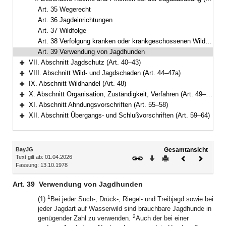
Bereich reduzieren
Art. 35 Wegerecht
Art. 36 Jagdeinrichtungen
Art. 37 Wildfolge
Art. 38 Verfolgung kranken oder krankgeschossenen Wildes in befriedeten Bezirken
Art. 39 Verwendung von Jagdhunden
VII. Abschnitt Jagdschutz (Art. 40–43)
Bereich erweitern
VIII. Abschnitt Wild- und Jagdschaden (Art. 44–47a)
Bereich erweitern
IX. Abschnitt Wildhandel (Art. 48)
Bereich erweitern
X. Abschnitt Organisation, Zuständigkeit, Verfahren (Art. 49–54)
Bereich erweitern
XI. Abschnitt Ahndungsvorschriften (Art. 55–58)
Bereich erweitern
XII. Abschnitt Übergangs- und Schlußvorschriften (Art. 59–64)
Bereich erweitern
Inhalt
BayJG
Gesamtansicht
Text gilt ab: 01.04.2026
Download
Drucken
Vorheriges
Nächste
Fassung: 13.10.1978
Dokument
Dokume
Art. 39
Verwendung von Jagdhunden
1
(1)
Bei jeder Such-, Drück-, Riegel- und Treibjagd sowie bei
jeder Jagdart auf Wasserwild sind brauchbare Jagdhunde in
2
genügender Zahl zu verwenden.
Auch der bei einer