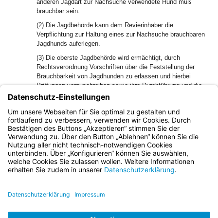
anderen Jagdart zur Nachsuche verwendete Hund muß
brauchbar sein.
(2) Die Jagdbehörde kann dem Revierinhaber die
Verpflichtung zur Haltung eines zur Nachsuche brauchbaren
Jagdhunds auferlegen.
(3) Die oberste Jagdbehörde wird ermächtigt, durch
Rechtsverordnung Vorschriften über die Feststellung der
Brauchbarkeit von Jagdhunden zu erlassen und hierbei
Prüfungen vorzuschreiben sowie ihre Durchführung und die
Prüfungszulassung zu regeln; mit der Durchführung von
Brauchbarkeitsprüfungen und der Feststellung der
Brauchbarkeit von Jagdhunden können die anerkannten
Vereinigungen der Jäger (Art. 51) betraut werden.
Bayern.de
BayernPortal
Datenschutz
Impressum
Barrierefreiheit