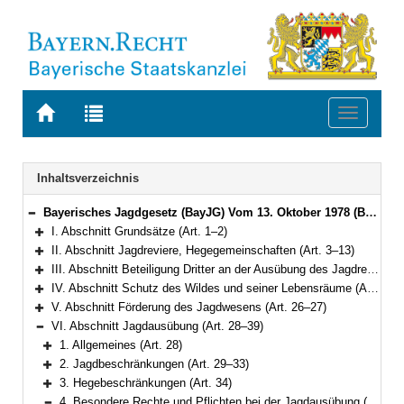
Zur
Zur
Toggle
Startseite
Trefferliste
navigati
von
der
BAYERN.RECHT
letzten
Navigation
Inhaltsverzeichnis
Suche
Bayerisches Jagdgesetz (BayJG) Vom 13. Oktober 1978 (BayRS V S. 595) BayRS 792-1-W (Art. 1–64)
Bereich reduzieren
I. Abschnitt Grundsätze (Art. 1–2)
Bereich erweitern
II. Abschnitt Jagdreviere, Hegegemeinschaften (Art. 3–13)
Bereich erweitern
III. Abschnitt Beteiligung Dritter an der Ausübung des Jagdrechts (Art. 14–20)
Bereich erweitern
IV. Abschnitt Schutz des Wildes und seiner Lebensräume (Art. 21–25)
Bereich erweitern
V. Abschnitt Förderung des Jagdwesens (Art. 26–27)
Bereich erweitern
VI. Abschnitt Jagdausübung (Art. 28–39)
Bereich reduzieren
1. Allgemeines (Art. 28)
Bereich erweitern
2. Jagdbeschränkungen (Art. 29–33)
Bereich erweitern
3. Hegebeschränkungen (Art. 34)
Bereich erweitern
4. Besondere Rechte und Pflichten bei der Jagdausübung (Art. 35–39)