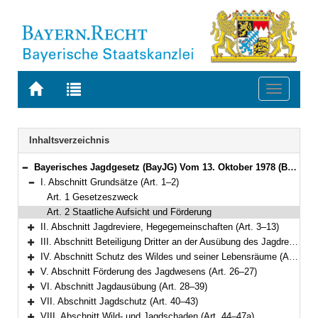
Zur
Zur
Toggle
Startseite
Trefferliste
navigati
von
der
BAYERN.RECHT
letzten
Navigation
Inhaltsverzeichnis
Suche
Bayerisches Jagdgesetz (BayJG) Vom 13. Oktober 1978 (BayRS V S. 595) BayRS 792-1-W (Art. 1–64)
Bereich reduzieren
I. Abschnitt Grundsätze (Art. 1–2)
Bereich reduzieren
Art. 1 Gesetzeszweck
Art. 2 Staatliche Aufsicht und Förderung
II. Abschnitt Jagdreviere, Hegegemeinschaften (Art. 3–13)
Bereich erweitern
III. Abschnitt Beteiligung Dritter an der Ausübung des Jagdrechts (Art. 14–20)
Bereich erweitern
IV. Abschnitt Schutz des Wildes und seiner Lebensräume (Art. 21–25)
Bereich erweitern
V. Abschnitt Förderung des Jagdwesens (Art. 26–27)
Bereich erweitern
VI. Abschnitt Jagdausübung (Art. 28–39)
Bereich erweitern
VII. Abschnitt Jagdschutz (Art. 40–43)
Bereich erweitern
VIII. Abschnitt Wild- und Jagdschaden (Art. 44–47a)