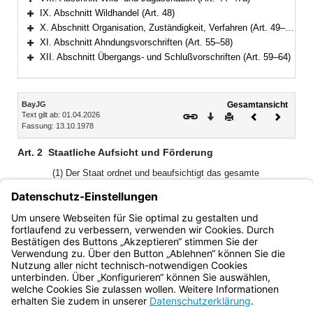
Bereich erweitern
IX. Abschnitt Wildhandel (Art. 48)
Bereich erweitern
X. Abschnitt Organisation, Zuständigkeit, Verfahren (Art. 49–54)
Bereich erweitern
XI. Abschnitt Ahndungsvorschriften (Art. 55–58)
Bereich erweitern
XII. Abschnitt Übergangs- und Schlußvorschriften (Art. 59–64)
Bereich erweitern
Inhalt
BayJG
Gesamtansicht
Text gilt ab: 01.04.2026
Download
Drucken
Vorheriges
Nächste
Fassung: 13.10.1978
Dokument
Dokume
Art. 2
Staatliche Aufsicht und Förderung
(1) Der Staat ordnet und beaufsichtigt das gesamte
Jagdwesen und schützt die Jagd als Kulturgut.
1
(2)
Das Jagdwesen wird aus dem Aufkommen der
2
Jagdabgabe (Art. 26 und 27) gefördert.
Die Förderung nach
anderen Vorschriften und Programmen bleibt unberührt.
Bayern.de
BayernPortal