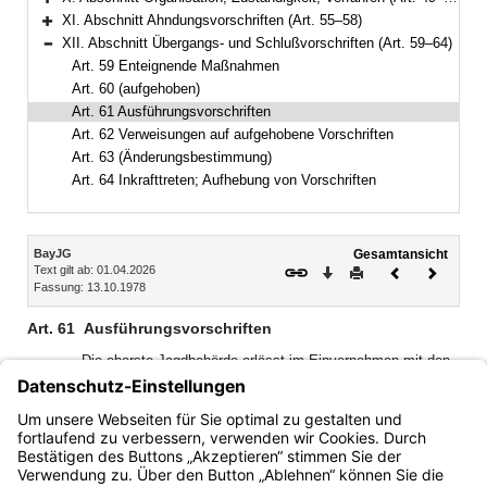
Bereich erweitern
XI. Abschnitt Ahndungsvorschriften (Art. 55–58)
Bereich erweitern
XII. Abschnitt Übergangs- und Schlußvorschriften (Art. 59–64)
Bereich reduzieren
Art. 59 Enteignende Maßnahmen
Art. 60 (aufgehoben)
Art. 61 Ausführungsvorschriften
Art. 62 Verweisungen auf aufgehobene Vorschriften
Art. 63 (Änderungsbestimmung)
Art. 64 Inkrafttreten; Aufhebung von Vorschriften
Inhalt
BayJG
Gesamtansicht
Text gilt ab: 01.04.2026
Download
Drucken
Vorheriges
Nächste
Fassung: 13.10.1978
Dokument
Dokume
Art. 61
Ausführungsvorschriften
Die oberste Jagdbehörde erlässt im Einvernehmen mit den
beteiligten Staatsministerien die zum Vollzug dieses
Gesetzes erforderlichen Ausführungsvorschriften und die
Rechtsverordnungen, die das Bundesjagdgesetz und seine
Ausführungsvorschriften den Ländern vorbehalten.