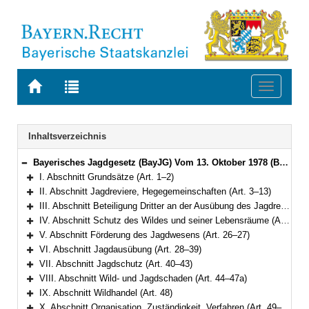
Zur
Zur
Toggle
Startseite
Trefferliste
navigati
von
der
BAYERN.RECHT
letzten
Navigation
Inhaltsverzeichnis
Suche
Bayerisches Jagdgesetz (BayJG) Vom 13. Oktober 1978 (BayRS V S. 595) BayRS 792-1-W (Art. 1–64)
Bereich reduzieren
I. Abschnitt Grundsätze (Art. 1–2)
Bereich erweitern
II. Abschnitt Jagdreviere, Hegegemeinschaften (Art. 3–13)
Bereich erweitern
III. Abschnitt Beteiligung Dritter an der Ausübung des Jagdrechts (Art. 14–20)
Bereich erweitern
IV. Abschnitt Schutz des Wildes und seiner Lebensräume (Art. 21–25)
Bereich erweitern
V. Abschnitt Förderung des Jagdwesens (Art. 26–27)
Bereich erweitern
VI. Abschnitt Jagdausübung (Art. 28–39)
Bereich erweitern
VII. Abschnitt Jagdschutz (Art. 40–43)
Bereich erweitern
VIII. Abschnitt Wild- und Jagdschaden (Art. 44–47a)
Bereich erweitern
IX. Abschnitt Wildhandel (Art. 48)
Bereich erweitern
X. Abschnitt Organisation, Zuständigkeit, Verfahren (Art. 49–54)