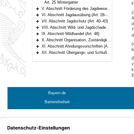
Art. 25 Wintergatter
F
V. Abschnitt Förderung des Jagdwesens (Art. 26–27)
Bereich erweitern
(
VI. Abschnitt Jagdausübung (Art. 28–39)
A
Bereich erweitern
VII. Abschnitt Jagdschutz (Art. 40–43)
d
Bereich erweitern
VIII. Abschnitt Wild- und Jagdschaden (Art. 44–47a)
T
Bereich erweitern
IX. Abschnitt Wildhandel (Art. 48)
d
Bereich erweitern
X. Abschnitt Organisation, Zuständigkeit, Verfahren (Art. 49–54)
Bereich erweitern
(
XI. Abschnitt Ahndungsvorschriften (Art. 55–58)
b
Bereich erweitern
XII. Abschnitt Übergangs- und Schlußvorschriften (Art. 59–64)
Bereich erweitern
(
v
k
E
Bayern.de
Barrierefreiheit