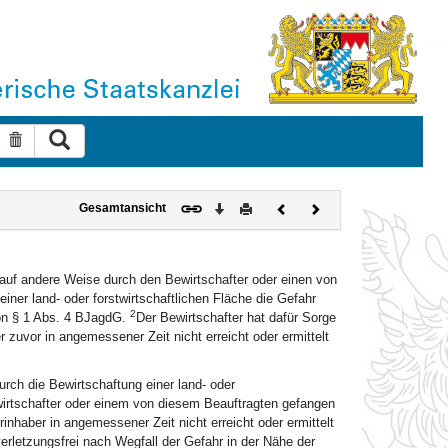
Suche ausführen
Suche zurücksetzen
Download
Drucken
Vorheriges
Nächstes
Gesamtansicht
Dokument
Dokument
auf andere Weise durch den Bewirtschafter oder einen von
ner land- oder forstwirtschaftlichen Fläche die Gefahr
2
von § 1 Abs. 4 BJagdG.
Der Bewirtschafter hat dafür Sorge
 zuvor in angemessener Zeit nicht erreicht oder ermittelt
rch die Bewirtschaftung einer land- oder
ewirtschafter oder einem von diesem Beauftragten gefangen
nhaber in angemessener Zeit nicht erreicht oder ermittelt
erletzungsfrei nach Wegfall der Gefahr in der Nähe der