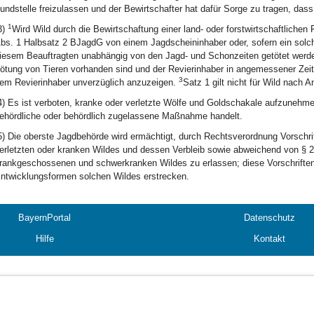
undstelle freizulassen und der Bewirtschafter hat dafür Sorge zu tragen, dass
1
3)
Wird Wild durch die Bewirtschaftung einer land- oder forstwirtschaftlichen
bs. 1 Halbsatz 2 BJagdG von einem Jagdscheininhaber oder, sofern ein solche
iesem Beauftragten unabhängig von den Jagd- und Schonzeiten getötet werde
ötung von Tieren vorhanden sind und der Revierinhaber in angemessener Zeit 
3
em Revierinhaber unverzüglich anzuzeigen.
Satz 1 gilt nicht für Wild nach 
4) Es ist verboten, kranke oder verletzte Wölfe und Goldschakale aufzunehme
ehördliche oder behördlich zugelassene Maßnahme handelt.
5) Die oberste Jagdbehörde wird ermächtigt, durch Rechtsverordnung Vorschri
erletzten oder kranken Wildes und dessen Verbleib sowie abweichend von §
rankgeschossenen und schwerkranken Wildes zu erlassen; diese Vorschriften
ntwicklungsformen solchen Wildes erstrecken.
BayernPortal
Datenschutz
Hilfe
Kontakt