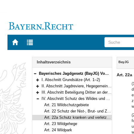
Zur
Zur
Startseite
Trefferliste
von
der
Navigation
BAYERN.RECHT
letzten
Inhalt
Inhaltsverzeichnis
BayJG
Suche
Bayerisches Jagdgesetz (BayJG) Vom 13. Oktober 1978 (BayRS V S. 595) BayRS 792-1-W (Art. 1–64)
Art. 22a
Bereich reduzieren
I. Abschnitt Grundsätze (Art. 1–2)
Bereich erweitern
(
II. Abschnitt Jagdreviere, Hegegemeinschaften (Art. 3–13)
d
Bereich erweitern
III. Abschnitt Beteiligung Dritter an der Ausübung des Jagdrechts (Art. 14–20)
e
Bereich erweitern
IV. Abschnitt Schutz des Wildes und seiner Lebensräume (Art. 21–25)
z
Bereich reduzieren
Art. 21 Wildschutzgebiete
w
Art. 22 Schutz der Nist-, Brut- und Zufluchtstätten des Wildes
(
Art. 22a Schutz kranken und verletzten Wildes
f
Art. 23 Wildgehege
u
Art. 24 Wildpark
w