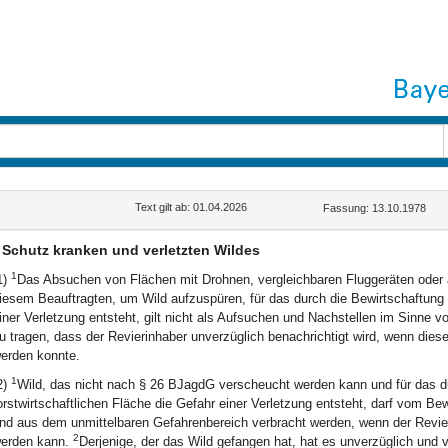
Text gilt ab: 01.04.2026
Fassung: 13.10.1978
Schutz kranken und verletzten Wildes
1
1)
Das Absuchen von Flächen mit Drohnen, vergleichbaren Fluggeräten oder 
iesem Beauftragten, um Wild aufzuspüren, für das durch die Bewirtschaftung ei
iner Verletzung entsteht, gilt nicht als Aufsuchen und Nachstellen im Sinne 
u tragen, dass der Revierinhaber unverzüglich benachrichtigt wird, wenn dieser
erden konnte.
1
2)
Wild, das nicht nach § 26 BJagdG verscheucht werden kann und für das du
orstwirtschaftlichen Fläche die Gefahr einer Verletzung entsteht, darf vom B
nd aus dem unmittelbaren Gefahrenbereich verbracht werden, wenn der Revieri
2
erden kann.
Derjenige, der das Wild gefangen hat, hat es unverzüglich und v