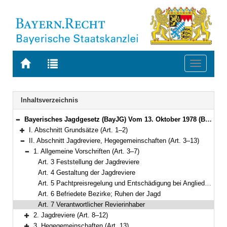
Zur
Zur
Toggle
Startseite
Trefferliste
navigati
von
der
BAYERN.RECHT
letzten
Navigation
Inhaltsverzeichnis
Suche
Bayerisches Jagdgesetz (BayJG) Vom 13. Oktober 1978 (BayRS V S. 595) BayRS 792-1-W (Art. 1–64)
Bereich reduzieren
I. Abschnitt Grundsätze (Art. 1–2)
Bereich erweitern
II. Abschnitt Jagdreviere, Hegegemeinschaften (Art. 3–13)
Bereich reduzieren
1. Allgemeine Vorschriften (Art. 3–7)
Bereich reduzieren
Art. 3 Feststellung der Jagdreviere
Art. 4 Gestaltung der Jagdreviere
Art. 5 Pachtpreisregelung und Entschädigung bei Angliederung von Flächen
Art. 6 Befriedete Bezirke; Ruhen der Jagd
Art. 7 Verantwortlicher Revierinhaber
2. Jagdreviere (Art. 8–12)
Bereich erweitern
3. Hegegemeinschaften (Art. 13)