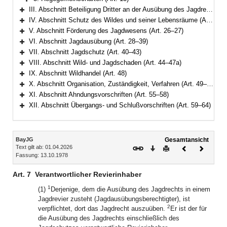
Bereich erweitern
III. Abschnitt Beteiligung Dritter an der Ausübung des Jagdrechts (Art. 14–20)
Bereich erweitern
IV. Abschnitt Schutz des Wildes und seiner Lebensräume (Art. 21–25)
Bereich erweitern
V. Abschnitt Förderung des Jagdwesens (Art. 26–27)
Bereich erweitern
VI. Abschnitt Jagdausübung (Art. 28–39)
Bereich erweitern
VII. Abschnitt Jagdschutz (Art. 40–43)
Bereich erweitern
VIII. Abschnitt Wild- und Jagdschaden (Art. 44–47a)
Bereich erweitern
IX. Abschnitt Wildhandel (Art. 48)
Bereich erweitern
X. Abschnitt Organisation, Zuständigkeit, Verfahren (Art. 49–54)
Bereich erweitern
XI. Abschnitt Ahndungsvorschriften (Art. 55–58)
Bereich erweitern
XII. Abschnitt Übergangs- und Schlußvorschriften (Art. 59–64)
Bereich erweitern
Inhalt
BayJG
Gesamtansicht
Text gilt ab: 01.04.2026
Download
Drucken
Vorheriges
Nächste
Fassung: 13.10.1978
Dokument
Dokume
Art. 7
Verantwortlicher Revierinhaber
1
(1)
Derjenige, dem die Ausübung des Jagdrechts in einem
Jagdrevier zusteht (Jagdausübungsberechtigter), ist
2
verpflichtet, dort das Jagdrecht auszuüben.
Er ist der für
die Ausübung des Jagdrechts einschließlich des