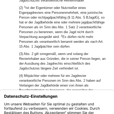
Jagdschutzes verantwortliche Revierinhaber.
1
(2)
Ist der Eigentümer oder Nutznießer eines
Eigenjagdreviers eine Personenmehrheit, eine juristische
Person oder nichtjagdpachtfähig (§ 11 Abs. 5 BJagdG), so
hat er der Jagdbehörde eine oder mehrere jagdpachtfähige
Personen als im Sinn des Abs. 1 Satz 2 verantwortliche
Personen zu benennen, wenn die Jagd nicht durch
2
Verpachtung ausgeübt wird.
Es dürfen nicht mehr
Personen als verantwortlich benannt werden als nach Art.
15 Abs. 1 Jagdpächter sein dürfen.
(3) Abs. 2 gilt sinngemäß, wenn und solang der
Revierinhaber aus Gründen, die in seiner Person liegen, an
der Ausübung des Jagdrechts einschließlich des
Jagdschutzes längere Zeit verhindert ist.
(4) Mitpächter oder mehrere für ein Jagdrevier
verantwortliche Personen im Sinn des Abs. 2 haben auf
Verlangen der Jagdbehörde einen von ihnen als
Bevollmächtigten zu benennen, der gegenüber der
Jagdbehörde in allen die Jagdausübung in dem Jagdrevier
betreffenden Angelegenheiten zur Abgabe und
Entgegennahme von Erklärungen sowie zum Empfang von
Urkunden und Sachen berechtigt ist.