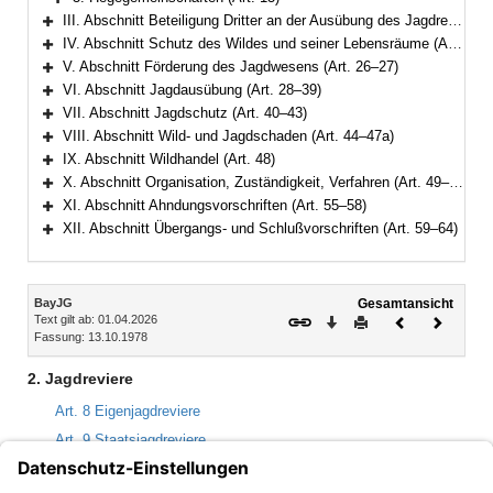
Bereich erweitern
III. Abschnitt Beteiligung Dritter an der Ausübung des Jagdrechts (Art. 14–20)
Bereich erweitern
IV. Abschnitt Schutz des Wildes und seiner Lebensräume (Art. 21–25)
Bereich erweitern
V. Abschnitt Förderung des Jagdwesens (Art. 26–27)
Bereich erweitern
VI. Abschnitt Jagdausübung (Art. 28–39)
Bereich erweitern
VII. Abschnitt Jagdschutz (Art. 40–43)
Bereich erweitern
VIII. Abschnitt Wild- und Jagdschaden (Art. 44–47a)
Bereich erweitern
IX. Abschnitt Wildhandel (Art. 48)
Bereich erweitern
X. Abschnitt Organisation, Zuständigkeit, Verfahren (Art. 49–54)
Bereich erweitern
XI. Abschnitt Ahndungsvorschriften (Art. 55–58)
Bereich erweitern
XII. Abschnitt Übergangs- und Schlußvorschriften (Art. 59–64)
Bereich erweitern
Inhalt
BayJG
Gesamtansicht
Text gilt ab: 01.04.2026
Download
Drucken
Vorheriges
Nächste
Fassung: 13.10.1978
Dokument
Dokume
2. Jagdreviere
Art. 8 Eigenjagdreviere
Art. 9 Staatsjagdreviere
Art. 10 Gemeinschaftsjagdreviere