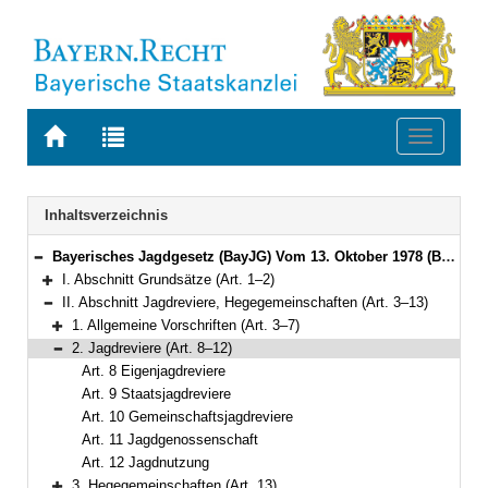
Zur
Zur
Toggle
Startseite
Trefferliste
navigati
von
der
BAYERN.RECHT
letzten
Navigation
Inhaltsverzeichnis
Suche
Bayerisches Jagdgesetz (BayJG) Vom 13. Oktober 1978 (BayRS V S. 595) BayRS 792-1-W (Art. 1–64)
Bereich reduzieren
I. Abschnitt Grundsätze (Art. 1–2)
Bereich erweitern
II. Abschnitt Jagdreviere, Hegegemeinschaften (Art. 3–13)
Bereich reduzieren
1. Allgemeine Vorschriften (Art. 3–7)
Bereich erweitern
2. Jagdreviere (Art. 8–12)
Bereich reduzieren
Art. 8 Eigenjagdreviere
Art. 9 Staatsjagdreviere
Art. 10 Gemeinschaftsjagdreviere
Art. 11 Jagdgenossenschaft
Art. 12 Jagdnutzung
3. Hegegemeinschaften (Art. 13)