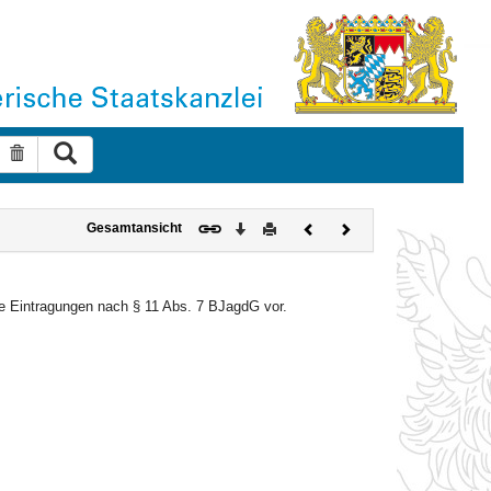
Suche ausführen
Suche zurücksetzen
Download
Drucken
Vorheriges
Nächstes
Gesamtansicht
Dokument
Dokument
e Eintragungen nach § 11 Abs. 7 BJagdG vor.