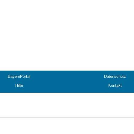
BayernPortal
Datenschutz
Hilfe
Kontakt