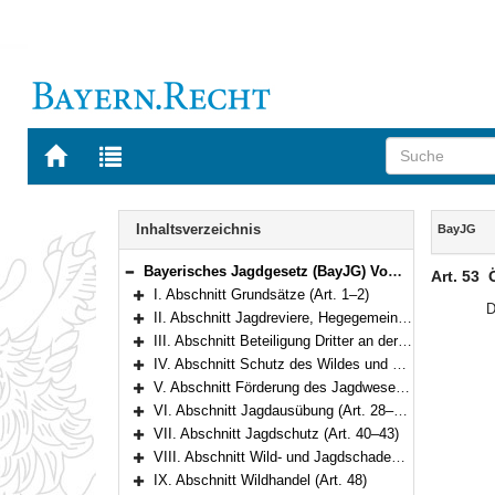
Zur
Zur
Startseite
Trefferliste
von
der
Navigation
BAYERN.RECHT
letzten
Inhalt
Inhaltsverzeichnis
BayJG
Suche
Bayerisches Jagdgesetz (BayJG) Vom 13. Oktober 1978 (BayRS V S. 595) BayRS 792-1-W (Art. 1–64)
Art. 53
Bereich reduzieren
I. Abschnitt Grundsätze (Art. 1–2)
Bereich erweitern
D
II. Abschnitt Jagdreviere, Hegegemeinschaften (Art. 3–13)
Bereich erweitern
III. Abschnitt Beteiligung Dritter an der Ausübung des Jagdrechts (Art. 14–20)
Bereich erweitern
IV. Abschnitt Schutz des Wildes und seiner Lebensräume (Art. 21–25)
Bereich erweitern
V. Abschnitt Förderung des Jagdwesens (Art. 26–27)
Bereich erweitern
VI. Abschnitt Jagdausübung (Art. 28–39)
Bereich erweitern
VII. Abschnitt Jagdschutz (Art. 40–43)
Bereich erweitern
VIII. Abschnitt Wild- und Jagdschaden (Art. 44–47a)
Bereich erweitern
IX. Abschnitt Wildhandel (Art. 48)
Bereich erweitern