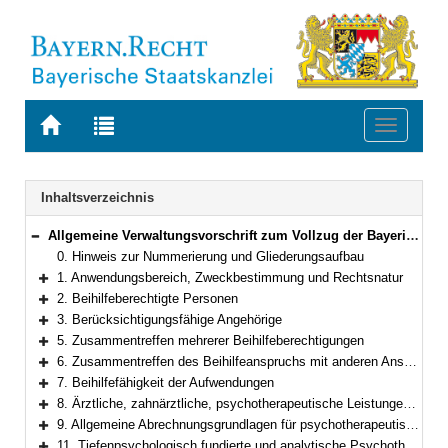
Zur
Zur
Toggle
Startseite
Trefferliste
navigati
von
der
BAYERN.RECHT
letzten
Navigation
Inhaltsverzeichnis
Suche
Allgemeine Verwaltungsvorschrift zum Vollzug der Bayerischen Beihilfeverordnung
Bereich reduzieren
0. Hinweis zur Nummerierung und Gliederungsaufbau
1. Anwendungsbereich, Zweckbestimmung und Rechtsnatur
Bereich erweitern
2. Beihilfeberechtigte Personen
Bereich erweitern
3. Berücksichtigungsfähige Angehörige
Bereich erweitern
5. Zusammentreffen mehrerer Beihilfeberechtigungen
Bereich erweitern
6. Zusammentreffen des Beihilfeanspruchs mit anderen Ansprüchen
Bereich erweitern
7. Beihilfefähigkeit der Aufwendungen
Bereich erweitern
8. Ärztliche, zahnärztliche, psychotherapeutische Leistungen und Heilpraktikerleistungen
Bereich erweitern
9. Allgemeine Abrechnungsgrundlagen für psychotherapeutische Leistungen
Bereich erweitern
11. Tiefenpsychologisch fundierte und analytische Psychotherapie