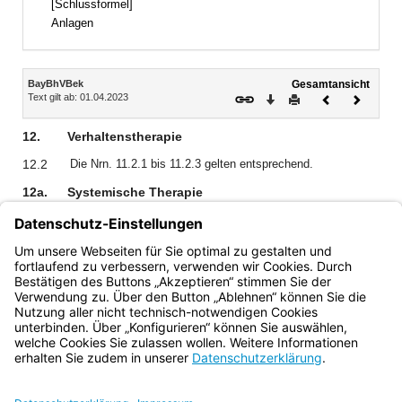
[Schlussformel]
Anlagen
Inhalt
BayBhVBek
Gesamtansicht
Text gilt ab: 01.04.2023
Download
Drucken
Vorheriges
Nächste
Dokument
Dokume
12.
Verhaltenstherapie
12.2
Die Nrn. 11.2.1 bis 11.2.3 gelten entsprechend.
12a.
Systemische Therapie
Aufwendungen für eine Systemische Therapie sind unter
analogem Ansatz (§ 6 Abs. 2 GOÄ) der Nr. 870 der Anlage
Gebührenverzeichnis für ärztliche Leistungen der
Gebührenordnung für Ärzte beihilfefähig.
Bayern.de
BayernPortal
Datenschutz