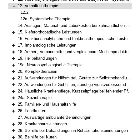
Bereich erweitern
12. Verhaltenstherapie
Bereich reduzieren
12.2
12a. Systemische Therapie
14. Auslagen, Material- und Laborkosten bei zahnärztlichen Leistungen
15. Kieferorthopädische Leistungen
Bereich erweitern
16. Funktionsanalytische und funktionstherapeutische Leistungen
17. Implantologische Leistungen
Bereich erweitern
18. Arznei-, Verbandmittel und vergleichbare Medizinprodukte
Bereich erweitern
19. Heilbehandlungen
Bereich erweitern
19a. Neuropsychologische Therapie
Bereich erweitern
20. Komplextherapien
Bereich erweitern
21. Aufwendungen für Hilfsmittel, Geräte zur Selbstbehandlung und Selbstkontrolle sowie für Körperersatzstücke
Bereich erweitern
22. Aufwendungen für Sehhilfen, sonstige visusverbessernde Maßnahmen
Bereich erweitern
24. Häusliche Krankenpflege, Kurzzeitpflege bei fehlender Pflegebedürftigkeit
Bereich erweitern
24a. Soziotherapie
Bereich erweitern
25. Familien- und Haushaltshilfe
Bereich erweitern
26. Fahrtkosten
Bereich erweitern
27. Auswärtige ambulante Behandlungen
28. Krankenhausleistungen
Bereich erweitern
29. Beihilfe bei Behandlungen in Rehabilitationseinrichtungen
Bereich erweitern
30. Beihilfe bei Kuren