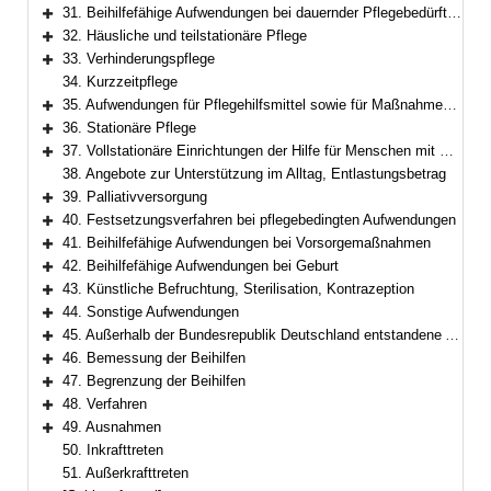
Bereich erweitern
31. Beihilfefähige Aufwendungen bei dauernder Pflegebedürftigkeit
Bereich erweitern
32. Häusliche und teilstationäre Pflege
Bereich erweitern
33. Verhinderungspflege
Bereich erweitern
34. Kurzzeitpflege
35. Aufwendungen für Pflegehilfsmittel sowie für Maßnahmen zur Verbesserung des individuellen Wohnumfelds
Bereich erweitern
36. Stationäre Pflege
Bereich erweitern
37. Vollstationäre Einrichtungen der Hilfe für Menschen mit Behinderung
Bereich erweitern
38. Angebote zur Unterstützung im Alltag, Entlastungsbetrag
39. Palliativversorgung
Bereich erweitern
40. Festsetzungsverfahren bei pflegebedingten Aufwendungen
Bereich erweitern
41. Beihilfefähige Aufwendungen bei Vorsorgemaßnahmen
Bereich erweitern
42. Beihilfefähige Aufwendungen bei Geburt
Bereich erweitern
43. Künstliche Befruchtung, Sterilisation, Kontrazeption
Bereich erweitern
44. Sonstige Aufwendungen
Bereich erweitern
45. Außerhalb der Bundesrepublik Deutschland entstandene Aufwendungen
Bereich erweitern
46. Bemessung der Beihilfen
Bereich erweitern
47. Begrenzung der Beihilfen
Bereich erweitern
48. Verfahren
Bereich erweitern
49. Ausnahmen
Bereich erweitern
50. Inkrafttreten
51. Außerkrafttreten