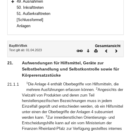
49. Ausnahmen
Bereich erweitern
50. Inkrafttreten
51. Außerkrafttreten
[Schlussformel]
Anlagen
Inhalt
BayBhVBek
Gesamtansicht
Text gilt ab: 01.04.2023
Download
Drucken
Vorheriges
Nächste
Dokument
Dokume
21.
Aufwendungen für Hilfsmittel, Geräte zur
Selbstbehandlung und Selbstkontrolle sowie für
Körperersatzstücke
1
21.1.1
Die Anlage 4 enthält Oberbegriffe von Hilfsmitteln, die
2
mehrere Ausführungen erfassen können.
Angesichts der
Vielzahl von Produkten und deren zum Teil
herstellerspezifischen Bezeichnungen muss in jedem
Einzelfall geprüft und entschieden werden, ob ein Hilfsmittel
unter einen der Oberbegriffe der Anlagen 4 subsumiert
3
werden kann.
Zur innerdienstlichen Orientierungs- und
Entscheidungshilfe kann auf ein vom Ministerium der
Finanzen Rheinland-Pfalz zur Verfügung gestelltes internes