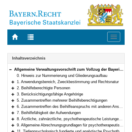
Zur
Zur
Toggle
Startseite
Trefferliste
navigati
von
der
BAYERN.RECHT
letzten
Navigation
Inhaltsverzeichnis
Suche
Allgemeine Verwaltungsvorschrift zum Vollzug der Bayerischen Beihilfeverordnung
Bereich reduzieren
0. Hinweis zur Nummerierung und Gliederungsaufbau
1. Anwendungsbereich, Zweckbestimmung und Rechtsnatur
Bereich erweitern
2. Beihilfeberechtigte Personen
Bereich erweitern
3. Berücksichtigungsfähige Angehörige
Bereich erweitern
5. Zusammentreffen mehrerer Beihilfeberechtigungen
Bereich erweitern
6. Zusammentreffen des Beihilfeanspruchs mit anderen Ansprüchen
Bereich erweitern
7. Beihilfefähigkeit der Aufwendungen
Bereich erweitern
8. Ärztliche, zahnärztliche, psychotherapeutische Leistungen und Heilpraktikerleistungen
Bereich erweitern
9. Allgemeine Abrechnungsgrundlagen für psychotherapeutische Leistungen
Bereich erweitern
11. Tiefenpsychologisch fundierte und analytische Psychotherapie