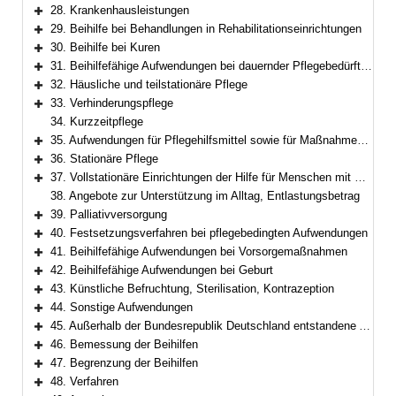
28. Krankenhausleistungen
Bereich erweitern
29. Beihilfe bei Behandlungen in Rehabilitationseinrichtungen
Bereich erweitern
30. Beihilfe bei Kuren
Bereich erweitern
31. Beihilfefähige Aufwendungen bei dauernder Pflegebedürftigkeit
Bereich erweitern
32. Häusliche und teilstationäre Pflege
Bereich erweitern
33. Verhinderungspflege
Bereich erweitern
34. Kurzzeitpflege
35. Aufwendungen für Pflegehilfsmittel sowie für Maßnahmen zur Verbesserung des individuellen Wohnumfelds
Bereich erweitern
36. Stationäre Pflege
Bereich erweitern
37. Vollstationäre Einrichtungen der Hilfe für Menschen mit Behinderung
Bereich erweitern
38. Angebote zur Unterstützung im Alltag, Entlastungsbetrag
39. Palliativversorgung
Bereich erweitern
40. Festsetzungsverfahren bei pflegebedingten Aufwendungen
Bereich erweitern
41. Beihilfefähige Aufwendungen bei Vorsorgemaßnahmen
Bereich erweitern
42. Beihilfefähige Aufwendungen bei Geburt
Bereich erweitern
43. Künstliche Befruchtung, Sterilisation, Kontrazeption
Bereich erweitern
44. Sonstige Aufwendungen
Bereich erweitern
45. Außerhalb der Bundesrepublik Deutschland entstandene Aufwendungen
Bereich erweitern
46. Bemessung der Beihilfen
Bereich erweitern
47. Begrenzung der Beihilfen
Bereich erweitern
48. Verfahren
Bereich erweitern