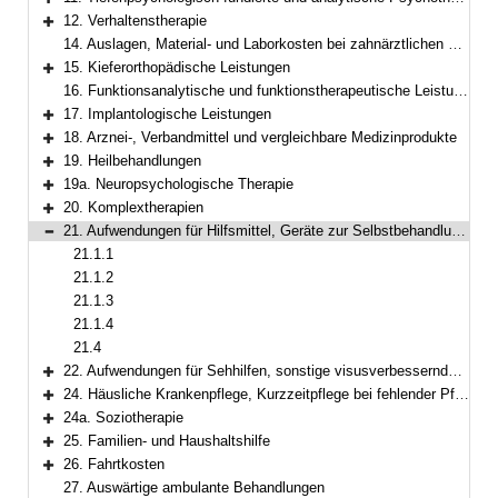
Bereich erweitern
12. Verhaltenstherapie
Bereich erweitern
14. Auslagen, Material- und Laborkosten bei zahnärztlichen Leistungen
15. Kieferorthopädische Leistungen
Bereich erweitern
16. Funktionsanalytische und funktionstherapeutische Leistungen
17. Implantologische Leistungen
Bereich erweitern
18. Arznei-, Verbandmittel und vergleichbare Medizinprodukte
Bereich erweitern
19. Heilbehandlungen
Bereich erweitern
19a. Neuropsychologische Therapie
Bereich erweitern
20. Komplextherapien
Bereich erweitern
21. Aufwendungen für Hilfsmittel, Geräte zur Selbstbehandlung und Selbstkontrolle sowie für Körperersatzstücke
Bereich reduzieren
21.1.1
21.1.2
21.1.3
21.1.4
21.4
22. Aufwendungen für Sehhilfen, sonstige visusverbessernde Maßnahmen
Bereich erweitern
24. Häusliche Krankenpflege, Kurzzeitpflege bei fehlender Pflegebedürftigkeit
Bereich erweitern
24a. Soziotherapie
Bereich erweitern
25. Familien- und Haushaltshilfe
Bereich erweitern
26. Fahrtkosten
Bereich erweitern
27. Auswärtige ambulante Behandlungen