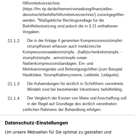
Hilfsmittelverzeichnis
(https://fm.rlp.de/de/themen/verwaltung/finanzielles-
dienstrecht/beihilfe/hilfsmittelverzeichnis/) zurückgegriffen
4
werden.
Maßgebliche Rechtsgrundlage für die
Beihilfefestsetzung sind jedoch die in § 21 enthaltenen
Vorgaben.
21.1.2
Die in der Anlage 4 genannten Kompressionsstrümpfe/-
strumpfhosen erfassen auch medizinische
Kompressionswadenstrümpfe, -(halb)schenkelstrümpfe, -
stumpfstrümpfe, -armstrümpfe sowie
Narbenkompressionsbandagen, Ein- und
Mehrkammergeräte und Befestigungshilfen (zum Beispiel
Hautkleber, Strumpfhaltersysteme, Leibteile, Leibgurte).
21.1.3
Die Aufwendungen für ärztlich in Schriftform verordnete
Windeln sind bei bestehender Inkontinenz beihilfefähig.
21.1.4
Der Vergleich der Kosten von Miete und Anschaffung soll
in der Regel auf Grundlage des ärztlich verordneten
zeitlichen Rahmens der Behandlung erfolgen.
21.4
Die Begriffe Betrieb und Unterhaltung der Hilfsmittel,
Geräte zur Selbstbehandlung und Selbstkontrolle und
Körperersatzstücke erfassen auch die technischen