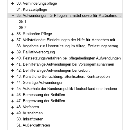
Bereich erweitern
33. Verhinderungspflege
Bereich erweitern
34. Kurzzeitpflege
35. Aufwendungen für Pflegehilfsmittel sowie für Maßnahmen zur Verbesserung des individuellen Wohnumfelds
Bereich reduzieren
35.1
35.2
36. Stationäre Pflege
Bereich erweitern
37. Vollstationäre Einrichtungen der Hilfe für Menschen mit Behinderung
Bereich erweitern
38. Angebote zur Unterstützung im Alltag, Entlastungsbetrag
39. Palliativversorgung
Bereich erweitern
40. Festsetzungsverfahren bei pflegebedingten Aufwendungen
Bereich erweitern
41. Beihilfefähige Aufwendungen bei Vorsorgemaßnahmen
Bereich erweitern
42. Beihilfefähige Aufwendungen bei Geburt
Bereich erweitern
43. Künstliche Befruchtung, Sterilisation, Kontrazeption
Bereich erweitern
44. Sonstige Aufwendungen
Bereich erweitern
45. Außerhalb der Bundesrepublik Deutschland entstandene Aufwendungen
Bereich erweitern
46. Bemessung der Beihilfen
Bereich erweitern
47. Begrenzung der Beihilfen
Bereich erweitern
48. Verfahren
Bereich erweitern
49. Ausnahmen
Bereich erweitern
50. Inkrafttreten
51. Außerkrafttreten