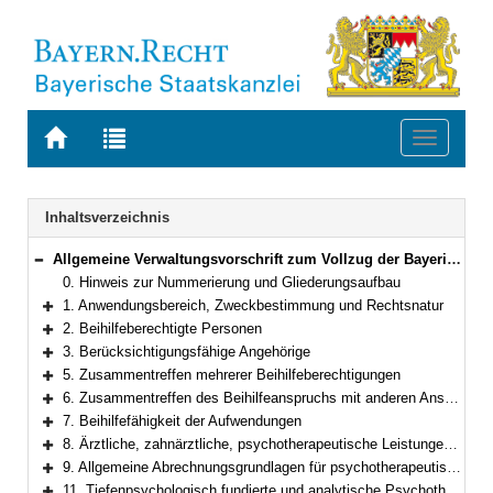
Zur
Zur
Toggle
Startseite
Trefferliste
navigati
von
der
BAYERN.RECHT
letzten
Navigation
Inhaltsverzeichnis
Suche
Allgemeine Verwaltungsvorschrift zum Vollzug der Bayerischen Beihilfeverordnung
Bereich reduzieren
0. Hinweis zur Nummerierung und Gliederungsaufbau
1. Anwendungsbereich, Zweckbestimmung und Rechtsnatur
Bereich erweitern
2. Beihilfeberechtigte Personen
Bereich erweitern
3. Berücksichtigungsfähige Angehörige
Bereich erweitern
5. Zusammentreffen mehrerer Beihilfeberechtigungen
Bereich erweitern
6. Zusammentreffen des Beihilfeanspruchs mit anderen Ansprüchen
Bereich erweitern
7. Beihilfefähigkeit der Aufwendungen
Bereich erweitern
8. Ärztliche, zahnärztliche, psychotherapeutische Leistungen und Heilpraktikerleistungen
Bereich erweitern
9. Allgemeine Abrechnungsgrundlagen für psychotherapeutische Leistungen
Bereich erweitern
11. Tiefenpsychologisch fundierte und analytische Psychotherapie