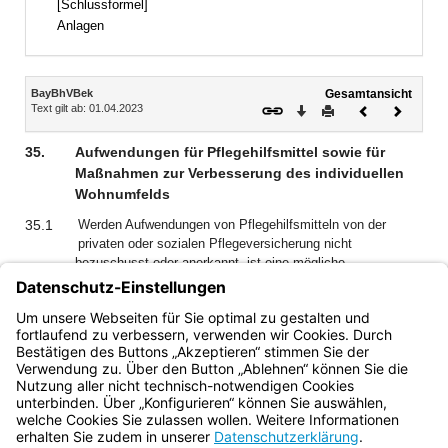
[Schlussformel]
Anlagen
Inhalt
BayBhVBek
Gesamtansicht
Text gilt ab: 01.04.2023
Download
Drucken
Vorheriges
Nächste
Dokument
Dokume
35.
Aufwendungen für Pflegehilfsmittel sowie für
Maßnahmen zur Verbesserung des individuellen
Wohnumfelds
35.1
Werden Aufwendungen von Pflegehilfsmitteln von der
privaten oder sozialen Pflegeversicherung nicht
bezuschusst oder anerkannt, ist eine mögliche
Beihilfefähigkeit der Aufwendungen nach § 21 zu prüfen.
35.2
Aufwendungen für Inkontinenzartikel sind im Rahmen des §
21 beihilfefähig.
Bayern.de
BayernPortal