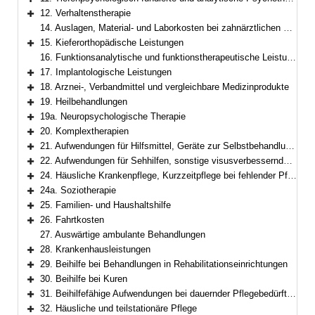
Bereich erweitern
12. Verhaltenstherapie
Bereich erweitern
14. Auslagen, Material- und Laborkosten bei zahnärztlichen Leistungen
15. Kieferorthopädische Leistungen
Bereich erweitern
16. Funktionsanalytische und funktionstherapeutische Leistungen
17. Implantologische Leistungen
Bereich erweitern
18. Arznei-, Verbandmittel und vergleichbare Medizinprodukte
Bereich erweitern
19. Heilbehandlungen
Bereich erweitern
19a. Neuropsychologische Therapie
Bereich erweitern
20. Komplextherapien
Bereich erweitern
21. Aufwendungen für Hilfsmittel, Geräte zur Selbstbehandlung und Selbstkontrolle sowie für Körperersatzstücke
Bereich erweitern
22. Aufwendungen für Sehhilfen, sonstige visusverbessernde Maßnahmen
Bereich erweitern
24. Häusliche Krankenpflege, Kurzzeitpflege bei fehlender Pflegebedürftigkeit
Bereich erweitern
24a. Soziotherapie
Bereich erweitern
25. Familien- und Haushaltshilfe
Bereich erweitern
26. Fahrtkosten
Bereich erweitern
27. Auswärtige ambulante Behandlungen
28. Krankenhausleistungen
Bereich erweitern
29. Beihilfe bei Behandlungen in Rehabilitationseinrichtungen
Bereich erweitern
30. Beihilfe bei Kuren
Bereich erweitern
31. Beihilfefähige Aufwendungen bei dauernder Pflegebedürftigkeit
Bereich erweitern
32. Häusliche und teilstationäre Pflege