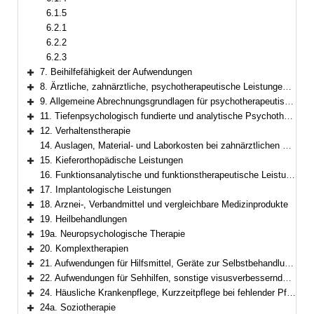
6.1.5
6.2.1
6.2.2
6.2.3
7. Beihilfefähigkeit der Aufwendungen
Bereich erweitern
8. Ärztliche, zahnärztliche, psychotherapeutische Leistungen und Heilpraktikerleistungen
Bereich erweitern
9. Allgemeine Abrechnungsgrundlagen für psychotherapeutische Leistungen
Bereich erweitern
11. Tiefenpsychologisch fundierte und analytische Psychotherapie
Bereich erweitern
12. Verhaltenstherapie
Bereich erweitern
14. Auslagen, Material- und Laborkosten bei zahnärztlichen Leistungen
15. Kieferorthopädische Leistungen
Bereich erweitern
16. Funktionsanalytische und funktionstherapeutische Leistungen
17. Implantologische Leistungen
Bereich erweitern
18. Arznei-, Verbandmittel und vergleichbare Medizinprodukte
Bereich erweitern
19. Heilbehandlungen
Bereich erweitern
19a. Neuropsychologische Therapie
Bereich erweitern
20. Komplextherapien
Bereich erweitern
21. Aufwendungen für Hilfsmittel, Geräte zur Selbstbehandlung und Selbstkontrolle sowie für Körperersatzstücke
Bereich erweitern
22. Aufwendungen für Sehhilfen, sonstige visusverbessernde Maßnahmen
Bereich erweitern
24. Häusliche Krankenpflege, Kurzzeitpflege bei fehlender Pflegebedürftigkeit
Bereich erweitern
24a. Soziotherapie