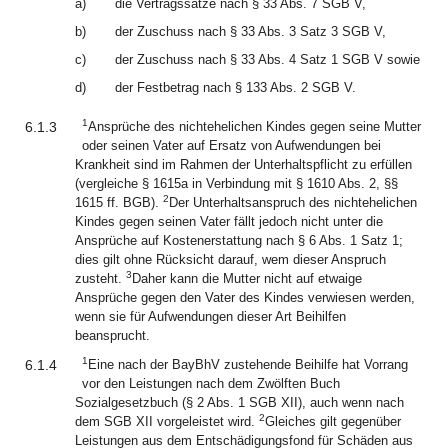
a)
die Vertragssätze nach § 33 Abs. 7 SGB V,
b)
der Zuschuss nach § 33 Abs. 3 Satz 3 SGB V,
c)
der Zuschuss nach § 33 Abs. 4 Satz 1 SGB V sowie
d)
der Festbetrag nach § 133 Abs. 2 SGB V.
1
6.1.3
Ansprüche des nichtehelichen Kindes gegen seine Mutter
oder seinen Vater auf Ersatz von Aufwendungen bei
Krankheit sind im Rahmen der Unterhaltspflicht zu erfüllen
(vergleiche § 1615a in Verbindung mit § 1610 Abs. 2, §§
2
1615 ff. BGB).
Der Unterhaltsanspruch des nichtehelichen
Kindes gegen seinen Vater fällt jedoch nicht unter die
Ansprüche auf Kostenerstattung nach § 6 Abs. 1 Satz 1;
dies gilt ohne Rücksicht darauf, wem dieser Anspruch
3
zusteht.
Daher kann die Mutter nicht auf etwaige
Ansprüche gegen den Vater des Kindes verwiesen werden,
wenn sie für Aufwendungen dieser Art Beihilfen
beansprucht.
1
6.1.4
Eine nach der BayBhV zustehende Beihilfe hat Vorrang
vor den Leistungen nach dem Zwölften Buch
Sozialgesetzbuch (§ 2 Abs. 1 SGB XII), auch wenn nach
2
dem SGB XII vorgeleistet wird.
Gleiches gilt gegenüber
Leistungen aus dem Entschädigungsfond für Schäden aus