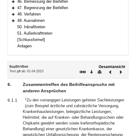
46. Bemessung der Beihilfen
Bereich erweitern
47. Begrenzung der Beihilfen
Bereich erweitern
48. Verfahren
Bereich erweitern
49. Ausnahmen
Bereich erweitern
50. Inkrafttreten
51. Außerkrafttreten
[Schlussformel]
Anlagen
Inhalt
BayBhVBek
Gesamtansicht
Text gilt ab: 01.04.2023
Download
Drucken
Vorheriges
Nächste
Dokument
Dokume
6.
Zusammentreffen des Beihilfeanspruchs mit
anderen Ansprüchen
1
6.1.1
Zu den vorrangigen Leistungen gehören Sachleistungen
(zum Beispiel ärztliche und zahnärztliche Versorgung,
Krankenhausleistungen, belegärztliche Leistungen,
Heilmittel, die auf Kranken- oder Behandlungsschein oder
Chipkarte gewährt werden sowie kieferorthopädische
Behandlung) einer gesetzlichen Krankenkasse, der
gesetzlichen Unfallversicherung, der Rentenversicherung