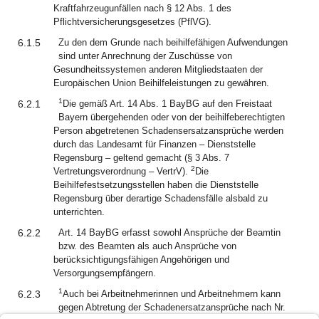
Kraftfahrzeugunfällen nach § 12 Abs. 1 des
Pflichtversicherungsgesetzes (PflVG).
6.1.5
Zu den dem Grunde nach beihilfefähigen Aufwendungen
sind unter Anrechnung der Zuschüsse von
Gesundheitssystemen anderen Mitgliedstaaten der
Europäischen Union Beihilfeleistungen zu gewähren.
1
6.2.1
Die gemäß Art. 14 Abs. 1 BayBG auf den Freistaat
Bayern übergehenden oder von der beihilfeberechtigten
Person abgetretenen Schadensersatzansprüche werden
durch das Landesamt für Finanzen – Dienststelle
Regensburg – geltend gemacht (§ 3 Abs. 7
2
Vertretungsverordnung – VertrV).
Die
Beihilfefestsetzungsstellen haben die Dienststelle
Regensburg über derartige Schadensfälle alsbald zu
unterrichten.
6.2.2
Art. 14 BayBG erfasst sowohl Ansprüche der Beamtin
bzw. des Beamten als auch Ansprüche von
berücksichtigungsfähigen Angehörigen und
Versorgungsempfängern.
1
6.2.3
Auch bei Arbeitnehmerinnen und Arbeitnehmern kann
gegen Abtretung der Schadenersatzansprüche nach Nr.
2