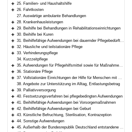
Bereich erweitern
25. Familien- und Haushaltshilfe
Bereich erweitern
26. Fahrtkosten
Bereich erweitern
27. Auswärtige ambulante Behandlungen
28. Krankenhausleistungen
Bereich erweitern
29. Beihilfe bei Behandlungen in Rehabilitationseinrichtungen
Bereich erweitern
30. Beihilfe bei Kuren
Bereich erweitern
31. Beihilfefähige Aufwendungen bei dauernder Pflegebedürftigkeit
Bereich erweitern
32. Häusliche und teilstationäre Pflege
Bereich erweitern
33. Verhinderungspflege
Bereich erweitern
34. Kurzzeitpflege
35. Aufwendungen für Pflegehilfsmittel sowie für Maßnahmen zur Verbesserung des individuellen Wohnumfelds
Bereich erweitern
36. Stationäre Pflege
Bereich erweitern
37. Vollstationäre Einrichtungen der Hilfe für Menschen mit Behinderung
Bereich erweitern
38. Angebote zur Unterstützung im Alltag, Entlastungsbetrag
39. Palliativversorgung
Bereich erweitern
40. Festsetzungsverfahren bei pflegebedingten Aufwendungen
Bereich erweitern
41. Beihilfefähige Aufwendungen bei Vorsorgemaßnahmen
Bereich erweitern
42. Beihilfefähige Aufwendungen bei Geburt
Bereich erweitern
43. Künstliche Befruchtung, Sterilisation, Kontrazeption
Bereich erweitern
44. Sonstige Aufwendungen
Bereich erweitern
45. Außerhalb der Bundesrepublik Deutschland entstandene Aufwendungen
Bereich erweitern