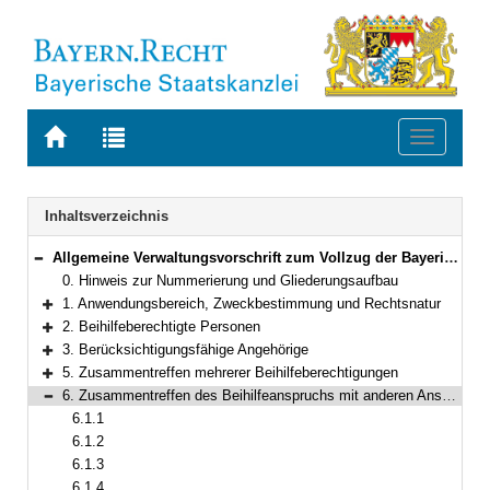
Zur
Zur
Toggle
Startseite
Trefferliste
navigati
von
der
BAYERN.RECHT
letzten
Navigation
Inhaltsverzeichnis
Suche
Allgemeine Verwaltungsvorschrift zum Vollzug der Bayerischen Beihilfeverordnung
Bereich reduzieren
0. Hinweis zur Nummerierung und Gliederungsaufbau
1. Anwendungsbereich, Zweckbestimmung und Rechtsnatur
Bereich erweitern
2. Beihilfeberechtigte Personen
Bereich erweitern
3. Berücksichtigungsfähige Angehörige
Bereich erweitern
5. Zusammentreffen mehrerer Beihilfeberechtigungen
Bereich erweitern
6. Zusammentreffen des Beihilfeanspruchs mit anderen Ansprüchen
Bereich reduzieren
6.1.1
6.1.2
6.1.3
6.1.4