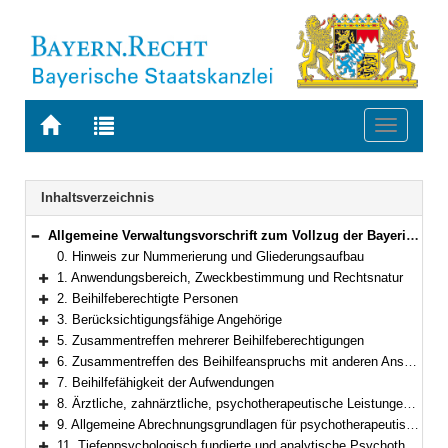
Zur
Zur
Toggle
Startseite
Trefferliste
navigati
von
der
BAYERN.RECHT
letzten
Navigation
Inhaltsverzeichnis
Suche
Allgemeine Verwaltungsvorschrift zum Vollzug der Bayerischen Beihilfeverordnung
Bereich reduzieren
0. Hinweis zur Nummerierung und Gliederungsaufbau
1. Anwendungsbereich, Zweckbestimmung und Rechtsnatur
Bereich erweitern
2. Beihilfeberechtigte Personen
Bereich erweitern
3. Berücksichtigungsfähige Angehörige
Bereich erweitern
5. Zusammentreffen mehrerer Beihilfeberechtigungen
Bereich erweitern
6. Zusammentreffen des Beihilfeanspruchs mit anderen Ansprüchen
Bereich erweitern
7. Beihilfefähigkeit der Aufwendungen
Bereich erweitern
8. Ärztliche, zahnärztliche, psychotherapeutische Leistungen und Heilpraktikerleistungen
Bereich erweitern
9. Allgemeine Abrechnungsgrundlagen für psychotherapeutische Leistungen
Bereich erweitern
11. Tiefenpsychologisch fundierte und analytische Psychotherapie