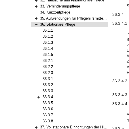
32. Häusliche und teilstationäre Pflege
Bereich erweitern
S
33. Verhinderungspflege
Bereich erweitern
34. Kurzzeitpflege
36.3.4
35. Aufwendungen für Pflegehilfsmittel sowie für Maßnahmen zur Verbesserung des individuellen Wohnumfelds
Bereich erweitern
36.3.4.
36. Stationäre Pflege
Bereich reduzieren
36.1.1
i
36.1.2
B
36.1.3
v
36.1.4
U
36.1.5
A
36.2.1
Z
36.2.2
V
R
36.2.3
36.3.1
36.3.4.
36.3.2
36.3.3
36.3.4.
36.3.4
Bereich erweitern
36.3.5
36.3.4.
36.3.6
A
36.3.7
g
36.3.8
37. Vollstationäre Einrichtungen der Hilfe für Menschen mit Behinderung
36.3.5