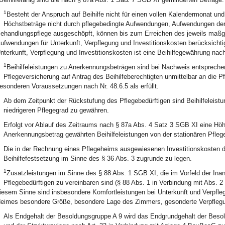
1
Besteht der Anspruch auf Beihilfe nicht für einen vollen Kalendermonat und
Höchstbeträge nicht durch pflegebedingte Aufwendungen, Aufwendungen der
ehandlungspflege ausgeschöpft, können bis zum Erreichen des jeweils maßg
ufwendungen für Unterkunft, Verpflegung und Investitionskosten berücksicht
nterkunft, Verpflegung und Investitionskosten ist eine Beihilfegewährung na
1
Beihilfeleistungen zu Anerkennungsbeträgen sind bei Nachweis entspreche
Pflegeversicherung auf Antrag des Beihilfeberechtigten unmittelbar an die P
esonderen Voraussetzungen nach Nr. 48.6.5 als erfüllt.
Ab dem Zeitpunkt der Rückstufung des Pflegebedürftigen sind Beihilfeleis
niedrigeren Pflegegrad zu gewähren.
Erfolgt vor Ablauf des Zeitraums nach § 87a Abs. 4 Satz 3 SGB XI eine Höh
Anerkennungsbetrag gewährten Beihilfeleistungen von der stationären Pflege
Die in der Rechnung eines Pflegeheims ausgewiesenen Investitionskosten d
Beihilfefestsetzung im Sinne des § 36 Abs. 3 zugrunde zu legen.
1
Zusatzleistungen im Sinne des § 88 Abs. 1 SGB XI, die im Vorfeld der 
Pflegebedürftigen zu vereinbaren sind (§ 88 Abs. 1 in Verbindung mit Abs. 2 
iesem Sinne sind insbesondere Komfortleistungen bei Unterkunft und Verpfle
eimes besondere Größe, besondere Lage des Zimmers, gesonderte Verpflegu
Als Endgehalt der Besoldungsgruppe A 9 wird das Endgrundgehalt der Beso