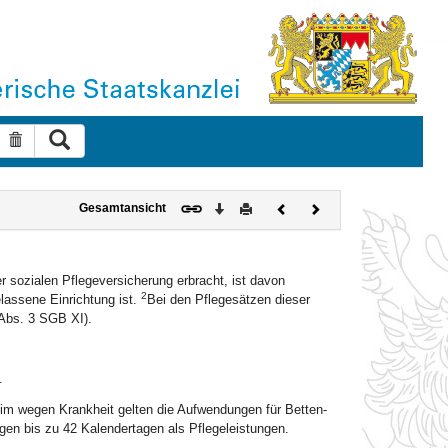
Suche ausführen
Suche zurücksetzen
Download
Drucken
Vorheriges
Nächstes
Gesamtansicht
Dokument
Dokument
r sozialen Pflegeversicherung erbracht, ist davon
2
lassene Einrichtung ist.
Bei den Pflegesätzen dieser
 Abs. 3 SGB XI).
.
im wegen Krankheit gelten die Aufwendungen für Betten-
igen bis zu 42 Kalendertagen als Pflegeleistungen.