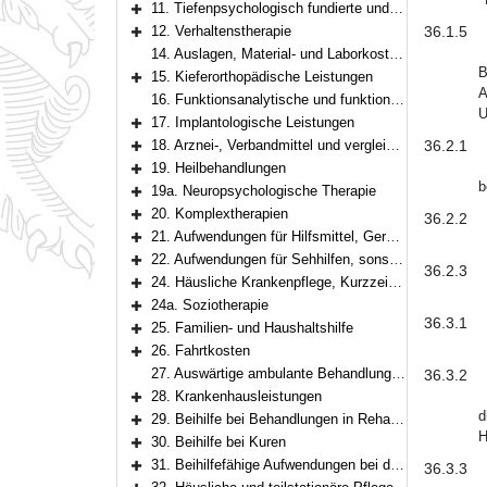
11. Tiefenpsychologisch fundierte und analytische Psychotherapie
Bereich erweitern
12. Verhaltenstherapie
36.1.5
Bereich erweitern
14. Auslagen, Material- und Laborkosten bei zahnärztlichen Leistungen
B
15. Kieferorthopädische Leistungen
Bereich erweitern
A
16. Funktionsanalytische und funktionstherapeutische Leistungen
U
17. Implantologische Leistungen
Bereich erweitern
18. Arznei-, Verbandmittel und vergleichbare Medizinprodukte
36.2.1
Bereich erweitern
19. Heilbehandlungen
Bereich erweitern
b
19a. Neuropsychologische Therapie
Bereich erweitern
20. Komplextherapien
36.2.2
Bereich erweitern
21. Aufwendungen für Hilfsmittel, Geräte zur Selbstbehandlung und Selbstkontrolle sowie für Körperersatzstücke
Bereich erweitern
22. Aufwendungen für Sehhilfen, sonstige visusverbessernde Maßnahmen
36.2.3
Bereich erweitern
24. Häusliche Krankenpflege, Kurzzeitpflege bei fehlender Pflegebedürftigkeit
Bereich erweitern
24a. Soziotherapie
Bereich erweitern
36.3.1
25. Familien- und Haushaltshilfe
Bereich erweitern
26. Fahrtkosten
Bereich erweitern
27. Auswärtige ambulante Behandlungen
36.3.2
28. Krankenhausleistungen
Bereich erweitern
d
29. Beihilfe bei Behandlungen in Rehabilitationseinrichtungen
Bereich erweitern
H
30. Beihilfe bei Kuren
Bereich erweitern
31. Beihilfefähige Aufwendungen bei dauernder Pflegebedürftigkeit
36.3.3
Bereich erweitern