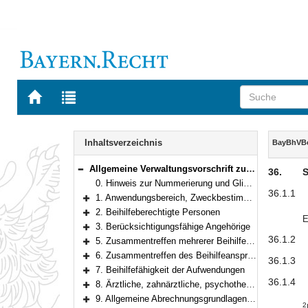
Zur
Zur
Startseite
Trefferliste
von
der
Navigation
BAYERN.RECHT
letzten
Inhalt
Inhaltsverzeichnis
BayBhVB
Suche
Allgemeine Verwaltungsvorschrift zum Vollzug der Bayerischen Beihilfeverordnung
36.
S
Bereich reduzieren
0. Hinweis zur Nummerierung und Gliederungsaufbau
36.1.1
1. Anwendungsbereich, Zweckbestimmung und Rechtsnatur
Bereich erweitern
2. Beihilfeberechtigte Personen
E
Bereich erweitern
3. Berücksichtigungsfähige Angehörige
Bereich erweitern
36.1.2
5. Zusammentreffen mehrerer Beihilfeberechtigungen
Bereich erweitern
6. Zusammentreffen des Beihilfeanspruchs mit anderen Ansprüchen
36.1.3
Bereich erweitern
7. Beihilfefähigkeit der Aufwendungen
Bereich erweitern
36.1.4
8. Ärztliche, zahnärztliche, psychotherapeutische Leistungen und Heilpraktikerleistungen
Bereich erweitern
9. Allgemeine Abrechnungsgrundlagen für psychotherapeutische Leistungen
2
Bereich erweitern