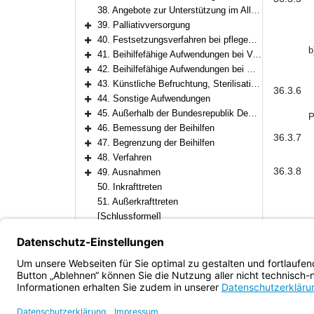
Bereich erweitern
38. Angebote zur Unterstützung im Alltag, Entlastungsbetrag
39. Palliativversorgung
Bereich erweitern
40. Festsetzungsverfahren bei pflegebedingten Aufwendungen
Bereich erweitern
b
41. Beihilfefähige Aufwendungen bei Vorsorgemaßnahmen
Bereich erweitern
42. Beihilfefähige Aufwendungen bei Geburt
Bereich erweitern
43. Künstliche Befruchtung, Sterilisation, Kontrazeption
36.3.6
Bereich erweitern
44. Sonstige Aufwendungen
Bereich erweitern
45. Außerhalb der Bundesrepublik Deutschland entstandene Aufwendungen
P
Bereich erweitern
46. Bemessung der Beihilfen
Bereich erweitern
36.3.7
47. Begrenzung der Beihilfen
Bereich erweitern
48. Verfahren
Bereich erweitern
36.3.8
49. Ausnahmen
Bereich erweitern
50. Inkrafttreten
51. Außerkrafttreten
[Schlussformel]
Anlagen
Bayern.de
Barrierefreiheit