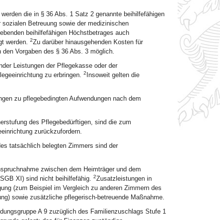
 werden die in § 36 Abs. 1 Satz 2 genannte beihilfefähigen
 sozialen Betreuung sowie der medizinischen
ebenden beihilfefähigen Höchstbetrages auch
2
igt werden.
Zu darüber hinausgehenden Kosten für
ch den Vorgaben des § 36 Abs. 3 möglich.
nder Leistungen der Pflegekasse oder der
2
flegeeinrichtung zu erbringen.
Insoweit gelten die
tungen zu pflegebedingten Aufwendungen nach dem
erstufung des Pflegebedürftigen, sind die zum
einrichtung zurückzufordern.
es tatsächlich belegten Zimmers sind der
Inanspruchnahme zwischen dem Heimträger und dem
2
SGB XI) sind nicht beihilfefähig.
Zusatzleistungen in
gung (zum Beispiel im Vergleich zu anderen Zimmern des
ng) sowie zusätzliche pflegerisch-betreuende Maßnahme.
ldungsgruppe A 9 zuzüglich des Familienzuschlags Stufe 1