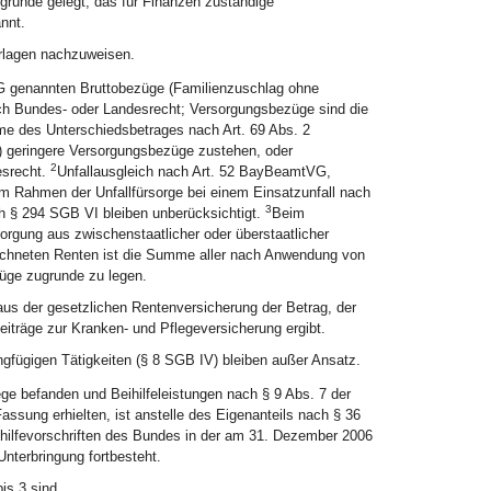
grunde gelegt; das für Finanzen zuständige
nnt.
rlagen nachzuweisen.
sG genannten Bruttobezüge (Familienzuschlag ohne
ch Bundes- oder Landesrecht; Versorgungsbezüge sind die
me des Unterschiedsbetrages nach Art. 69 Abs. 2
 geringere Versorgungsbezüge zustehen, oder
2
esrecht.
Unfallausgleich nach Art. 52 BayBeamtVG,
 Rahmen der Unfallfürsorge bei einem Einsatzunfall nach
3
h § 294 SGB VI bleiben unberücksichtigt.
Beim
ung aus zwischenstaatlicher oder überstaatlicher
ichneten Renten ist die Summe aller nach Anwendung von
üge zugrunde zu legen.
 aus der gesetzlichen Rentenversicherung der Betrag, der
iträge zur Kranken- und Pflegeversicherung ergibt.
fügigen Tätigkeiten (§ 8 SGB IV) bleiben außer Ansatz.
ege befanden und Beihilfeleistungen nach § 9 Abs. 7 der
ssung erhielten, ist anstelle des Eigenanteils nach § 36
ihilfevorschriften des Bundes in der am 31. Dezember 2006
nterbringung fortbesteht.
is 3 sind