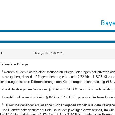
ek
Text gilt ab: 01.04.2023
tationäre Pflege
1
Werden zu den Kosten einer stationären Pflege Leistungen der privaten ode
auszugehen, dass die Pflegeeinrichtung eine nach § 72 Abs. 1 SGB XI zuge
inrichtungen ist eine Differenzierung nach Kostenträgern nicht zulässig (§ 84
Zusatzleistungen im Sinne des § 88 Abs. 1 SGB XI sind nicht beihilfefähig.
Investitionskosten sind die in § 82 Abs. 3 SGB XI genannten Aufwendungen
1
Bei vorübergehender Abwesenheit von Pflegebedürftigen aus dem Pflegehe
und Platzfreihaltegebühren für die Dauer der jeweiligen Abwesenheit, im Übr
Beihilfefähig sind die nach § 87a Abs. 1 Satz 7 SGB XI geminderten Beträge.