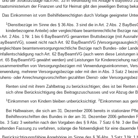
und der Strukturzulage nach Art. 33 in Verbindung mit Anlage 4 BayBesG zu
taatsministerium der Finanzen und für Heimat gibt den jeweiligen Betrag beka
Das Einkommen ist vom Beihilfeberechtigten durch Vorlage geeigneter Unte
1
1
Dienstbezüge im Sinne des § 36 Abs. 3 sind die in Art. 2 Abs. 2 BayBe
kinderbezogene Anteile) oder vergleichbare beamtenrechtliche Bezüge na
n Art. 2 Abs. 1 Nr. 1 bis 6 BayBeamtVG genannten Bruttobezüge (mit Ausnah
ayBeamtVG), soweit nicht nach Art. 92 BayBeamtVG (Versorgungsausgleich)
ergleichbare beamtenversorgungsrechtliche Bezüge nach Bundes- oder Land
nfallentschädigung nach Art. 62 BayBeamtVG (auch wenn diese Leistungen im
rt. 65 BayBeamtVG gewährt werden) und Leistungen für Kindererziehung nac
usammentreffen von Versorgungsbezügen mit Verwendungseinkommen, Versorg
erwendung, mehrerer Versorgungsbezüge oder mit den in Abs. 3 Satz 2 beze
uhens- oder Anrechnungsvorschriften gezahlten Dienst- oder Versorgungsbez
2
Renten sind mit ihrem Zahlbetrag zu berücksichtigen; dies ist bei Renten
sich ohne Berücksichtigung des Beitragszuschusses und vor Abzug der Be
1
2
3
Einkommen von Kindern bleiben unberücksichtigt.
Einkommen aus gering
4
Bei Halbwaisen, die sich am 31. Dezember 2006 bereits in stationärer Pfl
Beihilfevorschriften des Bundes in der am 31. Dezember 2006 geltenden Fa
bs. 3 Satz 3 weiterhin nach den Vorgaben des § 9 Abs. 7 Satz 6 Nr. 3 der Be
eltenden Fassung zu verfahren, solange die Notwendigkeit für eine dauernde U
Berücksichtigungsfähige Angehörige im Sinne des § 36 Abs. 3 Satz 3 Nr. 1 b