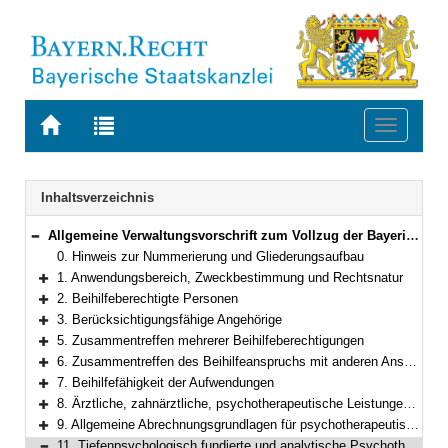
Zur
Zur
Toggle
Startseite
Trefferliste
navigati
von
der
BAYERN.RECHT
letzten
Navigation
Inhaltsverzeichnis
Suche
Allgemeine Verwaltungsvorschrift zum Vollzug der Bayerischen Beihilfeverordnung
Bereich reduzieren
0. Hinweis zur Nummerierung und Gliederungsaufbau
1. Anwendungsbereich, Zweckbestimmung und Rechtsnatur
Bereich erweitern
2. Beihilfeberechtigte Personen
Bereich erweitern
3. Berücksichtigungsfähige Angehörige
Bereich erweitern
5. Zusammentreffen mehrerer Beihilfeberechtigungen
Bereich erweitern
6. Zusammentreffen des Beihilfeanspruchs mit anderen Ansprüchen
Bereich erweitern
7. Beihilfefähigkeit der Aufwendungen
Bereich erweitern
8. Ärztliche, zahnärztliche, psychotherapeutische Leistungen und Heilpraktikerleistungen
Bereich erweitern
9. Allgemeine Abrechnungsgrundlagen für psychotherapeutische Leistungen
Bereich erweitern
11. Tiefenpsychologisch fundierte und analytische Psychotherapie