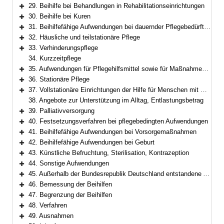
Bereich erweitern
29. Beihilfe bei Behandlungen in Rehabilitationseinrichtungen
Bereich erweitern
30. Beihilfe bei Kuren
Bereich erweitern
31. Beihilfefähige Aufwendungen bei dauernder Pflegebedürftigkeit
Bereich erweitern
32. Häusliche und teilstationäre Pflege
Bereich erweitern
33. Verhinderungspflege
Bereich erweitern
34. Kurzzeitpflege
35. Aufwendungen für Pflegehilfsmittel sowie für Maßnahmen zur Verbesserung des individuellen Wohnumfelds
Bereich erweitern
36. Stationäre Pflege
Bereich erweitern
37. Vollstationäre Einrichtungen der Hilfe für Menschen mit Behinderung
Bereich erweitern
38. Angebote zur Unterstützung im Alltag, Entlastungsbetrag
39. Palliativversorgung
Bereich erweitern
40. Festsetzungsverfahren bei pflegebedingten Aufwendungen
Bereich erweitern
41. Beihilfefähige Aufwendungen bei Vorsorgemaßnahmen
Bereich erweitern
42. Beihilfefähige Aufwendungen bei Geburt
Bereich erweitern
43. Künstliche Befruchtung, Sterilisation, Kontrazeption
Bereich erweitern
44. Sonstige Aufwendungen
Bereich erweitern
45. Außerhalb der Bundesrepublik Deutschland entstandene Aufwendungen
Bereich erweitern
46. Bemessung der Beihilfen
Bereich erweitern
47. Begrenzung der Beihilfen
Bereich erweitern
48. Verfahren
Bereich erweitern
49. Ausnahmen
Bereich erweitern