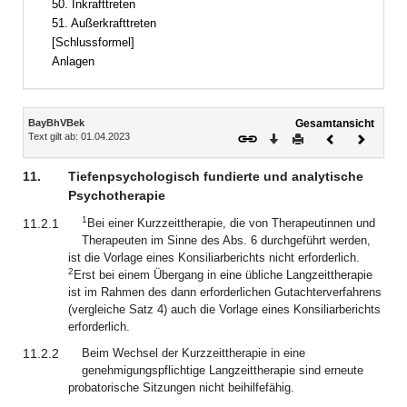
50. Inkrafttreten
51. Außerkrafttreten
[Schlussformel]
Anlagen
Inhalt
BayBhVBek
Gesamtansicht
Text gilt ab: 01.04.2023
Download
Drucken
Vorheriges
Nächste
Dokument
Dokume
11.
Tiefenpsychologisch fundierte und analytische
Psychotherapie
1
11.2.1
Bei einer Kurzzeittherapie, die von Therapeutinnen und
Therapeuten im Sinne des Abs. 6 durchgeführt werden,
ist die Vorlage eines Konsiliarberichts nicht erforderlich.
2
Erst bei einem Übergang in eine übliche Langzeittherapie
ist im Rahmen des dann erforderlichen Gutachterverfahrens
(vergleiche Satz 4) auch die Vorlage eines Konsiliarberichts
erforderlich.
11.2.2
Beim Wechsel der Kurzzeittherapie in eine
genehmigungspflichtige Langzeittherapie sind erneute
probatorische Sitzungen nicht beihilfefähig.