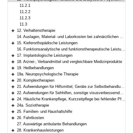
Bereich reduzieren
11.2.1
11.2.2
11.2.3
11.3
12. Verhaltenstherapie
Bereich erweitern
14. Auslagen, Material- und Laborkosten bei zahnärztlichen Leistungen
15. Kieferorthopädische Leistungen
Bereich erweitern
16. Funktionsanalytische und funktionstherapeutische Leistungen
17. Implantologische Leistungen
Bereich erweitern
18. Arznei-, Verbandmittel und vergleichbare Medizinprodukte
Bereich erweitern
19. Heilbehandlungen
Bereich erweitern
19a. Neuropsychologische Therapie
Bereich erweitern
20. Komplextherapien
Bereich erweitern
21. Aufwendungen für Hilfsmittel, Geräte zur Selbstbehandlung und Selbstkontrolle sowie für Körperersatzstücke
Bereich erweitern
22. Aufwendungen für Sehhilfen, sonstige visusverbessernde Maßnahmen
Bereich erweitern
24. Häusliche Krankenpflege, Kurzzeitpflege bei fehlender Pflegebedürftigkeit
Bereich erweitern
24a. Soziotherapie
Bereich erweitern
25. Familien- und Haushaltshilfe
Bereich erweitern
26. Fahrtkosten
Bereich erweitern
27. Auswärtige ambulante Behandlungen
28. Krankenhausleistungen