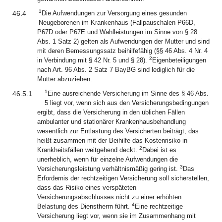
1
46.4
Die Aufwendungen zur Versorgung eines gesunden
Neugeborenen im Krankenhaus (Fallpauschalen P66D,
P67D oder P67E und Wahlleistungen im Sinne von § 28
Abs. 1 Satz 2) gelten als Aufwendungen der Mutter und sind
mit deren Bemessungssatz beihilfefähig (§§ 46 Abs. 4 Nr. 4
2
in Verbindung mit § 42 Nr. 5 und § 28).
Eigenbeteiligungen
nach Art. 96 Abs. 2 Satz 7 BayBG sind lediglich für die
Mutter abzuziehen.
1
46.5.1
Eine ausreichende Versicherung im Sinne des § 46 Abs.
5 liegt vor, wenn sich aus den Versicherungsbedingungen
ergibt, dass die Versicherung in den üblichen Fällen
ambulanter und stationärer Krankenhausbehandlung
wesentlich zur Entlastung des Versicherten beiträgt, das
heißt zusammen mit der Beihilfe das Kostenrisiko in
2
Krankheitsfällen weitgehend deckt.
Dabei ist es
unerheblich, wenn für einzelne Aufwendungen die
3
Versicherungsleistung verhältnismäßig gering ist.
Das
Erfordernis der rechtzeitigen Versicherung soll sicherstellen,
dass das Risiko eines verspäteten
Versicherungsabschlusses nicht zu einer erhöhten
4
Belastung des Dienstherrn führt.
Eine rechtzeitige
Versicherung liegt vor, wenn sie im Zusammenhang mit