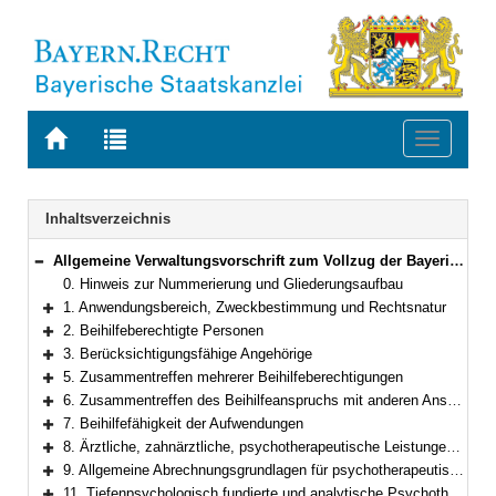
Zur
Zur
Toggle
Startseite
Trefferliste
navigati
von
der
BAYERN.RECHT
letzten
Navigation
Inhaltsverzeichnis
Suche
Allgemeine Verwaltungsvorschrift zum Vollzug der Bayerischen Beihilfeverordnung
Bereich reduzieren
0. Hinweis zur Nummerierung und Gliederungsaufbau
1. Anwendungsbereich, Zweckbestimmung und Rechtsnatur
Bereich erweitern
2. Beihilfeberechtigte Personen
Bereich erweitern
3. Berücksichtigungsfähige Angehörige
Bereich erweitern
5. Zusammentreffen mehrerer Beihilfeberechtigungen
Bereich erweitern
6. Zusammentreffen des Beihilfeanspruchs mit anderen Ansprüchen
Bereich erweitern
7. Beihilfefähigkeit der Aufwendungen
Bereich erweitern
8. Ärztliche, zahnärztliche, psychotherapeutische Leistungen und Heilpraktikerleistungen
Bereich erweitern
9. Allgemeine Abrechnungsgrundlagen für psychotherapeutische Leistungen
Bereich erweitern
11. Tiefenpsychologisch fundierte und analytische Psychotherapie