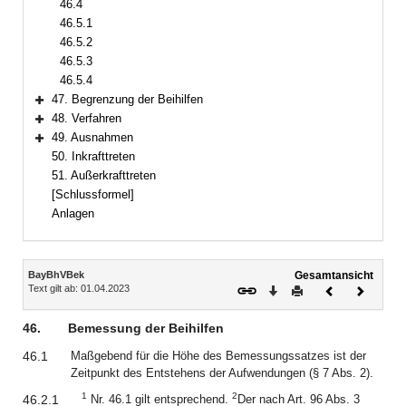
46.4
46.5.1
46.5.2
46.5.3
46.5.4
47. Begrenzung der Beihilfen
Bereich erweitern
48. Verfahren
Bereich erweitern
49. Ausnahmen
Bereich erweitern
50. Inkrafttreten
51. Außerkrafttreten
[Schlussformel]
Anlagen
Inhalt
BayBhVBek
Gesamtansicht
Text gilt ab: 01.04.2023
Download
Drucken
Vorheriges
Nächste
Dokument
Dokume
46.
Bemessung der Beihilfen
46.1
Maßgebend für die Höhe des Bemessungssatzes ist der
Zeitpunkt des Entstehens der Aufwendungen (§ 7 Abs. 2).
1
2
46.2.1
Nr. 46.1 gilt entsprechend.
Der nach Art. 96 Abs. 3