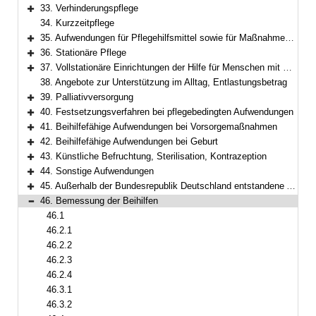
Bereich erweitern
33. Verhinderungspflege
Bereich erweitern
34. Kurzzeitpflege
35. Aufwendungen für Pflegehilfsmittel sowie für Maßnahmen zur Verbesserung des individuellen Wohnumfelds
Bereich erweitern
36. Stationäre Pflege
Bereich erweitern
37. Vollstationäre Einrichtungen der Hilfe für Menschen mit Behinderung
Bereich erweitern
38. Angebote zur Unterstützung im Alltag, Entlastungsbetrag
39. Palliativversorgung
Bereich erweitern
40. Festsetzungsverfahren bei pflegebedingten Aufwendungen
Bereich erweitern
41. Beihilfefähige Aufwendungen bei Vorsorgemaßnahmen
Bereich erweitern
42. Beihilfefähige Aufwendungen bei Geburt
Bereich erweitern
43. Künstliche Befruchtung, Sterilisation, Kontrazeption
Bereich erweitern
44. Sonstige Aufwendungen
Bereich erweitern
45. Außerhalb der Bundesrepublik Deutschland entstandene Aufwendungen
Bereich erweitern
46. Bemessung der Beihilfen
Bereich reduzieren
46.1
46.2.1
46.2.2
46.2.3
46.2.4
46.3.1
46.3.2