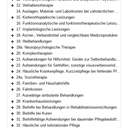
Bereich erweitern
12. Verhaltenstherapie
Bereich erweitern
14. Auslagen, Material- und Laborkosten bei zahnärztlichen Leistungen
15. Kieferorthopädische Leistungen
Bereich erweitern
16. Funktionsanalytische und funktionstherapeutische Leistungen
17. Implantologische Leistungen
Bereich erweitern
18. Arznei-, Verbandmittel und vergleichbare Medizinprodukte
Bereich erweitern
19. Heilbehandlungen
Bereich erweitern
19a. Neuropsychologische Therapie
Bereich erweitern
20. Komplextherapien
Bereich erweitern
21. Aufwendungen für Hilfsmittel, Geräte zur Selbstbehandlung und Selbstkontrolle sowie für Körperersatzstücke
Bereich erweitern
22. Aufwendungen für Sehhilfen, sonstige visusverbessernde Maßnahmen
Bereich erweitern
24. Häusliche Krankenpflege, Kurzzeitpflege bei fehlender Pflegebedürftigkeit
Bereich erweitern
24a. Soziotherapie
Bereich erweitern
25. Familien- und Haushaltshilfe
Bereich erweitern
26. Fahrtkosten
Bereich erweitern
27. Auswärtige ambulante Behandlungen
28. Krankenhausleistungen
Bereich erweitern
29. Beihilfe bei Behandlungen in Rehabilitationseinrichtungen
Bereich erweitern
30. Beihilfe bei Kuren
Bereich erweitern
31. Beihilfefähige Aufwendungen bei dauernder Pflegebedürftigkeit
Bereich erweitern
32. Häusliche und teilstationäre Pflege