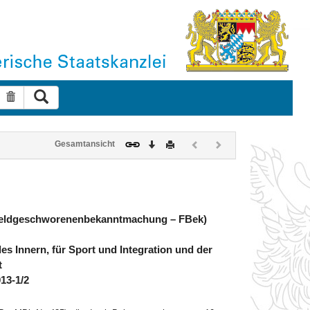
Suche ausführen
Suche zurücksetzen
Download
Drucken
Vorheriges
Nächstes
Gesamtansicht
Dokument
Dokument
(inaktiv)
(inaktiv)
Feldgeschworenenbekanntmachung – FBek)
 Innern, für Sport und Integration und der
t
013-1/2