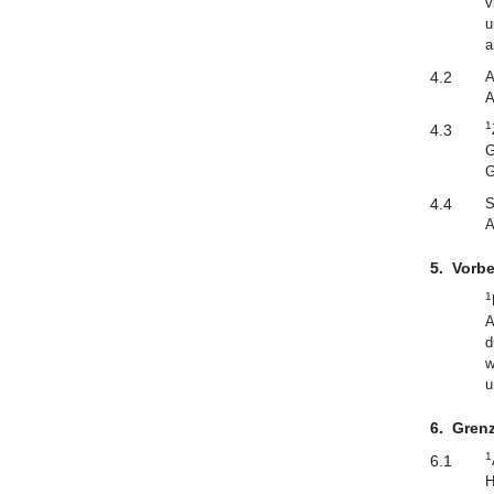
v
u
a
4.2
A
A
1
4.3
G
G
4.4
S
A
5.
Vorbe
1
A
d
w
u
6.
Gren
1
6.1
H