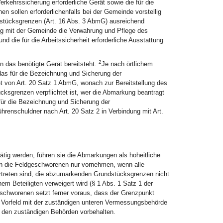
erkehrssicherung erforderliche Gerät sowie die für die
n sollen erforderlichenfalls bei der Gemeinde vorstellig
dstücksgrenzen (Art. 16 Abs. 3 AbmG) ausreichend
g mit der Gemeinde die Verwahrung und Pflege des
 die für die Arbeitssicherheit erforderliche Ausstattung
2
 das benötigte Gerät bereitsteht.
Je nach örtlichem
as für die Bezeichnung und Sicherung der
t von Art. 20 Satz 1 AbmG, wonach zur Bereitstellung des
ksgrenzen verpflichtet ist, wer die Abmarkung beantragt
für die Bezeichnung und Sicherung der
renschuldner nach Art. 20 Satz 2 in Verbindung mit Art.
ig werden, führen sie die Abmarkungen als hoheitliche
n die Feldgeschworenen nur vornehmen, wenn alle
treten sind, die abzumarkenden Grundstücksgrenzen nicht
m Beteiligten verweigert wird (§ 1 Abs. 1 Satz 1 der
schworenen setzt ferner voraus, dass der Grenzpunkt
 Vorfeld mit der zuständigen unteren Vermessungsbehörde
den zuständigen Behörden vorbehalten.