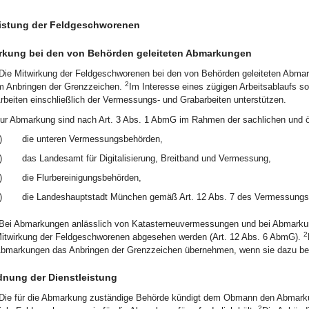
eistung der Feldgeschworenen
rkung bei den von Behörden geleiteten Abmarkungen
Die Mitwirkung der Feldgeschworenen bei den von Behörden geleiteten Abmar
2
m Anbringen der Grenzzeichen.
Im Interesse eines zügigen Arbeitsablaufs s
rbeiten einschließlich der Vermessungs- und Grabarbeiten unterstützen.
ur Abmarkung sind nach Art. 3 Abs. 1 AbmG im Rahmen der sachlichen und ör
)
die unteren Vermessungsbehörden,
)
das Landesamt für Digitalisierung, Breitband und Vermessung,
)
die Flurbereinigungsbehörden,
)
die Landeshauptstadt München gemäß Art. 12 Abs. 7 des Vermessungs
Bei Abmarkungen anlässlich von Katasterneuvermessungen und bei Abmarkun
2
itwirkung der Feldgeschworenen abgesehen werden (Art. 12 Abs. 6 AbmG).
bmarkungen das Anbringen der Grenzzeichen übernehmen, wenn sie dazu bere
nung der Dienstleistung
Die für die Abmarkung zuständige Behörde kündigt dem Obmann den Abmarkung
2