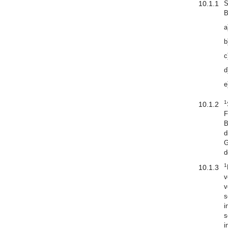
10.1.1
S
B
a
b
c
d
e
1
10.1.2
F
B
d
G
d
1
10.1.3
v
v
s
i
s
i