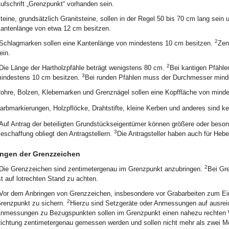
ufschrift „Grenzpunkt“ vorhanden sein.
teine, grundsätzlich Granitsteine, sollen in der Regel 50 bis 70 cm lang sein 
antenlänge von etwa 12 cm besitzen.
2
Schlagmarken sollen eine Kantenlänge von mindestens 10 cm besitzen.
Zen
ein.
2
Die Länge der Hartholzpfähle beträgt wenigstens 80 cm.
Bei kantigen Pfähle
3
indestens 10 cm besitzen.
Bei runden Pfählen muss der Durchmesser mind
ohre, Bolzen, Klebemarken und Grenznägel sollen eine Kopffläche von mind
arbmarkierungen, Holzpflöcke, Drahtstifte, kleine Kerben und anderes sind k
Auf Antrag der beteiligten Grundstückseigentümer können größere oder beso
3
eschaffung obliegt den Antragstellern.
Die Antragsteller haben auch für Heb
ngen der Grenzzeichen
2
Die Grenzzeichen sind zentimetergenau im Grenzpunkt anzubringen.
Bei Gr
st auf lotrechten Stand zu achten.
Vor dem Anbringen von Grenzzeichen, insbesondere vor Grabarbeiten zum Ein
2
renzpunkt zu sichern.
Hierzu sind Setzgeräte oder Anmessungen auf ausre
nmessungen zu Bezugspunkten sollen im Grenzpunkt einen nahezu rechten 
ichtung zentimetergenau gemessen werden und sollen nicht mehr als zwei Me