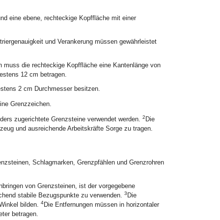
und eine ebene, rechteckige Kopffläche mit einer
triergenauigkeit und Verankerung müssen gewährleistet
n muss die rechteckige Kopffläche eine Kantenlänge von
estens 12 cm betragen.
estens 2 cm Durchmesser besitzen.
eine Grenzzeichen.
2
nders zugerichtete Grenzsteine verwendet werden.
Die
ezeug und ausreichende Arbeitskräfte Sorge zu tragen.
enzsteinen, Schlagmarken, Grenzpfählen und Grenzrohren
bringen von Grenzsteinen, ist der vorgegebene
3
ichend stabile Bezugspunkte zu verwenden.
Die
4
Winkel bilden.
Die Entfernungen müssen in horizontaler
ter betragen.