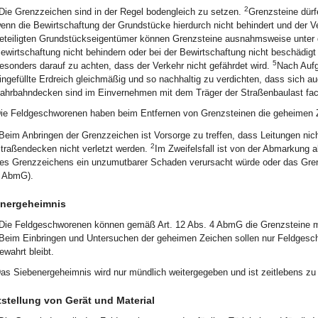
2
Die Grenzzeichen sind in der Regel bodengleich zu setzen.
Grenzsteine dürf
enn die Bewirtschaftung der Grundstücke hierdurch nicht behindert und der Ve
eteiligten Grundstückseigentümer können Grenzsteine ausnahmsweise unter d
ewirtschaftung nicht behindern oder bei der Bewirtschaftung nicht beschädig
5
esonders darauf zu achten, dass der Verkehr nicht gefährdet wird.
Nach Aufg
ingefüllte Erdreich gleichmäßig und so nachhaltig zu verdichten, dass sich au
ahrbahndecken sind im Einvernehmen mit dem Träger der Straßenbaulast fac
ie Feldgeschworenen haben beim Entfernen von Grenzsteinen die geheimen Ze
Beim Anbringen der Grenzzeichen ist Vorsorge zu treffen, dass Leitungen nic
2
traßendecken nicht verletzt werden.
Im Zweifelsfall ist von der Abmarkung
es Grenzzeichens ein unzumutbarer Schaden verursacht würde oder das Grenzz
 AbmG).
energeheimnis
Die Feldgeschworenen können gemäß Art. 12 Abs. 4 AbmG die Grenzsteine mi
Beim Einbringen und Untersuchen der geheimen Zeichen sollen nur Feldgesc
ewahrt bleibt.
as Siebenergeheimnis wird nur mündlich weitergegeben und ist zeitlebens zu
tstellung von Gerät und Material