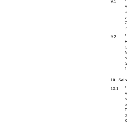
1
9.1
A
w
v
G
i
1
9.2
H
G
M
o
G
1
10.
Sel
1
10.1
A
b
b
F
d
K