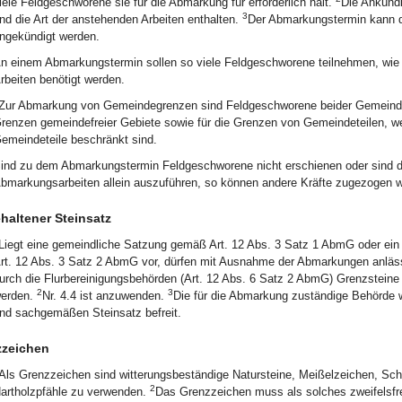
iele Feldgeschworene sie für die Abmarkung für erforderlich hält.
Die Ankündi
3
nd die Art der anstehenden Arbeiten enthalten.
Der Abmarkungstermin kann 
ngekündigt werden.
n einem Abmarkungstermin sollen so viele Feldgeschworene teilnehmen, wie 
rbeiten benötigt werden.
Zur Abmarkung von Gemeindegrenzen sind Feldgeschworene beider Gemeind
renzen gemeindefreier Gebiete sowie für die Grenzen von Gemeindeteilen, we
emeindeteile beschränkt sind.
ind zu dem Abmarkungstermin Feldgeschworene nicht erschienen oder sind di
bmarkungsarbeiten allein auszuführen, so können andere Kräfte zugezogen w
haltener Steinsatz
Liegt eine gemeindliche Satzung gemäß Art. 12 Abs. 3 Satz 1 AbmG oder ein
rt. 12 Abs. 3 Satz 2 AbmG vor, dürfen mit Ausnahme der Abmarkungen anlä
urch die Flurbereinigungsbehörden (Art. 12 Abs. 6 Satz 2 AbmG) Grenzsteine
2
3
erden.
Nr. 4.4 ist anzuwenden.
Die für die Abmarkung zuständige Behörde wi
nd sachgemäßen Steinsatz befreit.
zzeichen
Als Grenzzeichen sind witterungsbeständige Natursteine, Meißelzeichen, Sc
2
artholzpfähle zu verwenden.
Das Grenzzeichen muss als solches zweifelsfre