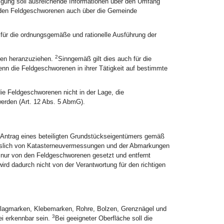
gung soll ausreichende Informationen über den Umfang
den Feldgeschworenen auch über die Gemeinde
für die ordnungsgemäße und rationelle Ausführung der
2
en heranzuziehen.
Sinngemäß gilt dies auch für die
nn die Feldgeschworenen in ihrer Tätigkeit auf bestimmte
e Feldgeschworenen nicht in der Lage, die
erden (Art. 12 Abs. 5 AbmG).
 Antrag eines beteiligten Grundstückseigentümers gemäß
sslich von Katasterneuvermessungen und der Abmarkungen
 nur von den Feldgeschworenen gesetzt und entfernt
rd dadurch nicht von der Verantwortung für den richtigen
hlagmarken, Klebemarken, Rohre, Bolzen, Grenznägel und
3
i erkennbar sein.
Bei geeigneter Oberfläche soll die