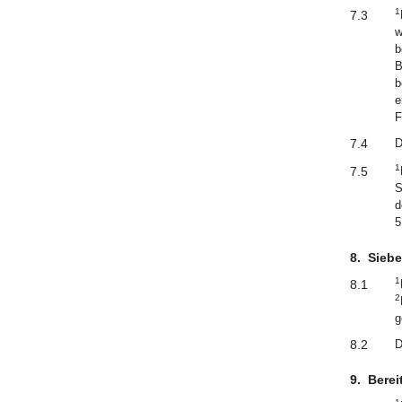
1
7.3
w
b
B
b
e
F
7.4
D
1
7.5
S
d
5
8.
Sieb
1
8.1
2
g
8.2
D
9.
Berei