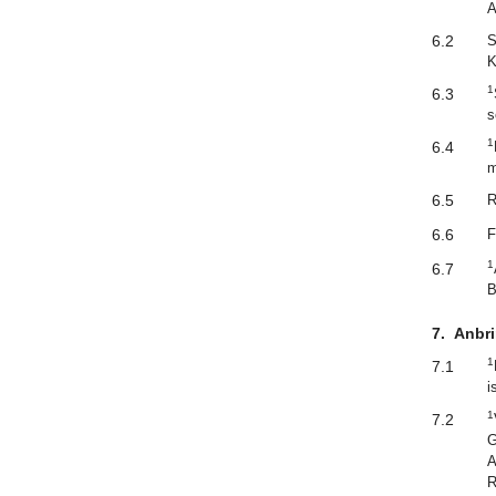
A
6.2
S
K
1
6.3
s
1
6.4
m
6.5
R
6.6
F
1
6.7
B
7.
Anbri
1
7.1
i
1
7.2
G
A
R