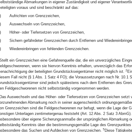
elbstständige Abmarkungen in eigener Zuständigkeit und eigener Verantwortli
eteiligten voraus und sind beschränkt auf das:
)
Aufrichten von Grenzzeichen,
)
Auswechseln von Grenzzeichen,
)
Höher- oder Tiefersetzen von Grenzzeichen,
)
Sichern gefährdeter Grenzzeichen durch Entfernen und Wiedereinbringe
)
Wiedereinbringen von fehlenden Grenzzeichen.
Stellt ein Grenzzeichen eine Gefahrenquelle dar, die ein unverzügliches Eingre
eldgeschworenen, wenn sie hiervon Kenntnis erhalten, unverzüglich das Erfor
2
enachrichtigung der beteiligten Grundstückseigentümer nicht möglich ist.
Ei
iesem Fall nicht (§ 1 Abs. 1 Satz 4 FO); die Voraussetzungen nach Nr. 10.1 
rundstückseigentümer sind jedoch spätestens nach dem Entfernen des Grenz
en Feldgeschworenen nicht selbstständig vorgenommen werden.
Das Auswechseln und das Höher- oder Tiefersetzen von Grenzzeichen setzt 
orzunehmenden Abmarkung noch in seiner augenscheinlich ordnungsgemäßen
on Grenzzeichen sind die Feldgeschworenen nur befugt, wenn die Lage der G
onstigen Unterlagen zentimetergenau feststeht (Art. 12 Abs. 2 Satz 3 AbmG)
nsbesondere über eigene Sicherungsanmaße der ursprünglichen Abmarkung o
elbstständig Kenntnis über die bestimmungsgemäße Lage des Grenzpunktes 
5
nsbesondere das Suchen und Aufdecken von Grenzzeichen.
Diese Tätigkeit