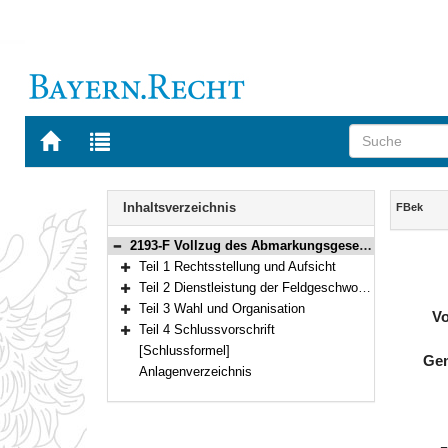
Zur
Zur
Startseite
Trefferliste
von
der
Navigation
BAYERN.RECHT
letzten
Inhalt
Inhaltsverzeichnis
FBek
Suche
2193-F Vollzug des Abmarkungsgesetzes durch die Feldgeschworenen (Feldgeschworenenbekanntmachung – FBek) Gemeinsame Bekanntmachung der Bayerischen Staatsministerien des Innern, für Sport und Integration und der Finanzen und für Heimat vom 9. Juli 2020, Az. 74-VM 1013-1/2 (BayMBl. Nr. 425)
Bereich reduzieren
Teil 1 Rechtsstellung und Aufsicht
Bereich erweitern
Teil 2 Dienstleistung der Feldgeschworenen
Bereich erweitern
Teil 3 Wahl und Organisation
Vo
Bereich erweitern
Teil 4 Schlussvorschrift
Bereich erweitern
[Schlussformel]
Gem
Anlagenverzeichnis