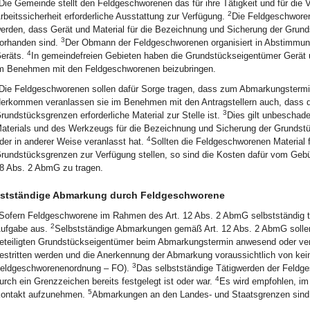
Die Gemeinde stellt den Feldgeschworenen das für ihre Tätigkeit und für die V
2
rbeitssicherheit erforderliche Ausstattung zur Verfügung.
Die Feldgeschworene
erden, dass Gerät und Material für die Bezeichnung und Sicherung der Grun
3
orhanden sind.
Der Obmann der Feldgeschworenen organisiert in Abstimmun
4
eräts.
In gemeindefreien Gebieten haben die Grundstückseigentümer Gerät und
m Benehmen mit den Feldgeschworenen beizubringen.
Die Feldgeschworenen sollen dafür Sorge tragen, dass zum Abmarkungstermin
erkommen veranlassen sie im Benehmen mit den Antragstellern auch, dass d
3
rundstücksgrenzen erforderliche Material zur Stelle ist.
Dies gilt unbeschade
aterials und des Werkzeugs für die Bezeichnung und Sicherung der Grundstüc
4
der in anderer Weise veranlasst hat.
Sollten die Feldgeschworenen Material 
rundstücksgrenzen zur Verfügung stellen, so sind die Kosten dafür vom Gebüh
8 Abs. 2 AbmG zu tragen.
bstständige Abmarkung durch Feldgeschworene
Sofern Feldgeschworene im Rahmen des Art. 12 Abs. 2 AbmG selbstständig tät
2
ufgabe aus.
Selbstständige Abmarkungen gemäß Art. 12 Abs. 2 AbmG solle
eteiligten Grundstückseigentümer beim Abmarkungstermin anwesend oder ver
estritten werden und die Anerkennung der Abmarkung voraussichtlich von keine
3
eldgeschworenenordnung – FO).
Das selbstständige Tätigwerden der Feldge
4
urch ein Grenzzeichen bereits festgelegt ist oder war.
Es wird empfohlen, im
5
ontakt aufzunehmen.
Abmarkungen an den Landes- und Staatsgrenzen sind 