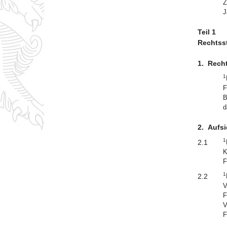
Z
J
Teil 1
Rechtsst
1.
Recht
1
F
B
d
2.
Aufsi
1
2.1
K
F
1
2.2
V
F
V
F