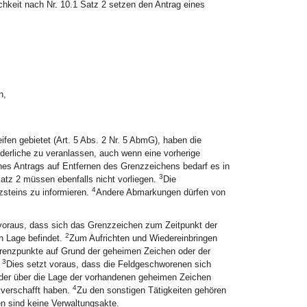
chkeit nach Nr. 10.1 Satz 2 setzen den Antrag eines
n,
ifen gebietet (Art. 5 Abs. 2 Nr. 5 AbmG), haben die
derliche zu veranlassen, auch wenn eine vorherige
nes Antrags auf Entfernen des Grenzzeichens bedarf es in
3
Satz 2 müssen ebenfalls nicht vorliegen.
Die
4
steins zu informieren.
Andere Abmarkungen dürfen von
voraus, dass sich das Grenzzeichen zum Zeitpunkt der
2
 Lage befindet.
Zum Aufrichten und Wiedereinbringen
renzpunkte auf Grund der geheimen Zeichen oder der
3
.
Dies setzt voraus, dass die Feldgeschworenen sich
der über die Lage der vorhandenen geheimen Zeichen
4
verschafft haben.
Zu den sonstigen Tätigkeiten gehören
en sind keine Verwaltungsakte.