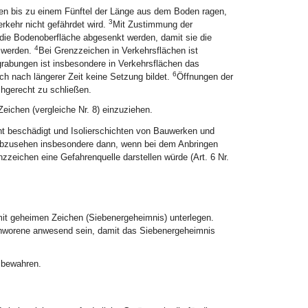
en bis zu einem Fünftel der Länge aus dem Boden ragen,
3
rkehr nicht gefährdet wird.
Mit Zustimmung der
ie Bodenoberfläche abgesenkt werden, damit sie die
4
t werden.
Bei Grenzzeichen in Verkehrsflächen ist
rabungen ist insbesondere in Verkehrsflächen das
6
ch nach längerer Zeit keine Setzung bildet.
Öffnungen der
hgerecht zu schließen.
ichen (vergleiche Nr. 8) einzuziehen.
ht beschädigt und Isolierschichten von Bauwerken und
 abzusehen insbesondere dann, wenn bei dem Anbringen
eichen eine Gefahrenquelle darstellen würde (Art. 6 Nr.
t geheimen Zeichen (Siebenergeheimnis) unterlegen.
hworene anwesend sein, damit das Siebenergeheimnis
 bewahren.