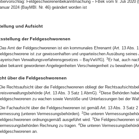
itiervorschlag: Feldgeschworenenbekanntmachung – FBek vom 9. Juli 2020 
anuar 2024 (BayMBl. Nr. 46) geändert worden ist
ellung und Aufsicht
sstellung der Feldgeschworenen
Das Amt der Feldgeschworenen ist ein kommunales Ehrenamt (Art. 13 Abs.
eldgeschworene ist zur gewissenhaften und unparteiischen Ausübung seines A
3
ayerischen Verwaltungsverfahrensgesetzes – BayVwVfG).
Er hat, auch nac
abei bekannt gewordenen Angelegenheiten Verschwiegenheit zu bewahren (Ar
cht über die Feldgeschworenen
Die Rechtsaufsicht über die Feldgeschworenen obliegt der Rechtsaufsichtsbe
2
reisverwaltungsbehörde (Art. 13 Abs. 3 Satz 1 AbmG).
Diese Behörden habe
eldgeschworenen zu wachen sowie Verstöße und Unterlassungen bei der Wa
Die Fachaufsicht über die Feldgeschworenen ist gemäß Art. 13 Abs. 3 Satz 2 
2
ermessung (unteren Vermessungsbehörden).
Die unteren Vermessungsbehör
3
eldgeschworenen ordnungsgemäß ausgeführt wird.
Die Feldgeschworenen si
4
ermessungsbehörden Rechnung zu tragen.
Die unteren Vermessungsbehörde
eldgeschworenen an.