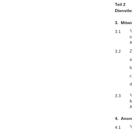
Teil 2
Dienstl
3.
Mitwi
1
3.1
i
A
3.2
Z
a
b
c
d
1
3.3
M
A
4.
Anord
1
4.1