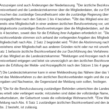
5
Anzuzeigen sind auch Änderungen der Niederlassung.
Der ärztliche Bezirks
reisverband und die Landesärztekammer über die Mitgliederdaten, die zur Erfü
rsuchen das zuständige Gesundheitsamt oder die zuständige Regierung über di
6
nzeigepflichten nach den Sätzen 1 bis 4 beziehen.
Übt das Mitglied eine ärz
ereits eine Mitgliedschaft in einer anderen ärztlichen Berufsvertretung vor, unt
ätigkeitsorte zuständigen Berufsvertretungen über die Mitgliederdaten, auf d
7
is 4 beziehen, soweit dies für die Erfüllung ihrer Aufgaben erforderlich ist.
Di
ezirksverbände stimmen sich anhand der vorliegenden Angaben des Mitglieds 
8
itgliedschaft nach Abs. 2 Satz 2 begründet wird.
Führt die Abstimmung nach 
estehens einer Mitgliedschaft aus anderen Gründen nicht oder nur mit unver
atz 1 befasste ärztliche Bezirksverband die zur Durchführung des Verfahrens 
9
uf das Mitglied an die Landesärztekammer.
Meldungen und Anzeigen nach de
reisverband entgegen und leitet sie unverzüglich an den ärztlichen Bezirksve
ann die Erfüllung der Melde- und Anzeigepflicht nach den Sätzen 1 bis 4 geg
7) Die Landesärztekammer kann in einer Meldeordnung das Nähere über das V
nd das Meldeverfahren zu den ärztlichen Bezirksverbänden regeln und die zur 
ngaben und Nachweise, die Gegenstand der Meldung sein sollen, festlegen.
1
8)
Die für die Berufszulassung zuständigen Behörden unterrichten die Land
eu erteilt oder verlängert wurde; mitzuteilen sind dabei der vollständige Na
2
eburtsdatum, der Geburtsort sowie die vollständige Wohnanschrift.
Eine Wei
eldung nach Abs. 6 Satz 1 zuständigen ärztlichen Bezirksverband und den ärz
bs. 2 besteht, ist zulässig.