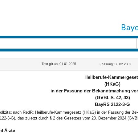
Text gilt ab: 01.01.2025
Fassung: 06.02.2002
Heilberufe-Kammergese
(HKaG)
in der Fassung der Bekanntmachung vom
(GVBl. S. 42, 43)
BayRS 2122-3-G
ollzitat nach RedR: Heilberufe-Kammergesetz (HKaG) in der Fassung der B
122-3-G), das zuletzt durch § 2 des Gesetzes vom 23. Dezember 2024 (GVBl.
il Ärzte