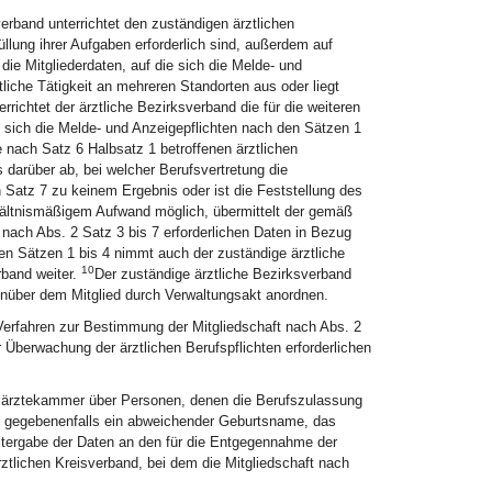
verband unterrichtet den zuständigen ärztlichen
llung ihrer Aufgaben erforderlich sind, außerdem auf
e Mitgliederdaten, auf die sich die Melde- und
tliche Tätigkeit an mehreren Standorten aus oder liegt
errichtet der ärztliche Bezirksverband die für die weiteren
ie sich die Melde- und Anzeigepflichten nach den Sätzen 1
e nach Satz 6 Halbsatz 1 betroffenen ärztlichen
darüber ab, bei welcher Berufsvertretung die
Satz 7 zu keinem Ergebnis oder ist die Feststellung des
hältnismäßigem Aufwand möglich, übermittelt der gemäß
nach Abs. 2 Satz 3 bis 7 erforderlichen Daten in Bezug
n Sätzen 1 bis 4 nimmt auch der zuständige ärztliche
10
rband weiter.
Der zuständige ärztliche Bezirksverband
enüber dem Mitglied durch Verwaltungsakt anordnen.
erfahren zur Bestimmung der Mitgliedschaft nach Abs. 2
Überwachung der ärztlichen Berufspflichten erforderlichen
esärztekammer über Personen, denen die Berufszulassung
me, gegebenenfalls ein abweichender Geburtsname, das
tergabe der Daten an den für die Entgegennahme der
tlichen Kreisverband, bei dem die Mitgliedschaft nach