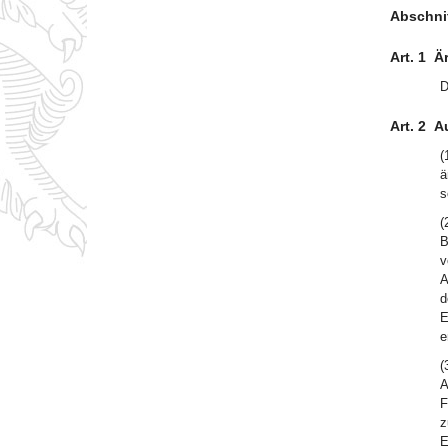
Abschnit
Art. 1
Är
D
Art. 2
A
(
ä
s
(
B
v
A
d
E
e
(
A
F
z
E