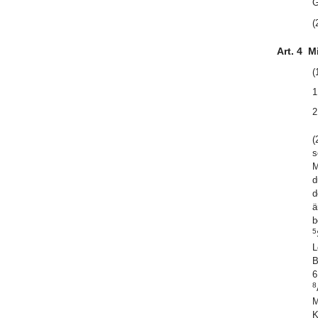
G
(
Art. 4
Mi
(
1
2
(
s
M
d
d
ä
b
5
L
B
6
8
M
K