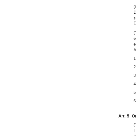
(
D
s
Ü
(
e
e
A
1
2
3
4
5
6
Art. 5
Or
(
L