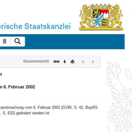
Suche ausführen
Suche zurücksetzen
Download
Drucken
Vorheriges
Nächstes
Gesamtansicht
Dokument
Dokument
(inaktiv)
(inaktiv)
tz
 6. Februar 2002
ekanntmachung vom 6. Februar 2002 (GVBl. S. 42, BayRS
 S. 632) geändert worden ist