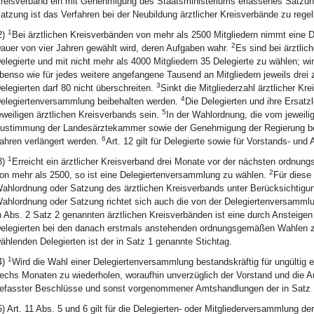
reisverband ein mit Genehmigung des Staatsministeriums erlassenes Satz
atzung ist das Verfahren bei der Neubildung ärztlicher Kreisverbände zu regel
1
2)
Bei ärztlichen Kreisverbänden von mehr als 2500 Mitgliedern nimmt eine D
2
auer von vier Jahren gewählt wird, deren Aufgaben wahr.
Es sind bei ärztlic
elegierte und mit nicht mehr als 4000 Mitgliedern 35 Delegierte zu wählen; wir
benso wie für jedes weitere angefangene Tausend an Mitgliedern jeweils drei 
3
elegierten darf 80 nicht überschreiten.
Sinkt die Mitgliederzahl ärztlicher Kr
4
elegiertenversammlung beibehalten werden.
Die Delegierten und ihre Ersat
5
eweiligen ärztlichen Kreisverbands sein.
In der Wahlordnung, die vom jeweilig
ustimmung der Landesärztekammer sowie der Genehmigung der Regierung beda
6
ahren verlängert werden.
Art. 12 gilt für Delegierte sowie für Vorstands- un
1
3)
Erreicht ein ärztlicher Kreisverband drei Monate vor der nächsten ordnun
2
on mehr als 2500, so ist eine Delegiertenversammlung zu wählen.
Für diese
ahlordnung oder Satzung des ärztlichen Kreisverbands unter Berücksichtig
ahlordnung oder Satzung richtet sich auch die von der Delegiertenversamm
n Abs. 2 Satz 2 genannten ärztlichen Kreisverbänden ist eine durch Ansteigen
elegierten bei den danach erstmals anstehenden ordnungsgemäßen Wahlen zu
ählenden Delegierten ist der in Satz 1 genannte Stichtag.
1
4)
Wird die Wahl einer Delegiertenversammlung bestandskräftig für ungültig er
echs Monaten zu wiederholen, woraufhin unverzüglich der Vorstand und die 
efasster Beschlüsse und sonst vorgenommener Amtshandlungen der in Satz 1
5) Art. 11 Abs. 5 und 6 gilt für die Delegierten- oder Mitgliederversammlung d