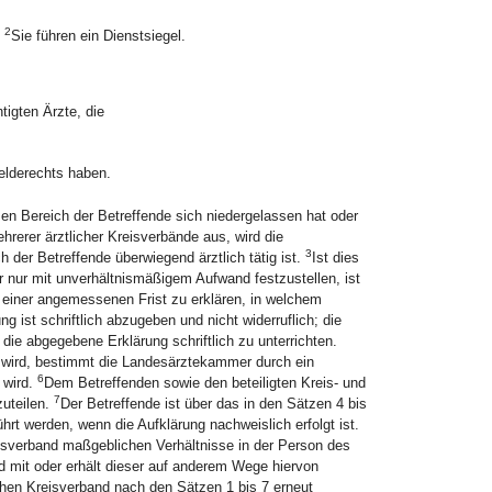
2
.
Sie führen ein Dienstsiegel.
tigten Ärzte, die
elderechts haben.
sen Bereich der Betreffende sich niedergelassen hat oder
hrerer ärztlicher Kreisverbände aus, wird die
3
 der Betreffende überwiegend ärztlich tätig ist.
Ist dies
r nur mit unverhältnismäßigem Aufwand festzustellen, ist
b einer angemessenen Frist zu erklären, in welchem
ng ist schriftlich abzugeben und nicht widerruflich; die
ie abgegebene Erklärung schriftlich zu unterrichten.
en wird, bestimmt die Landesärztekammer durch ein
6
 wird.
Dem Betreffenden sowie den beteiligten Kreis- und
7
zuteilen.
Der Betreffende ist über das in den Sätzen 4 bis
rt werden, wenn die Aufklärung nachweislich erfolgt ist.
eisverband maßgeblichen Verhältnisse in der Person des
nd mit oder erhält dieser auf anderem Wege hiervon
chen Kreisverband nach den Sätzen 1 bis 7 erneut