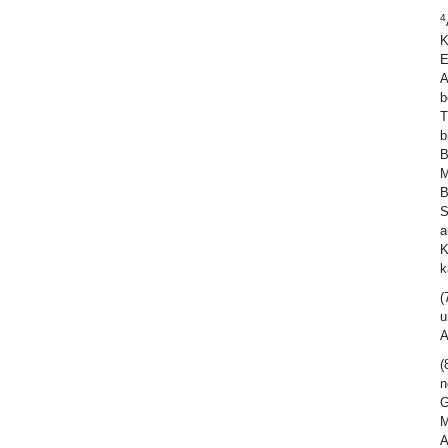
4
K
E
A
b
T
b
B
M
B
S
a
K
k
(
u
A
(
n
G
M
A