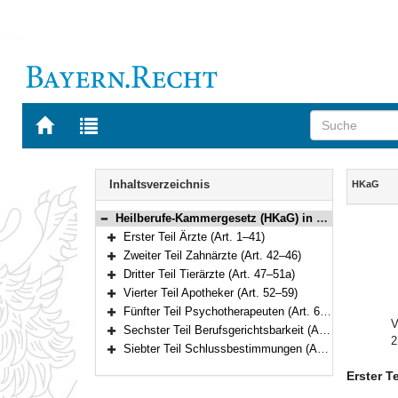
Zur
Zur
Startseite
Trefferliste
von
der
Navigation
BAYERN.RECHT
letzten
Inhalt
Inhaltsverzeichnis
HKaG
Suche
Heilberufe-Kammergesetz (HKaG) in der Fassung der Bekanntmachung vom 6. Februar 2002 (GVBl. S. 42, 43) BayRS 2122-3-G (Art. 1–103)
Bereich reduzieren
Erster Teil Ärzte (Art. 1–41)
Bereich erweitern
Zweiter Teil Zahnärzte (Art. 42–46)
Bereich erweitern
Dritter Teil Tierärzte (Art. 47–51a)
Bereich erweitern
Vierter Teil Apotheker (Art. 52–59)
Bereich erweitern
Fünfter Teil Psychotherapeuten (Art. 60–65)
Bereich erweitern
V
Sechster Teil Berufsgerichtsbarkeit (Art. 66–102)
2
Bereich erweitern
Siebter Teil Schlussbestimmungen (Art. 103)
Bereich erweitern
Erster Te