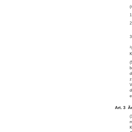
(
1
2
3
2
K
(
b
d
z
V
d
e
Art. 3
Är
(
m
K