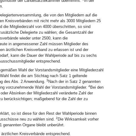
ungsmuster der Landesärztekammer übernimmt.
In der
n.
elegiertenversammlung, die von den Mitgliedern auf die
hen Kreisverbänden mit nicht mehr als 3000 Mitgliedern 25
d die Mitgliederzahl von 4000 überschritten, so sind
zusätzliche Delegierte zu wählen; die Gesamtzahl der
eisverbände wieder unter 2500, kann die
zleute in angemessener Zahl müssen Mitglieder des
en ärztlichen Kreisverband zu erlassen ist und der
rf, kann die Dauer der Wahlperiode auf bis zu sechs
d Ausschussmitglieder entsprechend.
gsgemäßen Wahl der Vorstandsmitglieder eine Mitgliederzahl
 Wahl findet die am Stichtag nach Satz 1 geltende
3
ung des Abs. 2 Anwendung.
Nach der in Satz 2 genannten
4
lung vorzunehmende Wahl der Vorstandsmitglieder.
Bei den
 oder Absinken der Mitgliederzahl veränderte Zahl der
 berücksichtigen; maßgebend für die Zahl der zu
klärt, so ist diese für den Rest der Wahlperiode binnen
2
Ausschüsse neu zu wählen sind.
Die Wirksamkeit vorher
 genannten Organe bleibt unberührt.
er ärztlichen Kreisverbände entsprechend.