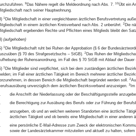
9
10
urchzuführen.
Das Nähere regelt die Meldeordnung nach Abs. 7.
Übt ein Ar
itgliedschaft nach seiner Hauptwohnung.
1
3)
Die Mitgliedschaft in einer vergleichbaren ärztlichen Berufsvertretung au
2
itgliedschaft in einem ärztlichen Kreisverband nach Abs. 2 unberührt.
Die nä
itgliedschaft ergebenden Rechte und Pflichten eines Mitglieds bleibt den Sat
4)
(aufgehoben)
1
5)
Die Mitgliedschaft ruht bei Ruhen der Approbation (§ 6 der Bundesärzteor
2
uszuüben (§ 70 des Strafgesetzbuchs – StGB).
Das Ruhen der Mitgliedschaf
ufhebung der Ruhensanordnung, im Fall des § 70 StGB mit Ablauf der Dauer 
1
6)
Die Mitglieder sind verpflichtet, sich bei dem zuständigen ärztlichen Bez
elden; im Fall einer ärztlichen Tätigkeit im Bereich mehrerer ärztlicher Bez
2
orzunehmen, in dessen Bereich die Mitgliedschaft begründet werden soll.
Au
3
erufsausübung unverzüglich dem ärztlichen Bezirksverband anzuzeigen.
Im 
.
die Anschrift der Niederlassung oder der Beschäftigungsstelle anzugebe
.
die Berechtigung zur Ausübung des Berufs oder zur Führung der Beruf
.
anzugeben, ob und an welchen weiteren Standorten eine ärztliche Tätigk
ärztlichen Tätigkeit und ob bereits eine Mitgliedschaft in einer anderen 
.
eine persönliche E-Mail-Adresse zum Zweck der elektronischen Kommun
sowie der Landesärztekammer mitzuteilen und aktuell zu halten, sofer