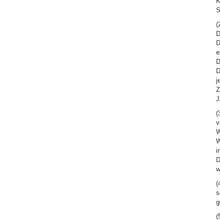
K
S
(
D
D
e
D
D
j
Z
J
(
v
W
W
i
D
w
(
s
g
(