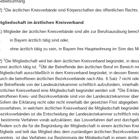
ebietsumfang.
1
2)
Die ärztlichen Kreisverbände sind Körperschaften des öffentlichen Rechts
tgliedschaft im ärztlichen Kreisverband
1) Mitglieder der ärztlichen Kreisverbände sind alle zur Berufsausübung berech
.
in Bayern ärztlich tätig sind oder,
.
ohne ärztlich tätig zu sein, in Bayern ihre Hauptwohnung im Sinn des M
1
2)
Die Mitgliedschaft wird bei dem ärztlichen Kreisverband begründet, in des
2
onst ärztlich tätig ist.
Übt der Betreffende den ärztlichen Beruf im Bereich me
itgliedschaft ausschließlich in dem Kreisverband begründet, in dessen Bereich
urch die betroffenen ärztlichen Bezirksverbände nach Abs. 6 Satz 7 nicht ode
er Betreffende von der Landesärztekammer schriftlich aufzufordern, innerhal
4
rztlichen Kreisverband eine Mitgliedschaft begründet werden soll.
Die Erkläru
etroffenen Kreis- und Bezirksverbände sind von der Landesärztekammer über d
Sofern die Erklärung nicht oder nicht innerhalb der gesetzten Frist abgegeb
osverfahren, in welchem ärztlichen Kreisverband die Mitgliedschaft begründet
ezirksverbänden ist die Entscheidung der Landesärztekammer schriftlich mit
 bestimmte Verfahren vorab aufzuklären; das Losverfahren darf erst durchgefüh
Ändern sich die für die Begründung der Mitgliedschaft in einem ärztlichen Kr
itglieds und teilt das Mitglied dies dem zuständigen ärztlichen Bezirksverba
enntnis, ist das Verfahren zur Bestimmung der Mitgliedschaft in einem ärztli