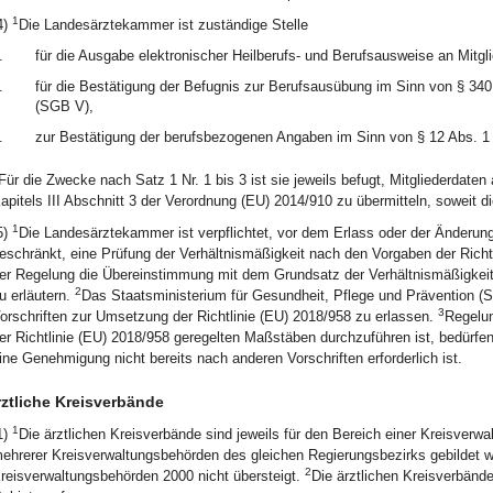
1
4)
Die Landesärztekammer ist zuständige Stelle
.
für die Ausgabe elektronischer Heilberufs- und Berufsausweise an Mitgli
.
für die Bestätigung der Befugnis zur Berufsausübung im Sinn von § 34
(SGB V),
.
zur Bestätigung der berufsbezogenen Angaben im Sinn von § 12 Abs. 1 
Für die Zwecke nach Satz 1 Nr. 1 bis 3 ist sie jeweils befugt, Mitgliederdaten
apitels III Abschnitt 3 der Verordnung (EU) 2014/910 zu übermitteln, soweit dies
1
5)
Die Landesärztekammer ist verpflichtet, vor dem Erlass oder der Änderung
eschränkt, eine Prüfung der Verhältnismäßigkeit nach den Vorgaben der Rich
er Regelung die Übereinstimmung mit dem Grundsatz der Verhältnismäßigkeit n
2
u erläutern.
Das Staatsministerium für Gesundheit, Pflege und Prävention (S
3
orschriften zur Umsetzung der Richtlinie (EU) 2018/958 zu erlassen.
Regelun
er Richtlinie (EU) 2018/958 geregelten Maßstäben durchzuführen ist, bedürf
ine Genehmigung nicht bereits nach anderen Vorschriften erforderlich ist.
ztliche Kreisverbände
1
1)
Die ärztlichen Kreisverbände sind jeweils für den Bereich einer Kreisverw
ehrerer Kreisverwaltungsbehörden des gleichen Regierungsbezirks gebildet we
2
reisverwaltungsbehörden 2000 nicht übersteigt.
Die ärztlichen Kreisverbänd