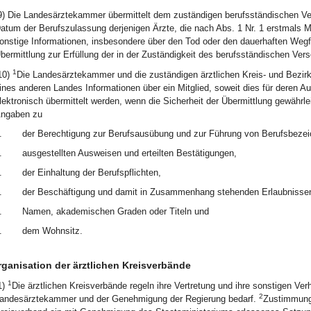
9) Die Landesärztekammer übermittelt dem zuständigen berufsständischen V
atum der Berufszulassung derjenigen Ärzte, die nach Abs. 1 Nr. 1 erstmals Mi
onstige Informationen, insbesondere über den Tod oder den dauerhaften Wegfa
bermittlung zur Erfüllung der in der Zuständigkeit des berufsständischen Vers
1
10)
Die Landesärztekammer und die zuständigen ärztlichen Kreis- und Bezirk
ines anderen Landes Informationen über ein Mitglied, soweit dies für deren Auf
lektronisch übermittelt werden, wenn die Sicherheit der Übermittlung gewährlei
ngaben zu
.
der Berechtigung zur Berufsausübung und zur Führung von Berufsbeze
.
ausgestellten Ausweisen und erteilten Bestätigungen,
.
der Einhaltung der Berufspflichten,
.
der Beschäftigung und damit in Zusammenhang stehenden Erlaubniss
.
Namen, akademischen Graden oder Titeln und
.
dem Wohnsitz.
ganisation der ärztlichen Kreisverbände
1
1)
Die ärztlichen Kreisverbände regeln ihre Vertretung und ihre sonstigen Ve
2
andesärztekammer und der Genehmigung der Regierung bedarf.
Zustimmung 