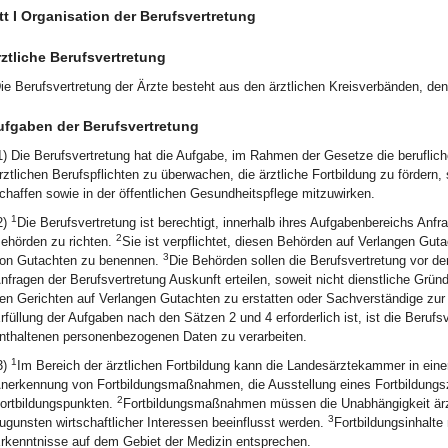
t I Organisation der Berufsvertretung
ztliche Berufsvertretung
ie Berufsvertretung der Ärzte besteht aus den ärztlichen Kreisverbänden, d
ufgaben der Berufsvertretung
1) Die Berufsvertretung hat die Aufgabe, im Rahmen der Gesetze die beruflic
rztlichen Berufspflichten zu überwachen, die ärztliche Fortbildung zu fördern,
chaffen sowie in der öffentlichen Gesundheitspflege mitzuwirken.
1
2)
Die Berufsvertretung ist berechtigt, innerhalb ihres Aufgabenbereichs Anf
2
ehörden zu richten.
Sie ist verpflichtet, diesen Behörden auf Verlangen Gut
3
on Gutachten zu benennen.
Die Behörden sollen die Berufsvertretung vor de
nfragen der Berufsvertretung Auskunft erteilen, soweit nicht dienstliche Grü
en Gerichten auf Verlangen Gutachten zu erstatten oder Sachverständige zu
rfüllung der Aufgaben nach den Sätzen 2 und 4 erforderlich ist, ist die Berufsv
nthaltenen personenbezogenen Daten zu verarbeiten.
1
3)
Im Bereich der ärztlichen Fortbildung kann die Landesärztekammer in eine
nerkennung von Fortbildungsmaßnahmen, die Ausstellung eines Fortbildungsz
2
ortbildungspunkten.
Fortbildungsmaßnahmen müssen die Unabhängigkeit ärzt
3
ugunsten wirtschaftlicher Interessen beeinflusst werden.
Fortbildungsinhalt
rkenntnisse auf dem Gebiet der Medizin entsprechen.