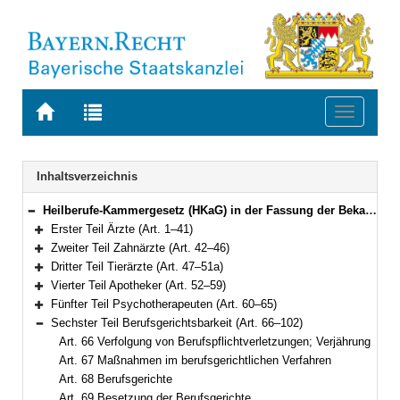
Zur
Zur
Toggle
Startseite
Trefferliste
navigati
von
der
BAYERN.RECHT
letzten
Navigation
Inhaltsverzeichnis
Suche
Heilberufe-Kammergesetz (HKaG) in der Fassung der Bekanntmachung vom 6. Februar 2002 (GVBl. S. 42, 43) BayRS 2122-3-G (Art. 1–103)
Bereich reduzieren
Erster Teil Ärzte (Art. 1–41)
Bereich erweitern
Zweiter Teil Zahnärzte (Art. 42–46)
Bereich erweitern
Dritter Teil Tierärzte (Art. 47–51a)
Bereich erweitern
Vierter Teil Apotheker (Art. 52–59)
Bereich erweitern
Fünfter Teil Psychotherapeuten (Art. 60–65)
Bereich erweitern
Sechster Teil Berufsgerichtsbarkeit (Art. 66–102)
Bereich reduzieren
Art. 66 Verfolgung von Berufspflichtverletzungen; Verjährung
Art. 67 Maßnahmen im berufsgerichtlichen Verfahren
Art. 68 Berufsgerichte
Art. 69 Besetzung der Berufsgerichte