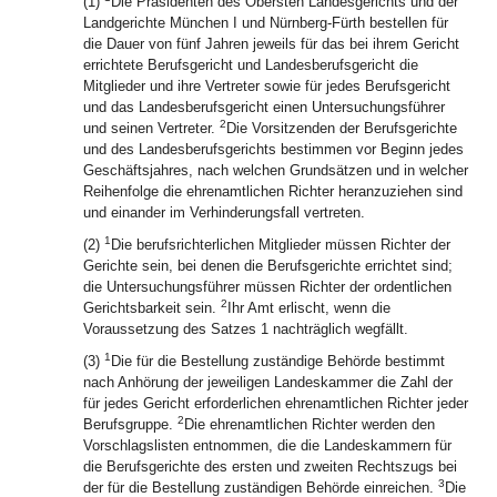
(1)
Die Präsidenten des Obersten Landesgerichts und der
Landgerichte München I und Nürnberg-Fürth bestellen für
die Dauer von fünf Jahren jeweils für das bei ihrem Gericht
errichtete Berufsgericht und Landesberufsgericht die
Mitglieder und ihre Vertreter sowie für jedes Berufsgericht
und das Landesberufsgericht einen Untersuchungsführer
2
und seinen Vertreter.
Die Vorsitzenden der Berufsgerichte
und des Landesberufsgerichts bestimmen vor Beginn jedes
Geschäftsjahres, nach welchen Grundsätzen und in welcher
Reihenfolge die ehrenamtlichen Richter heranzuziehen sind
und einander im Verhinderungsfall vertreten.
1
(2)
Die berufsrichterlichen Mitglieder müssen Richter der
Gerichte sein, bei denen die Berufsgerichte errichtet sind;
die Untersuchungsführer müssen Richter der ordentlichen
2
Gerichtsbarkeit sein.
Ihr Amt erlischt, wenn die
Voraussetzung des Satzes 1 nachträglich wegfällt.
1
(3)
Die für die Bestellung zuständige Behörde bestimmt
nach Anhörung der jeweiligen Landeskammer die Zahl der
für jedes Gericht erforderlichen ehrenamtlichen Richter jeder
2
Berufsgruppe.
Die ehrenamtlichen Richter werden den
Vorschlagslisten entnommen, die die Landeskammern für
die Berufsgerichte des ersten und zweiten Rechtszugs bei
3
der für die Bestellung zuständigen Behörde einreichen.
Die