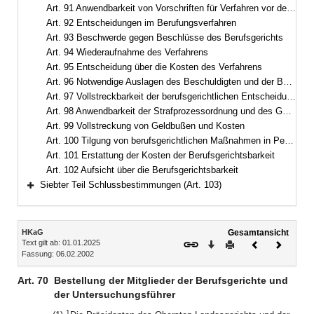
Art. 91 Anwendbarkeit von Vorschriften für Verfahren vor dem Landesberufsgericht
Art. 92 Entscheidungen im Berufungsverfahren
Art. 93 Beschwerde gegen Beschlüsse des Berufsgerichts
Art. 94 Wiederaufnahme des Verfahrens
Art. 95 Entscheidung über die Kosten des Verfahrens
Art. 96 Notwendige Auslagen des Beschuldigten und der Berufsvertretung
Art. 97 Vollstreckbarkeit der berufsgerichtlichen Entscheidungen
Art. 98 Anwendbarkeit der Strafprozessordnung und des Gerichtsverfassungsgesetzes
Art. 99 Vollstreckung von Geldbußen und Kosten
Art. 100 Tilgung von berufsgerichtlichen Maßnahmen in Personalakten
Art. 101 Erstattung der Kosten der Berufsgerichtsbarkeit
Art. 102 Aufsicht über die Berufsgerichtsbarkeit
Siebter Teil Schlussbestimmungen (Art. 103)
Bereich erweitern
Inhalt
HKaG
Gesamtansicht
Text gilt ab: 01.01.2025
Download
Drucken
Vorheriges
Nächste
Fassung: 06.02.2002
Dokument
Dokume
Art. 70
Bestellung der Mitglieder der Berufsgerichte und
der Untersuchungsführer
1