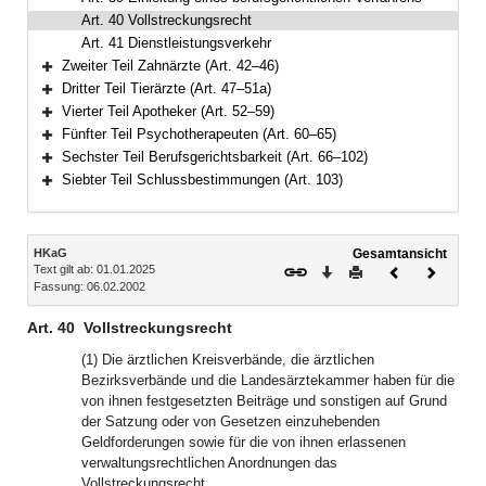
Art. 40 Vollstreckungsrecht
Art. 41 Dienstleistungsverkehr
Zweiter Teil Zahnärzte (Art. 42–46)
Bereich erweitern
Dritter Teil Tierärzte (Art. 47–51a)
Bereich erweitern
Vierter Teil Apotheker (Art. 52–59)
Bereich erweitern
Fünfter Teil Psychotherapeuten (Art. 60–65)
Bereich erweitern
Sechster Teil Berufsgerichtsbarkeit (Art. 66–102)
Bereich erweitern
Siebter Teil Schlussbestimmungen (Art. 103)
Bereich erweitern
Inhalt
HKaG
Gesamtansicht
Text gilt ab: 01.01.2025
Download
Drucken
Vorheriges
Nächste
Fassung: 06.02.2002
Dokument
Dokume
Art. 40
Vollstreckungsrecht
(1) Die ärztlichen Kreisverbände, die ärztlichen
Bezirksverbände und die Landesärztekammer haben für die
von ihnen festgesetzten Beiträge und sonstigen auf Grund
der Satzung oder von Gesetzen einzuhebenden
Geldforderungen sowie für die von ihnen erlassenen
verwaltungsrechtlichen Anordnungen das
Vollstreckungsrecht.