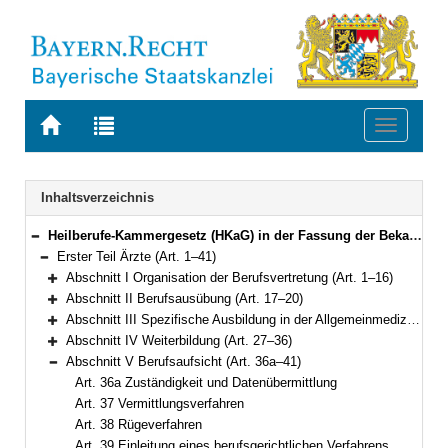
Zur
Zur
Toggle
Startseite
Trefferliste
navigati
von
der
BAYERN.RECHT
letzten
Navigation
Inhaltsverzeichnis
Suche
Heilberufe-Kammergesetz (HKaG) in der Fassung der Bekanntmachung vom 6. Februar 2002 (GVBl. S. 42, 43) BayRS 2122-3-G (Art. 1–103)
Bereich reduzieren
Erster Teil Ärzte (Art. 1–41)
Bereich reduzieren
Abschnitt I Organisation der Berufsvertretung (Art. 1–16)
Bereich erweitern
Abschnitt II Berufsausübung (Art. 17–20)
Bereich erweitern
Abschnitt III Spezifische Ausbildung in der Allgemeinmedizin; Praktische Ärzte (Art. 21–26)
Bereich erweitern
Abschnitt IV Weiterbildung (Art. 27–36)
Bereich erweitern
Abschnitt V Berufsaufsicht (Art. 36a–41)
Bereich reduzieren
Art. 36a Zuständigkeit und Datenübermittlung
Art. 37 Vermittlungsverfahren
Art. 38 Rügeverfahren
Art. 39 Einleitung eines berufsgerichtlichen Verfahrens