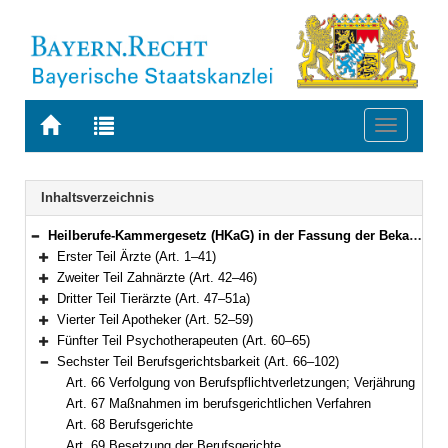
Zur
Zur
Toggle
Startseite
Trefferliste
navigati
von
der
BAYERN.RECHT
letzten
Navigation
Inhaltsverzeichnis
Suche
Heilberufe-Kammergesetz (HKaG) in der Fassung der Bekanntmachung vom 6. Februar 2002 (GVBl. S. 42, 43) BayRS 2122-3-G (Art. 1–103)
Bereich reduzieren
Erster Teil Ärzte (Art. 1–41)
Bereich erweitern
Zweiter Teil Zahnärzte (Art. 42–46)
Bereich erweitern
Dritter Teil Tierärzte (Art. 47–51a)
Bereich erweitern
Vierter Teil Apotheker (Art. 52–59)
Bereich erweitern
Fünfter Teil Psychotherapeuten (Art. 60–65)
Bereich erweitern
Sechster Teil Berufsgerichtsbarkeit (Art. 66–102)
Bereich reduzieren
Art. 66 Verfolgung von Berufspflichtverletzungen; Verjährung
Art. 67 Maßnahmen im berufsgerichtlichen Verfahren
Art. 68 Berufsgerichte
Art. 69 Besetzung der Berufsgerichte