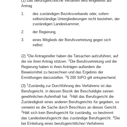
(1) Das berufsgerichtliche Verfahren wird eingeleitet auf
Antrag
1.
des zuständigen Bezirksverbands oder, sofern
selbstständige Untergliederungen nicht bestehen, der
zuständigen Landeskammer,
2.
der Regierung,
3.
eines Mitglieds der Berufsvertretung gegen sich
selbst.
1
(2)
Die Antragsteller haben die Tatsachen aufzuführen, auf
2
die sie ihren Antrag stützen.
Die Berufsvertretung und die
Regierung haben in ihren Anträgen außerdem die
Beweismittel zu bezeichnen und das Ergebnis der
3
Ermittlungen darzustellen.
§ 200 StPO gilt entsprechend.
1
(3)
Zuständig zur Durchführung des Verfahrens ist das
Berufsgericht, in dessen Bezirk der Beschuldigte seinen
2
gewöhnlichen Aufenthalt hat.
Hält das Berufsgericht die
Zuständigkeit eines anderen Berufsgerichts für gegeben, so
verweist es die Sache durch Beschluss an dieses Gericht.
3
Hält sich kein Berufsgericht für zuständig, so bestimmt
4
das Landesberufsgericht das zuständige Berufsgericht.
Die
bei Einleitung eines berufsgerichtlichen Verfahrens