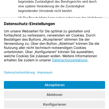
begründete Zuständigkeit des Berufsgerichts wird durch
eine spätere Veränderung der die Zuständigkeit
begründenden Umstände nicht berührt.
(4) Der Beschuldigte kann sich in jeder Lage des Verfahrens
eines Mitglieds seiner Berufsvertretung als Beistand oder
eines bei einem deutschen Gericht zugelassenen
Rechtsanwalts oder eines Rechtslehrers an einer deutschen
Hochschule als Verteidiger bedienen.
Bayern.de
BayernPortal
Datenschutz
Impressum
Barrierefreiheit
Hilfe
Kontakt
Kontrastwechsel
Schriftgröße