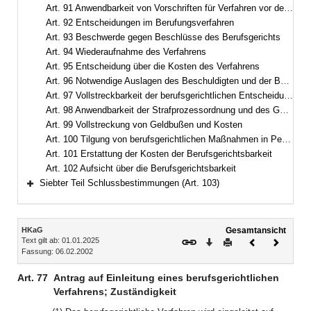
Art. 91 Anwendbarkeit von Vorschriften für Verfahren vor dem Landesberufsgericht
Art. 92 Entscheidungen im Berufungsverfahren
Art. 93 Beschwerde gegen Beschlüsse des Berufsgerichts
Art. 94 Wiederaufnahme des Verfahrens
Art. 95 Entscheidung über die Kosten des Verfahrens
Art. 96 Notwendige Auslagen des Beschuldigten und der Berufsvertretung
Art. 97 Vollstreckbarkeit der berufsgerichtlichen Entscheidungen
Art. 98 Anwendbarkeit der Strafprozessordnung und des Gerichtsverfassungsgesetzes
Art. 99 Vollstreckung von Geldbußen und Kosten
Art. 100 Tilgung von berufsgerichtlichen Maßnahmen in Personalakten
Art. 101 Erstattung der Kosten der Berufsgerichtsbarkeit
Art. 102 Aufsicht über die Berufsgerichtsbarkeit
Siebter Teil Schlussbestimmungen (Art. 103)
Bereich erweitern
Inhalt
HKaG
Gesamtansicht
Text gilt ab: 01.01.2025
Download
Drucken
Vorheriges
Nächste
Fassung: 06.02.2002
Dokument
Dokume
Art. 77
Antrag auf Einleitung eines berufsgerichtlichen
Verfahrens; Zuständigkeit