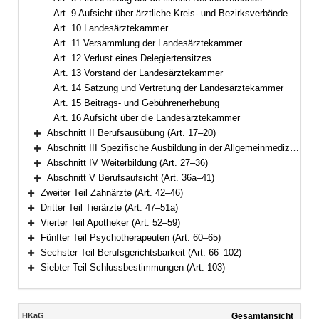
Art. 9 Aufsicht über ärztliche Kreis- und Bezirksverbände
Art. 10 Landesärztekammer
Art. 11 Versammlung der Landesärztekammer
Art. 12 Verlust eines Delegiertensitzes
Art. 13 Vorstand der Landesärztekammer
Art. 14 Satzung und Vertretung der Landesärztekammer
Art. 15 Beitrags- und Gebührenerhebung
Art. 16 Aufsicht über die Landesärztekammer
Abschnitt II Berufsausübung (Art. 17–20)
Bereich erweitern
Abschnitt III Spezifische Ausbildung in der Allgemeinmedizin; Praktische Ärzte (Art. 21–26)
Bereich erweitern
Abschnitt IV Weiterbildung (Art. 27–36)
Bereich erweitern
Abschnitt V Berufsaufsicht (Art. 36a–41)
Bereich erweitern
Zweiter Teil Zahnärzte (Art. 42–46)
Bereich erweitern
Dritter Teil Tierärzte (Art. 47–51a)
Bereich erweitern
Vierter Teil Apotheker (Art. 52–59)
Bereich erweitern
Fünfter Teil Psychotherapeuten (Art. 60–65)
Bereich erweitern
Sechster Teil Berufsgerichtsbarkeit (Art. 66–102)
Bereich erweitern
Siebter Teil Schlussbestimmungen (Art. 103)
Bereich erweitern
Inhalt
HKaG
Gesamtansicht