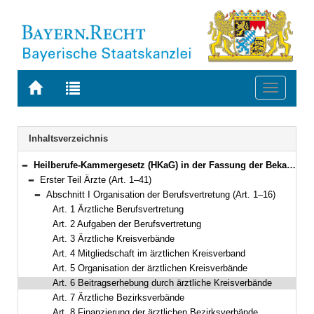
Zur
Zur
Toggle
Startseite
Trefferliste
navigati
von
der
BAYERN.RECHT
letzten
Navigation
Inhaltsverzeichnis
Suche
Heilberufe-Kammergesetz (HKaG) in der Fassung der Bekanntmachung vom 6. Februar 2002 (GVBl. S. 42, 43) BayRS 2122-3-G (Art. 1–103)
Bereich reduzieren
Erster Teil Ärzte (Art. 1–41)
Bereich reduzieren
Abschnitt I Organisation der Berufsvertretung (Art. 1–16)
Bereich reduzieren
Art. 1 Ärztliche Berufsvertretung
Art. 2 Aufgaben der Berufsvertretung
Art. 3 Ärztliche Kreisverbände
Art. 4 Mitgliedschaft im ärztlichen Kreisverband
Art. 5 Organisation der ärztlichen Kreisverbände
Art. 6 Beitragserhebung durch ärztliche Kreisverbände
Art. 7 Ärztliche Bezirksverbände
Art. 8 Finanzierung der ärztlichen Bezirksverbände