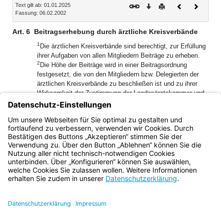
Text gilt ab: 01.01.2025
Download
Drucken
Vorheriges
Nächste
Fassung: 06.02.2002
Dokument
Dokume
Art. 6
Beitragserhebung durch ärztliche Kreisverbände
1
Die ärztlichen Kreisverbände sind berechtigt, zur Erfüllung
ihrer Aufgaben von allen Mitgliedern Beiträge zu erheben.
2
Die Höhe der Beiträge wird in einer Beitragsordnung
festgesetzt, die von den Mitgliedern bzw. Delegierten der
ärztlichen Kreisverbände zu beschließen ist und zu ihrer
Wirksamkeit der Zustimmung der Landesärztekammer und
3
der Genehmigung der Regierung bedarf.
Art. 5 Abs. 1 Satz
4
2 gilt entsprechend.
Der Vorstand des ärztlichen
Kreisverbands kann die Durchführung der Beitragserhebung
der Landesärztekammer übertragen.
Bayern.de
BayernPortal
Datenschutz
Impressum
Barrierefreiheit