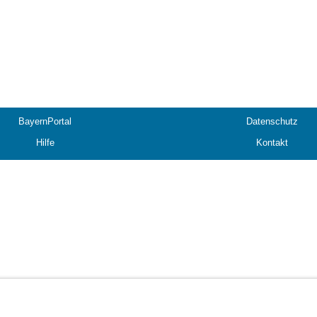
BayernPortal
Datenschutz
Hilfe
Kontakt