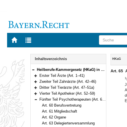
Zur
Zur
Startseite
Trefferliste
von
der
Navigation
BAYERN.RECHT
letzten
Inhalt
Inhaltsverzeichnis
HKaG
Suche
Heilberufe-Kammergesetz (HKaG) in der Fassung der Bekanntmachung vom 6. Februar 2002 (GVBl. S. 42, 43) BayRS 2122-3-G (Art. 1–103)
Art. 65
Bereich reduzieren
Erster Teil Ärzte (Art. 1–41)
1
Bereich erweitern
Zweiter Teil Zahnärzte (Art. 42–46)
J
Bereich erweitern
Dritter Teil Tierärzte (Art. 47–51a)
A
Bereich erweitern
Vierter Teil Apotheker (Art. 52–59)
d
Bereich erweitern
Fünfter Teil Psychotherapeuten (Art. 60–65)
E
Bereich reduzieren
Art. 60 Berufsvertretung
Art. 61 Mitgliedschaft
Art. 62 Organe
Art. 63 Delegiertenversammlung