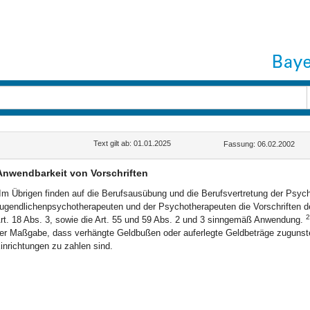
Text gilt ab: 01.01.2025
Fassung: 06.02.2002
Anwendbarkeit von Vorschriften
Im Übrigen finden auf die Berufsausübung und die Berufsvertretung der Psyc
ugendlichenpsychotherapeuten und der Psychotherapeuten die Vorschriften de
2
rt. 18 Abs. 3, sowie die Art. 55 und 59 Abs. 2 und 3 sinngemäß Anwendung.
er Maßgabe, dass verhängte Geldbußen oder auferlegte Geldbeträge zuguns
inrichtungen zu zahlen sind.