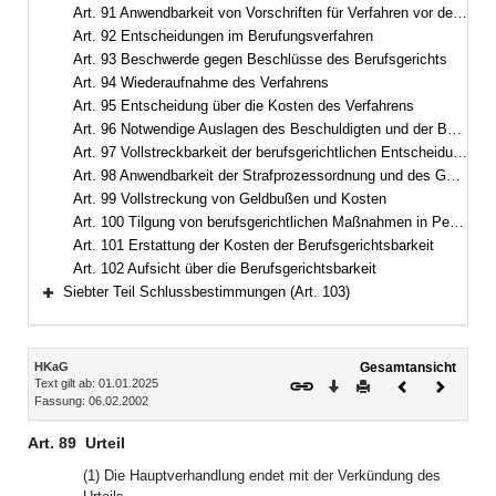
Art. 91 Anwendbarkeit von Vorschriften für Verfahren vor dem Landesberufsgericht
Art. 92 Entscheidungen im Berufungsverfahren
Art. 93 Beschwerde gegen Beschlüsse des Berufsgerichts
Art. 94 Wiederaufnahme des Verfahrens
Art. 95 Entscheidung über die Kosten des Verfahrens
Art. 96 Notwendige Auslagen des Beschuldigten und der Berufsvertretung
Art. 97 Vollstreckbarkeit der berufsgerichtlichen Entscheidungen
Art. 98 Anwendbarkeit der Strafprozessordnung und des Gerichtsverfassungsgesetzes
Art. 99 Vollstreckung von Geldbußen und Kosten
Art. 100 Tilgung von berufsgerichtlichen Maßnahmen in Personalakten
Art. 101 Erstattung der Kosten der Berufsgerichtsbarkeit
Art. 102 Aufsicht über die Berufsgerichtsbarkeit
Siebter Teil Schlussbestimmungen (Art. 103)
Bereich erweitern
Inhalt
HKaG
Gesamtansicht
Text gilt ab: 01.01.2025
Download
Drucken
Vorheriges
Nächste
Fassung: 06.02.2002
Dokument
Dokume
Art. 89
Urteil
(1) Die Hauptverhandlung endet mit der Verkündung des