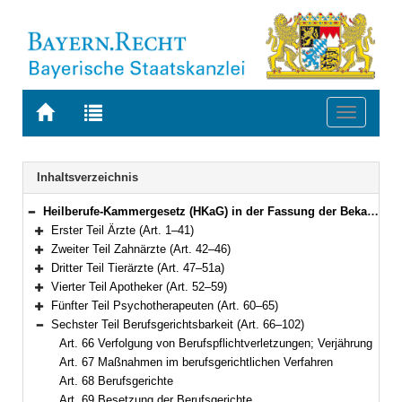
Zur
Zur
Toggle
Startseite
Trefferliste
navigati
von
der
BAYERN.RECHT
letzten
Navigation
Inhaltsverzeichnis
Suche
Heilberufe-Kammergesetz (HKaG) in der Fassung der Bekanntmachung vom 6. Februar 2002 (GVBl. S. 42, 43) BayRS 2122-3-G (Art. 1–103)
Bereich reduzieren
Erster Teil Ärzte (Art. 1–41)
Bereich erweitern
Zweiter Teil Zahnärzte (Art. 42–46)
Bereich erweitern
Dritter Teil Tierärzte (Art. 47–51a)
Bereich erweitern
Vierter Teil Apotheker (Art. 52–59)
Bereich erweitern
Fünfter Teil Psychotherapeuten (Art. 60–65)
Bereich erweitern
Sechster Teil Berufsgerichtsbarkeit (Art. 66–102)
Bereich reduzieren
Art. 66 Verfolgung von Berufspflichtverletzungen; Verjährung
Art. 67 Maßnahmen im berufsgerichtlichen Verfahren
Art. 68 Berufsgerichte
Art. 69 Besetzung der Berufsgerichte