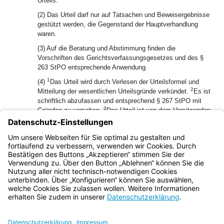
Urteils.
(2) Das Urteil darf nur auf Tatsachen und Beweisergebnisse
gestützt werden, die Gegenstand der Hauptverhandlung
waren.
(3) Auf die Beratung und Abstimmung finden die
Vorschriften des Gerichtsverfassungsgesetzes und des §
263 StPO entsprechende Anwendung.
1
(4)
Das Urteil wird durch Verlesen der Urteilsformel und
2
Mitteilung der wesentlichen Urteilsgründe verkündet.
Es ist
schriftlich abzufassen und entsprechend § 267 StPO mit
3
Gründen zu versehen.
Das Urteil ist von dem Vorsitzenden
und den Beisitzern zu unterzeichnen; dem Beschuldigten,
seinem Verteidiger, seinem Beistand sowie dem
Antragsteller ist das Urteil mit Rechtsmittelbelehrung
4
zuzustellen.
Art. 83 Abs. 3 Satz 2 gilt entsprechend.
Bayern.de
BayernPortal
Datenschutz
Impressum