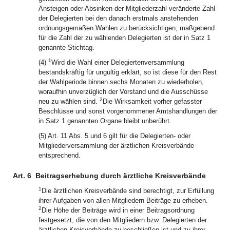
Ansteigen oder Absinken der Mitgliederzahl veränderte Zahl
der Delegierten bei den danach erstmals anstehenden
ordnungsgemäßen Wahlen zu berücksichtigen; maßgebend
für die Zahl der zu wählenden Delegierten ist der in Satz 1
genannte Stichtag.
1
(4)
Wird die Wahl einer Delegiertenversammlung
bestandskräftig für ungültig erklärt, so ist diese für den Rest
der Wahlperiode binnen sechs Monaten zu wiederholen,
woraufhin unverzüglich der Vorstand und die Ausschüsse
2
neu zu wählen sind.
Die Wirksamkeit vorher gefasster
Beschlüsse und sonst vorgenommener Amtshandlungen der
in Satz 1 genannten Organe bleibt unberührt.
(5) Art. 11 Abs. 5 und 6 gilt für die Delegierten- oder
Mitgliederversammlung der ärztlichen Kreisverbände
entsprechend.
Art. 6
Beitragserhebung durch ärztliche Kreisverbände
1
Die ärztlichen Kreisverbände sind berechtigt, zur Erfüllung
ihrer Aufgaben von allen Mitgliedern Beiträge zu erheben.
2
Die Höhe der Beiträge wird in einer Beitragsordnung
festgesetzt, die von den Mitgliedern bzw. Delegierten der
ärztlichen Kreisverbände zu beschließen ist und zu ihrer