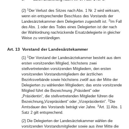
1
(2)
Der Verlust des Sitzes nach Abs. 1 Nr. 2 wird wirksam,
wenn ein entsprechender Beschluss des Vorstands der
2
Landesärztekammer dem Delegierten zugestellt ist.
Im Fall
des Abs. 1 oder des Todes eines Delegierten ist der nach
der Wahlordnung nachrückende Ersatzdelegierte in gleicher
Weise zu verständigen.
Art. 13
Vorstand der Landesärztekammer
1
(1)
Der Vorstand der Landesärztekammer besteht aus dem
ersten vorsitzenden Mitglied, höchstens zwei
stellvertretenden vorsitzenden Mitgliedern, den ersten
vorsitzenden Vorstandsmitgliedern der ärztlichen
Bezirksverbände sowie höchstens zwölf aus der Mitte der
Delegierten zu wählenden Mitgliedern; das erste vorsitzende
Mitglied führt die Bezeichnung „Präsident“ oder
„Präsidentin“, die stellvertretenden Mitglieder führen die
2
Bezeichnung„Vizepräsident“ oder „Vizepräsidentin“.
Die
3
Amtsdauer des Vorstands beträgt vier Jahre.
Art. 11 Abs. 1
Satz 2 gilt entsprechend.
(2) Die Delegierten der Landesärztekammer wählen die
vorsitzenden Vorstandsmitglieder sowie aus ihrer Mitte die