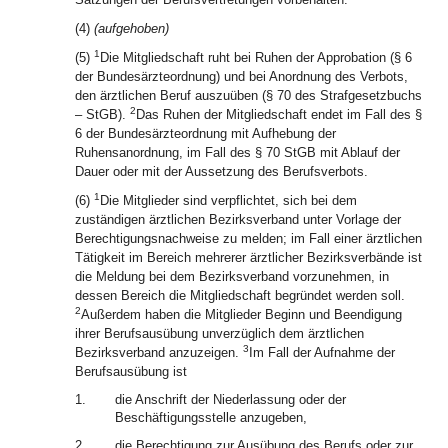
(4)
(aufgehoben)
1
(5)
Die Mitgliedschaft ruht bei Ruhen der Approbation (§ 6
der Bundesärzteordnung) und bei Anordnung des Verbots,
den ärztlichen Beruf auszuüben (§ 70 des Strafgesetzbuchs
2
– StGB).
Das Ruhen der Mitgliedschaft endet im Fall des §
6 der Bundesärzteordnung mit Aufhebung der
Ruhensanordnung, im Fall des § 70 StGB mit Ablauf der
Dauer oder mit der Aussetzung des Berufsverbots.
1
(6)
Die Mitglieder sind verpflichtet, sich bei dem
zuständigen ärztlichen Bezirksverband unter Vorlage der
Berechtigungsnachweise zu melden; im Fall einer ärztlichen
Tätigkeit im Bereich mehrerer ärztlicher Bezirksverbände ist
die Meldung bei dem Bezirksverband vorzunehmen, in
dessen Bereich die Mitgliedschaft begründet werden soll.
2
Außerdem haben die Mitglieder Beginn und Beendigung
ihrer Berufsausübung unverzüglich dem ärztlichen
3
Bezirksverband anzuzeigen.
Im Fall der Aufnahme der
Berufsausübung ist
1.
die Anschrift der Niederlassung oder der
Beschäftigungsstelle anzugeben,
2.
die Berechtigung zur Ausübung des Berufs oder zur