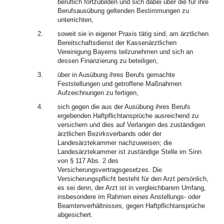
beruflich fortzubilden und sich dabei über die für ihre
Berufsausübung geltenden Bestimmungen zu
unterrichten,
2.
soweit sie in eigener Praxis tätig sind, am ärztlichen
Bereitschaftsdienst der Kassenärztlichen
Vereinigung Bayerns teilzunehmen und sich an
dessen Finanzierung zu beteiligen,
3.
über in Ausübung ihres Berufs gemachte
Feststellungen und getroffene Maßnahmen
Aufzeichnungen zu fertigen,
4.
sich gegen die aus der Ausübung ihres Berufs
ergebenden Haftpflichtansprüche ausreichend zu
versichern und dies auf Verlangen des zuständigen
ärztlichen Bezirksverbands oder der
Landesärztekammer nachzuweisen; die
Landesärztekammer ist zuständige Stelle im Sinn
von § 117 Abs. 2 des
Versicherungsvertragsgesetzes. Die
Versicherungspflicht besteht für den Arzt persönlich,
es sei denn, der Arzt ist in vergleichbarem Umfang,
insbesondere im Rahmen eines Anstellungs- oder
Beamtenverhältnisses, gegen Haftpflichtansprüche
abgesichert.