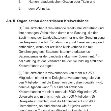
5.
Namen, akademischen Graden oder Titeln und
6.
dem Wohnsitz.
Art. 5
Organisation der ärztlichen Kreisverbände
1
(1)
Die ärztlichen Kreisverbände regeln ihre Vertretung und
ihre sonstigen Verhältnisse durch eine Satzung, die der
Zustimmung der Landesärztekammer und der Genehmigung
2
der Regierung bedarf.
Zustimmung und Genehmigung sind
entbehrlich, wenn der ärztliche Kreisverband ein mit
Genehmigung des Staatsministeriums erlassenes
3
Satzungsmuster der Landesärztekammer übernimmt.
In
der Satzung ist das Verfahren bei der Neubildung ärztlicher
Kreisverbände zu regeln.
1
(2)
Bei ärztlichen Kreisverbänden von mehr als 2500
Mitgliedern nimmt eine Delegiertenversammlung, die von
den Mitgliedern auf die Dauer von vier Jahren gewählt wird,
2
deren Aufgaben wahr.
Es sind bei ärztlichen
Kreisverbänden mit nicht mehr als 3000 Mitgliedern 25
Delegierte und mit nicht mehr als 4000 Mitgliedern 35
Delegierte zu wählen; wird die Mitgliederzahl von 4000
überschritten, so sind ebenso wie für jedes weitere
angefangene Tausend an Mitgliedern jeweils drei