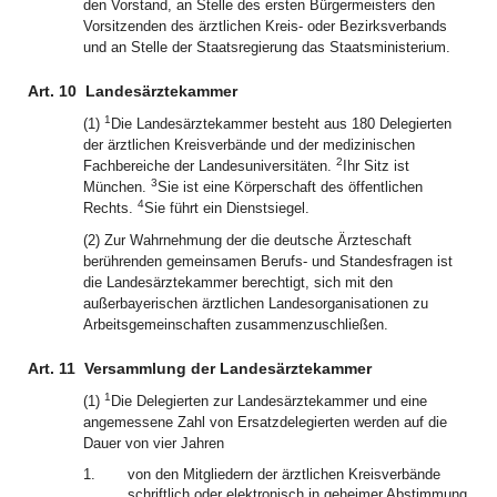
den Vorstand, an Stelle des ersten Bürgermeisters den
Vorsitzenden des ärztlichen Kreis- oder Bezirksverbands
und an Stelle der Staatsregierung das Staatsministerium.
Art. 10
Landesärztekammer
1
(1)
Die Landesärztekammer besteht aus 180 Delegierten
der ärztlichen Kreisverbände und der medizinischen
2
Fachbereiche der Landesuniversitäten.
Ihr Sitz ist
3
München.
Sie ist eine Körperschaft des öffentlichen
4
Rechts.
Sie führt ein Dienstsiegel.
(2) Zur Wahrnehmung der die deutsche Ärzteschaft
berührenden gemeinsamen Berufs- und Standesfragen ist
die Landesärztekammer berechtigt, sich mit den
außerbayerischen ärztlichen Landesorganisationen zu
Arbeitsgemeinschaften zusammenzuschließen.
Art. 11
Versammlung der Landesärztekammer
1
(1)
Die Delegierten zur Landesärztekammer und eine
angemessene Zahl von Ersatzdelegierten werden auf die
Dauer von vier Jahren
1.
von den Mitgliedern der ärztlichen Kreisverbände
schriftlich oder elektronisch in geheimer Abstimmung