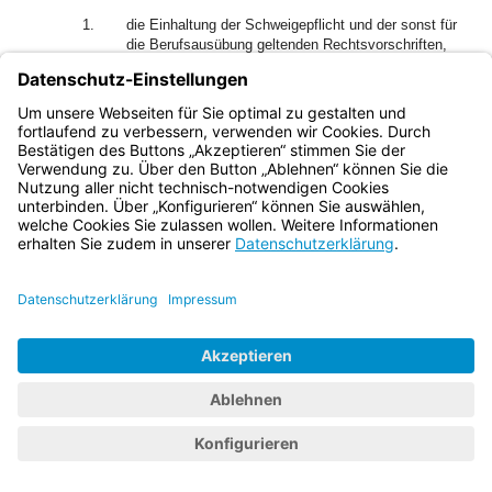
1.
die Einhaltung der Schweigepflicht und der sonst für
die Berufsausübung geltenden Rechtsvorschriften,
2.
die Ausstellung von Gutachten und Zeugnissen,
3.
die Praxisankündigung und Praxiseinrichtung,
4.
die Durchführung von Sprechstunden und
Hausbesuchen,
5.
die gemeinsame Ausübung der Berufstätigkeit,
6.
die Angemessenheit und Nachprüfbarkeit des
Honorars,
7.
das Ausmaß des Verbots oder der Beschränkung der
Werbung,
8.
die Verordnung und Empfehlung von Heil- und
Hilfsmitteln,
9.
das berufliche Verhalten gegenüber anderen
Berufsangehörigen und die Zusammenarbeit mit
Angehörigen anderer Berufe,
10.
die Beschäftigung von Vertretern, Assistenten und
sonstigen Mitarbeitern,
11.
die Ausbildung von Personal,