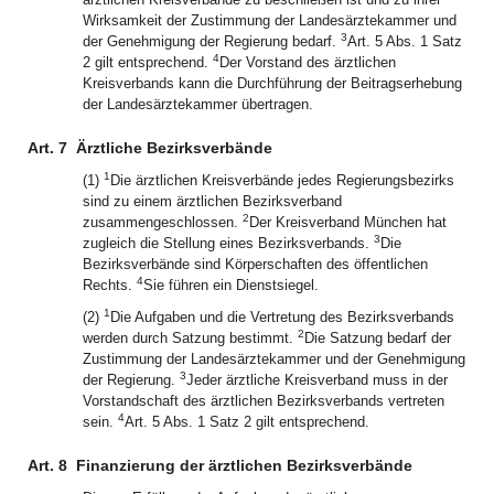
Wirksamkeit der Zustimmung der Landesärztekammer und
3
der Genehmigung der Regierung bedarf.
Art. 5 Abs. 1 Satz
4
2 gilt entsprechend.
Der Vorstand des ärztlichen
Kreisverbands kann die Durchführung der Beitragserhebung
der Landesärztekammer übertragen.
Art. 7
Ärztliche Bezirksverbände
1
(1)
Die ärztlichen Kreisverbände jedes Regierungsbezirks
sind zu einem ärztlichen Bezirksverband
2
zusammengeschlossen.
Der Kreisverband München hat
3
zugleich die Stellung eines Bezirksverbands.
Die
Bezirksverbände sind Körperschaften des öffentlichen
4
Rechts.
Sie führen ein Dienstsiegel.
1
(2)
Die Aufgaben und die Vertretung des Bezirksverbands
2
werden durch Satzung bestimmt.
Die Satzung bedarf der
Zustimmung der Landesärztekammer und der Genehmigung
3
der Regierung.
Jeder ärztliche Kreisverband muss in der
Vorstandschaft des ärztlichen Bezirksverbands vertreten
4
sein.
Art. 5 Abs. 1 Satz 2 gilt entsprechend.
Art. 8
Finanzierung der ärztlichen Bezirksverbände