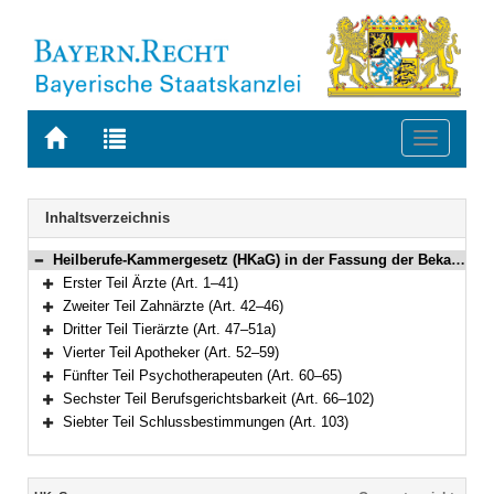
Zur
Zur
Toggle
Startseite
Trefferliste
navigati
von
der
BAYERN.RECHT
letzten
Navigation
Inhaltsverzeichnis
Suche
Heilberufe-Kammergesetz (HKaG) in der Fassung der Bekanntmachung vom 6. Februar 2002 (GVBl. S. 42, 43) BayRS 2122-3-G (Art. 1–103)
Bereich reduzieren
Erster Teil Ärzte (Art. 1–41)
Bereich erweitern
Zweiter Teil Zahnärzte (Art. 42–46)
Bereich erweitern
Dritter Teil Tierärzte (Art. 47–51a)
Bereich erweitern
Vierter Teil Apotheker (Art. 52–59)
Bereich erweitern
Fünfter Teil Psychotherapeuten (Art. 60–65)
Bereich erweitern
Sechster Teil Berufsgerichtsbarkeit (Art. 66–102)
Bereich erweitern
Siebter Teil Schlussbestimmungen (Art. 103)
Bereich erweitern
Inhalt