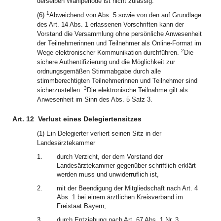
derselben Wahlperiode ist nicht zulässig.
1
(6)
Abweichend von Abs. 5 sowie von den auf Grundlage
des Art. 14 Abs. 1 erlassenen Vorschriften kann der
Vorstand die Versammlung ohne persönliche Anwesenheit
der Teilnehmerinnen und Teilnehmer als Online-Format im
2
Wege elektronischer Kommunikation durchführen.
Die
sichere Authentifizierung und die Möglichkeit zur
ordnungsgemäßen Stimmabgabe durch alle
stimmberechtigten Teilnehmerinnen und Teilnehmer sind
3
sicherzustellen.
Die elektronische Teilnahme gilt als
Anwesenheit im Sinn des Abs. 5 Satz 3.
Art. 12
Verlust eines Delegiertensitzes
(1) Ein Delegierter verliert seinen Sitz in der
Landesärztekammer
1.
durch Verzicht, der dem Vorstand der
Landesärztekammer gegenüber schriftlich erklärt
werden muss und unwiderruflich ist,
2.
mit der Beendigung der Mitgliedschaft nach Art. 4
Abs. 1 bei einem ärztlichen Kreisverband im
Freistaat Bayern,
3.
durch Entziehung nach Art. 67 Abs. 1 Nr. 3.