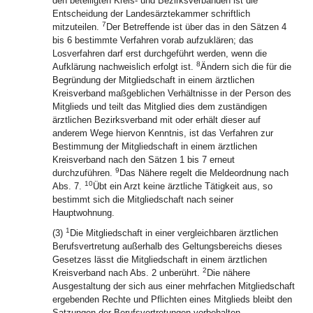
den beteiligten Kreis- und Bezirksverbänden ist die
Entscheidung der Landesärztekammer schriftlich
7
mitzuteilen.
Der Betreffende ist über das in den Sätzen 4
bis 6 bestimmte Verfahren vorab aufzuklären; das
Losverfahren darf erst durchgeführt werden, wenn die
8
Aufklärung nachweislich erfolgt ist.
Ändern sich die für die
Begründung der Mitgliedschaft in einem ärztlichen
Kreisverband maßgeblichen Verhältnisse in der Person des
Mitglieds und teilt das Mitglied dies dem zuständigen
ärztlichen Bezirksverband mit oder erhält dieser auf
anderem Wege hiervon Kenntnis, ist das Verfahren zur
Bestimmung der Mitgliedschaft in einem ärztlichen
Kreisverband nach den Sätzen 1 bis 7 erneut
9
durchzuführen.
Das Nähere regelt die Meldeordnung nach
10
Abs. 7.
Übt ein Arzt keine ärztliche Tätigkeit aus, so
bestimmt sich die Mitgliedschaft nach seiner
Hauptwohnung.
1
(3)
Die Mitgliedschaft in einer vergleichbaren ärztlichen
Berufsvertretung außerhalb des Geltungsbereichs dieses
Gesetzes lässt die Mitgliedschaft in einem ärztlichen
2
Kreisverband nach Abs. 2 unberührt.
Die nähere
Ausgestaltung der sich aus einer mehrfachen Mitgliedschaft
ergebenden Rechte und Pflichten eines Mitglieds bleibt den
Satzungen der Berufsvertretungen vorbehalten.