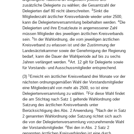
zusätzliche Delegierte zu wählen; die Gesamtzahl der
3
Delegierten darf 80 nicht überschreiten.
Sinkt die
Mitgliederzahl ärztlicher Kreisverbände wieder unter 2500,
4
kann die Delegiertenversammlung beibehalten werden.
Die
Delegierten und ihre Ersatzleute in angemessener Zahl
müssen Mitglieder des jeweiligen ärztlichen Kreisverbands
5
sein.
In der Wahlordnung, die vom jeweiligen ärztlichen
Kreisverband zu erlassen ist und der Zustimmung der
Landesärztekammer sowie der Genehmigung der Regierung
bedarf, kann die Dauer der Wahlperiode auf bis zu sechs
6
Jahren verlängert werden.
Art. 12 gilt für Delegierte sowie
für Vorstands- und Ausschussmitglieder entsprechend.
1
(3)
Erreicht ein ärztlicher Kreisverband drei Monate vor der
nächsten ordnungsgemäßen Wahl der Vorstandsmitglieder
eine Mitgliederzahl von mehr als 2500, so ist eine
2
Delegiertenversammlung zu wählen.
Für diese Wahl findet
die am Stichtag nach Satz 1 geltende Wahlordnung oder
Satzung des ärztlichen Kreisverbands unter
3
Berücksichtigung des Abs. 2 Anwendung.
Nach der in Satz
2 genannten Wahlordnung oder Satzung richtet sich auch
die von der Delegiertenversammlung vorzunehmende Wahl
4
der Vorstandsmitglieder.
Bei den in Abs. 2 Satz 2
genannten ärztlichen Kreisverbänden ist eine durch