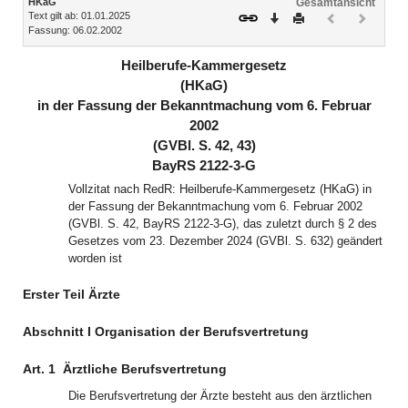
HKaG
Gesamtansicht
Text gilt ab: 01.01.2025
Download
Drucken
Vorheriges
Nächste
Fassung: 06.02.2002
Dokument
Dokume
(inaktiv)
(inaktiv)
Heilberufe-Kammergesetz
(HKaG)
in der Fassung der Bekanntmachung vom 6. Februar
2002
(GVBl. S. 42, 43)
BayRS 2122-3-G
Vollzitat nach RedR: Heilberufe-Kammergesetz (HKaG) in
der Fassung der Bekanntmachung vom 6. Februar 2002
(GVBl. S. 42, BayRS 2122-3-G), das zuletzt durch § 2 des
Gesetzes vom 23. Dezember 2024 (GVBl. S. 632) geändert
worden ist
Erster Teil Ärzte
Abschnitt I Organisation der Berufsvertretung
Art. 1
Ärztliche Berufsvertretung
Die Berufsvertretung der Ärzte besteht aus den ärztlichen