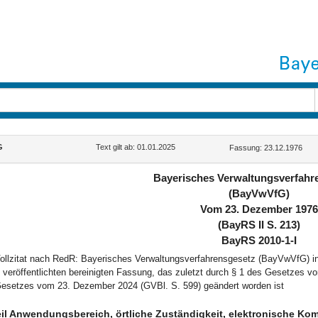
G
Text gilt ab: 01.01.2025
Fassung: 23.12.1976
Bayerisches Verwaltungsverfahr
(BayVwVfG)
Vom 23. Dezember 197
(BayRS II S. 213)
BayRS 2010-1-I
ollzitat nach RedR: Bayerisches Verwaltungsverfahrensgesetz (BayVwVfG) i
) veröffentlichten bereinigten Fassung, das zuletzt durch § 1 des Gesetzes 
esetzes vom 23. Dezember 2024 (GVBl. S. 599) geändert worden ist
eil Anwendungsbereich, örtliche Zuständigkeit, elektronische Ko