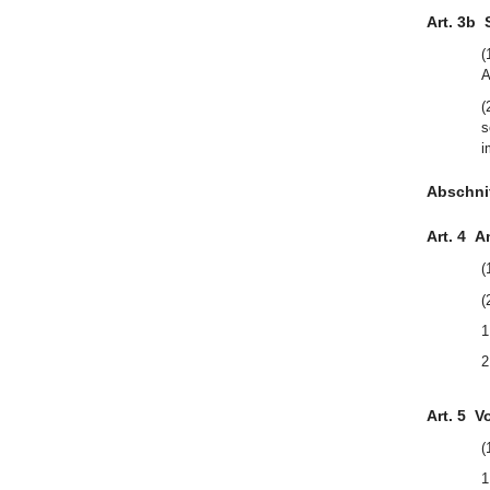
Art. 3b
(
A
(
s
i
Abschnit
Art. 4
Am
(
(
1
2
Art. 5
V
(
1