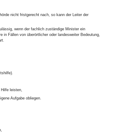
örde nicht fristgerecht nach, so kann der Leiter der
ulässig, wenn der fachlich zuständige Minister ein
 in Fällen von überörtlicher oder landesweiter Bedeutung,
rt.
shilfe).
ilfe leisten,
eigene Aufgabe obliegen.
n,