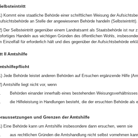
Selbsteintritt
1) Kommt eine staatliche Behörde einer schriftlichen Weisung der Aufsichtsbeh
ufsichtsbehörde an Stelle der angewiesenen Behörde handeln (Selbsteintritt).
2) Der Selbsteintritt gegenüber einem Landratsamt als Staatsbehörde ist nur z
ofortiges Handeln aus wichtigen Gründen des öffentlichen Wohls, insbesondere
m Einzelfall für erforderlich hält und dies gegenüber der Aufsichtsbehörde erklä
t II Amtshilfe
tshilfepflicht
1) Jede Behörde leistet anderen Behörden auf Ersuchen ergänzende Hilfe (Amt
2) Amtshilfe liegt nicht vor, wenn
.
Behörden einander innerhalb eines bestehenden Weisungsverhältnisses H
.
die Hilfeleistung in Handlungen besteht, die der ersuchten Behörde als 
oraussetzungen und Grenzen der Amtshilfe
1) Eine Behörde kann um Amtshilfe insbesondere dann ersuchen, wenn sie
.
aus rechtlichen Gründen die Amtshandlung nicht selbst vornehmen kan