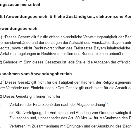
ungszusammenarbeit
t I Anwendungsbereich, örtliche Zuständigkeit, elektronische K
nwendungsbereich
1
1)
Dieses Gesetz gilt für die öffentlich-rechtliche Verwaltungstätigkeit der
emeindeverbände und der sonstigen der Aufsicht des Freistaates Bayern unte
echts, soweit nicht Rechtsvorschriften des Freistaates Bayern inhaltsgleic
Verfahrensregelungen in Rechtsvorschriften des Bundes bleiben unberührt.
2) Behörde im Sinn dieses Gesetzes ist jede Stelle, die Aufgaben der öffentl
usnahmen vom Anwendungsbereich
1
1)
Dieses Gesetz gilt nicht für die Tätigkeit der Kirchen, der Religionsgem
2
hrer Verbände und Einrichtungen.
Das Gesetz gilt auch nicht für die Anstalt 
2) Dieses Gesetz gilt ferner nicht für
1)
.
Verfahren der Finanzbehörden nach der Abgabenordnung
,
.
die Strafverfolgung, die Verfolgung und Ahndung von Ordnungswidrigkeite
Zivilsachen und, unbeschadet des Art. 80 Abs. 4, für Maßnahmen des Ri
.
Verfahren im Zusammenhang mit Ehrungen und der Ausübung des Begn