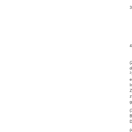
3
4
(
d
2
e
I
Z
z
g
(
B
D
(