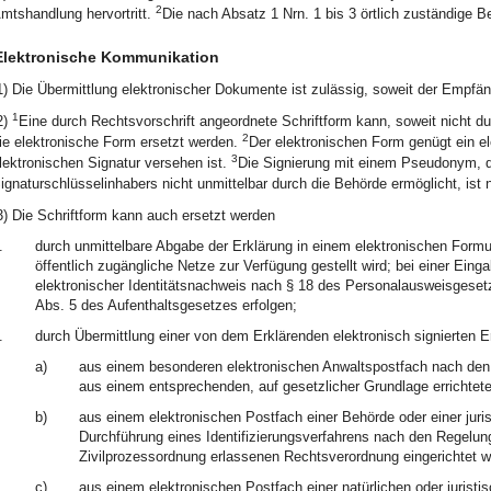
2
mtshandlung hervortritt.
Die nach Absatz 1 Nrn. 1 bis 3 örtlich zuständige Be
Elektronische Kommunikation
1) Die Übermittlung elektronischer Dokumente ist zulässig, soweit der Empfäng
1
2)
Eine durch Rechtsvorschrift angeordnete Schriftform kann, soweit nicht d
2
ie elektronische Form ersetzt werden.
Der elektronischen Form genügt ein el
3
lektronischen Signatur versehen ist.
Die Signierung mit einem Pseudonym, da
ignaturschlüsselinhabers nicht unmittelbar durch die Behörde ermöglicht, ist n
3) Die Schriftform kann auch ersetzt werden
.
durch unmittelbare Abgabe der Erklärung in einem elektronischen Formu
öffentlich zugängliche Netze zur Verfügung gestellt wird; bei einer Ein
elektronischer Identitätsnachweis nach § 18 des Personalausweisgeset
Abs. 5 des Aufenthaltsgesetzes erfolgen;
.
durch Übermittlung einer von dem Erklärenden elektronisch signierten E
a)
aus einem besonderen elektronischen Anwaltspostfach nach den
aus einem entsprechenden, auf gesetzlicher Grundlage errichtet
b)
aus einem elektronischen Postfach einer Behörde oder einer juri
Durchführung eines Identifizierungsverfahrens nach den Regelun
Zivilprozessordnung erlassenen Rechtsverordnung eingerichtet w
c)
aus einem elektronischen Postfach einer natürlichen oder juristi