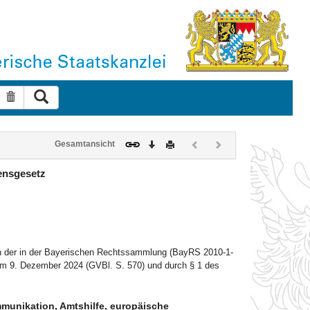
Suche ausführen
Suche zurücksetzen
Download
Drucken
Vorheriges
Nächstes
Gesamtansicht
Dokument
Dokument
(inaktiv)
(inaktiv)
ensgesetz
6
n der in der Bayerischen Rechtssammlung (BayRS 2010-1-
vom 9. Dezember 2024 (GVBl. S. 570) und durch § 1 des
mmunikation, Amtshilfe, europäische