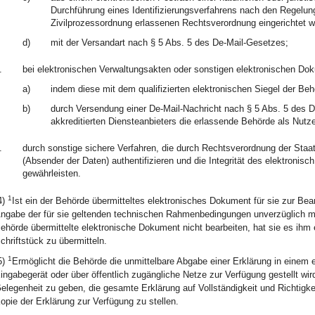
Durchführung eines Identifizierungsverfahrens nach den Regelun
Zivilprozessordnung erlassenen Rechtsverordnung eingerichtet w
d)
mit der Versandart nach § 5 Abs. 5 des De-Mail-Gesetzes;
.
bei elektronischen Verwaltungsakten oder sonstigen elektronischen Do
a)
indem diese mit dem qualifizierten elektronischen Siegel der Be
b)
durch Versendung einer De-Mail-Nachricht nach § 5 Abs. 5 des D
akkreditierten Diensteanbieters die erlassende Behörde als Nutz
.
durch sonstige sichere Verfahren, die durch Rechtsverordnung der Staat
(Absender der Daten) authentifizieren und die Integrität des elektronisch
gewährleisten.
1
4)
Ist ein der Behörde übermitteltes elektronisches Dokument für sie zur Bear
ngabe der für sie geltenden technischen Rahmenbedingungen unverzüglich m
ehörde übermittelte elektronische Dokument nicht bearbeiten, hat sie es ihm 
chriftstück zu übermitteln.
1
5)
Ermöglicht die Behörde die unmittelbare Abgabe einer Erklärung in einem 
ingabegerät oder über öffentlich zugängliche Netze zur Verfügung gestellt wi
elegenheit zu geben, die gesamte Erklärung auf Vollständigkeit und Richtigke
opie der Erklärung zur Verfügung zu stellen.