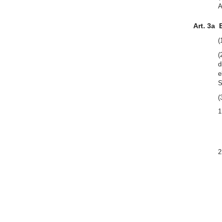
A
Art. 3a
(
(
d
e
S
(
1
2