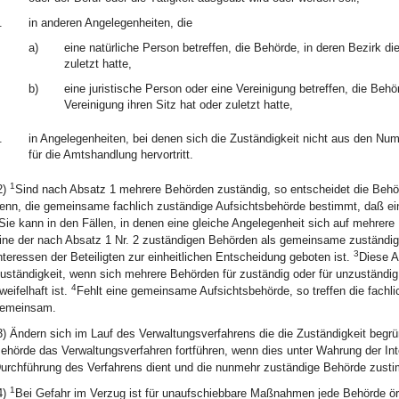
.
in anderen Angelegenheiten, die
a)
eine natürliche Person betreffen, die Behörde, in deren Bezirk di
zuletzt hatte,
b)
eine juristische Person oder eine Vereinigung betreffen, die Behör
Vereinigung ihren Sitz hat oder zuletzt hatte,
.
in Angelegenheiten, bei denen sich die Zuständigkeit nicht aus den Numm
für die Amtshandlung hervortritt.
1
2)
Sind nach Absatz 1 mehrere Behörden zuständig, so entscheidet die Behörd
enn, die gemeinsame fachlich zuständige Aufsichtsbehörde bestimmt, daß ein
Sie kann in den Fällen, in denen eine gleiche Angelegenheit sich auf mehrere
ine der nach Absatz 1 Nr. 2 zuständigen Behörden als gemeinsame zuständi
3
nteressen der Beteiligten zur einheitlichen Entscheidung geboten ist.
Diese A
uständigkeit, wenn sich mehrere Behörden für zuständig oder für unzuständi
4
weifelhaft ist.
Fehlt eine gemeinsame Aufsichtsbehörde, so treffen die fachl
emeinsam.
3) Ändern sich im Lauf des Verwaltungsverfahrens die die Zuständigkeit beg
ehörde das Verwaltungsverfahren fortführen, wenn dies unter Wahrung der In
urchführung des Verfahrens dient und die nunmehr zuständige Behörde zusti
1
4)
Bei Gefahr im Verzug ist für unaufschiebbare Maßnahmen jede Behörde örtli