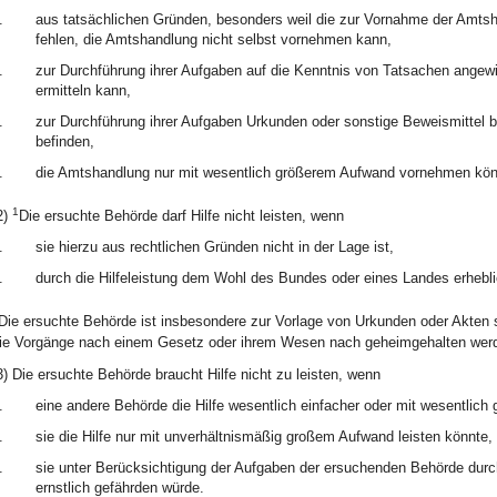
.
aus tatsächlichen Gründen, besonders weil die zur Vornahme der Amtsha
fehlen, die Amtshandlung nicht selbst vornehmen kann,
.
zur Durchführung ihrer Aufgaben auf die Kenntnis von Tatsachen angewies
ermitteln kann,
.
zur Durchführung ihrer Aufgaben Urkunden oder sonstige Beweismittel be
befinden,
.
die Amtshandlung nur mit wesentlich größerem Aufwand vornehmen könn
1
2)
Die ersuchte Behörde darf Hilfe nicht leisten, wenn
.
sie hierzu aus rechtlichen Gründen nicht in der Lage ist,
.
durch die Hilfeleistung dem Wohl des Bundes oder eines Landes erhebli
Die ersuchte Behörde ist insbesondere zur Vorlage von Urkunden oder Akten s
ie Vorgänge nach einem Gesetz oder ihrem Wesen nach geheimgehalten wer
3) Die ersuchte Behörde braucht Hilfe nicht zu leisten, wenn
.
eine andere Behörde die Hilfe wesentlich einfacher oder mit wesentlich
.
sie die Hilfe nur mit unverhältnismäßig großem Aufwand leisten könnte,
.
sie unter Berücksichtigung der Aufgaben der ersuchenden Behörde durch 
ernstlich gefährden würde.