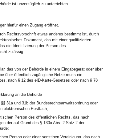
hörde ist unverzüglich zu unterrichten.
er hierfür einen Zugang eröffnet.
urch Rechtsvorschrift etwas anderes bestimmt ist, durch
ektronisches Dokument, das mit einer qualifizierten
s die Identifizierung der Person des
icht zulässig.
lar, das von der Behörde in einem Eingabegerät oder über
gabe über öffentlich zugängliche Netze muss ein
zes, nach § 12 des eID-Karte-Gesetzes oder nach § 78
rklärung an die Behörde
 §§ 31a und 31b der Bundesrechtsanwaltsordnung oder
en elektronischen Postfach;
stischen Person des öffentlichen Rechts, das nach
gen der auf Grund des § 130a Abs. 2 Satz 2 der
urde;
schen Person oder einer sonstigen Vereinigung, das nach