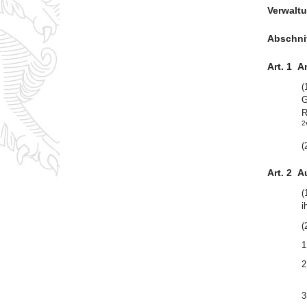
Verwalt
Abschnit
Art. 1
A
(
G
R
2
(
Art. 2
A
(
i
(
1
2
3