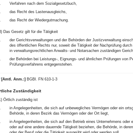
.
Verfahren nach dem Sozialgesetzbuch,
.
das Recht des Lastenausgleichs,
.
das Recht der Wiedergutmachung.
3) Das Gesetz gilt für die Tätigkeit
.
der Gerichtsverwaltungen und der Behörden der Justizverwaltung einschl
des öffentlichen Rechts nur, soweit die Tätigkeit der Nachprüfung durch
in verwaltungsrechtlichen Anwalts- und Notarsachen zuständigen Gericht
.
der Behörden bei Leistungs-, Eignungs- und ähnlichen Prüfungen von Pe
Prüfungsverfahrens entgegenstehen.
)
[Amtl. Anm.:]
BGBl. FN 610-1-3
tliche Zuständigkeit
1) Örtlich zuständig ist
.
in Angelegenheiten, die sich auf unbewegliches Vermögen oder ein orts
Behörde, in deren Bezirk das Vermögen oder der Ort liegt,
.
in Angelegenheiten, die sich auf den Betrieb eines Unternehmens oder e
oder auf eine andere dauernde Tätigkeit beziehen, die Behörde, in dere
oder der Beruf oder die Tätigkeit ausgeübt wird oder werden soll,