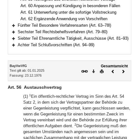
Art. 60 Anpassung und Kündigung in besonderen Fällen
Art. 61 Unterwerfung unter die sofortige Vollstreckung
Art. 62 Ergänzende Anwendung von Vorschriften
Fünfter Teil Besondere Verfahrensarten (Art. 63–78l)
Bereich erweitern
Sechster Teil Rechtsbehelfsverfahren (Art. 79–80)
Bereich erweitern
Siebter Teil Ehrenamtliche Tätigkeit, Ausschüsse (Art. 81–93)
Bereich erweitern
Achter Teil Schlußvorschriften (Art. 94–99)
Bereich erweitern
Inhalt
BayVwVfG
Gesamtansicht
Text gilt ab: 01.01.2025
Download
Drucken
Vorheriges
Nächste
Fassung: 23.12.1976
Dokument
Dokume
Art. 56
Austauschvertrag
1
(1)
Ein öffentlich-rechtlicher Vertrag im Sinn des Art. 54
Satz 2, in dem sich der Vertragspartner der Behörde zu
einer Gegenleistung verpflichtet, kann geschlossen werden,
wenn die Gegenleistung für einen bestimmten Zweck im
Vertrag vereinbart wird und der Behörde zur Erfüllung ihrer
2
öffentlichen Aufgaben dient.
Die Gegenleistung muß den
gesamten Umständen nach angemessen sein und im
sachlichen Zusammenhang mit der vertraglichen Leistung