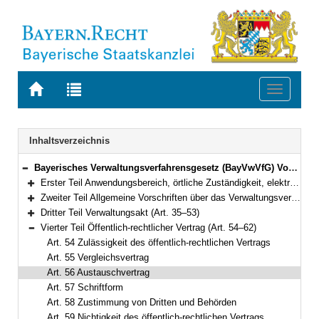
Zur
Zur
Toggle
Startseite
Trefferliste
navigati
von
der
BAYERN.RECHT
letzten
Navigation
Inhaltsverzeichnis
Suche
Bayerisches Verwaltungsverfahrensgesetz (BayVwVfG) Vom 23. Dezember 1976 (BayRS II S. 213) BayRS 2010-1-I (Art. 1–99)
Bereich reduzieren
Erster Teil Anwendungsbereich, örtliche Zuständigkeit, elektronische Kommunikation, Amtshilfe, europäische Verwaltungszusammenarbeit (Art. 1–8e)
Bereich erweitern
Zweiter Teil Allgemeine Vorschriften über das Verwaltungsverfahren (Art. 9–34)
Bereich erweitern
Dritter Teil Verwaltungsakt (Art. 35–53)
Bereich erweitern
Vierter Teil Öffentlich-rechtlicher Vertrag (Art. 54–62)
Bereich reduzieren
Art. 54 Zulässigkeit des öffentlich-rechtlichen Vertrags
Art. 55 Vergleichsvertrag
Art. 56 Austauschvertrag
Art. 57 Schriftform
Art. 58 Zustimmung von Dritten und Behörden
Art. 59 Nichtigkeit des öffentlich-rechtlichen Vertrags