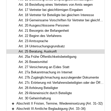
Art. 16 Bestellung eines Vertreters von Amts wegen
Art. 17 Vertreter bei gleichförmigen Eingaben
Art. 18 Vertreter für Beteiligte bei gleichem Interesse
Art. 19 Gemeinsame Vorschriften für Vertreter bei gleichförmigen Eingaben und bei gleichem Interesse
Art. 20 Ausgeschlossene Personen
Art. 21 Besorgnis der Befangenheit
Art. 22 Beginn des Verfahrens
Art. 23 Amtssprache
Art. 24 Untersuchungsgrundsatz
Art. 25 Beratung, Auskunft
Art. 25a Frühe Öffentlichkeitsbeteiligung
Art. 26 Beweismittel
Art. 27 Versicherung an Eides Statt
Art. 27a Bekanntmachung im Internet
Art. 27b Zugänglichmachung auszulegender Dokumente
Art. 27c Erörterung mit Verfahrensbeteiligten oder der Öffentlichkeit
Art. 28 Anhörung Beteiligter
Art. 29 Akteneinsicht durch Beteiligte
Art. 30 Geheimhaltung
Abschnitt II Fristen, Termine, Wiedereinsetzung (Art. 31–32)
Bereich erweitern
Abschnitt III Amtliche Beglaubigung (Art. 33–34)