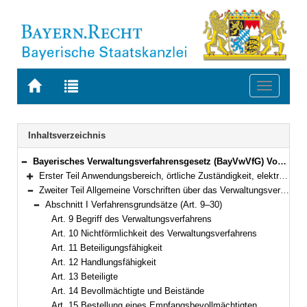
Zur
Zur
Toggle
Startseite
Trefferliste
navigati
von
der
BAYERN.RECHT
letzten
Navigation
Inhaltsverzeichnis
Suche
Bayerisches Verwaltungsverfahrensgesetz (BayVwVfG) Vom 23. Dezember 1976 (BayRS II S. 213) BayRS 2010-1-I (Art. 1–99)
Bereich reduzieren
Erster Teil Anwendungsbereich, örtliche Zuständigkeit, elektronische Kommunikation, Amtshilfe, europäische Verwaltungszusammenarbeit (Art. 1–8e)
Bereich erweitern
Zweiter Teil Allgemeine Vorschriften über das Verwaltungsverfahren (Art. 9–34)
Bereich reduzieren
Abschnitt I Verfahrensgrundsätze (Art. 9–30)
Bereich reduzieren
Art. 9 Begriff des Verwaltungsverfahrens
Art. 10 Nichtförmlichkeit des Verwaltungsverfahrens
Art. 11 Beteiligungsfähigkeit
Art. 12 Handlungsfähigkeit
Art. 13 Beteiligte
Art. 14 Bevollmächtigte und Beistände
Art. 15 Bestellung eines Empfangsbevollmächtigten