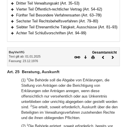
Bereich erweitern
Dritter Teil Verwaltungsakt (Art. 35–53)
Bereich erweitern
Vierter Teil Öffentlich-rechtlicher Vertrag (Art. 54–62)
Bereich erweitern
Fünfter Teil Besondere Verfahrensarten (Art. 63–78l)
Bereich erweitern
Sechster Teil Rechtsbehelfsverfahren (Art. 79–80)
Bereich erweitern
Siebter Teil Ehrenamtliche Tätigkeit, Ausschüsse (Art. 81–93)
Bereich erweitern
Achter Teil Schlußvorschriften (Art. 94–99)
Bereich erweitern
Inhalt
BayVwVfG
Gesamtansicht
Text gilt ab: 01.01.2025
Download
Drucken
Vorheriges
Nächste
Fassung: 23.12.1976
Dokument
Dokume
Art. 25
Beratung, Auskunft
1
(1)
Die Behörde soll die Abgabe von Erklärungen, die
Stellung von Anträgen oder die Berichtigung von
Erklärungen oder Anträgen anregen, wenn diese
offensichtlich nur versehentlich oder aus Unkenntnis
unterblieben oder unrichtig abgegeben oder gestellt worden
2
sind.
Sie erteilt, soweit erforderlich, Auskunft über die den
Beteiligten im Verwaltungsverfahren zustehenden Rechte
und die ihnen obliegenden Pflichten.
1
(2)
Die Behörde erörtert, soweit erforderlich, bereits vor