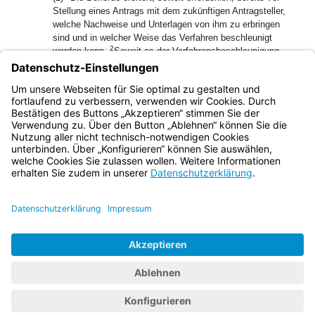
Stellung eines Antrags mit dem zukünftigen Antragsteller,
welche Nachweise und Unterlagen von ihm zu erbringen
sind und in welcher Weise das Verfahren beschleunigt
2
werden kann.
Soweit es der Verfahrensbeschleunigung
dient, soll sie dem Antragsteller nach Eingang des Antrags
unverzüglich Auskunft über die voraussichtliche
Verfahrensdauer und die Vollständigkeit der
Antragsunterlagen geben.
Bayern.de
BayernPortal
Datenschutz
Impressum
Barrierefreiheit
Hilfe
Kontakt
Kontrastwechsel
Schriftgröße