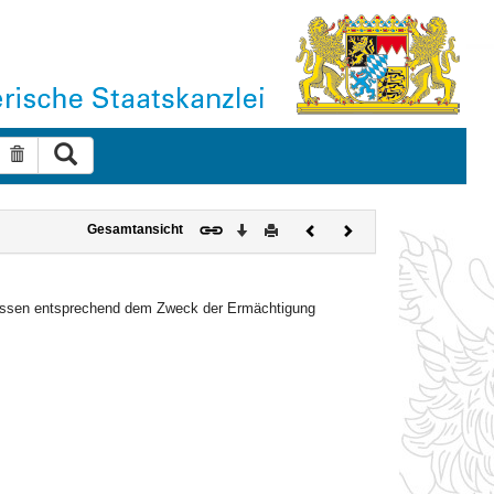
Suche ausführen
Suche zurücksetzen
Download
Drucken
Vorheriges
Nächstes
Gesamtansicht
Dokument
Dokument
rmessen entsprechend dem Zweck der Ermächtigung