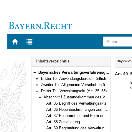
Zur
Zur
Startseite
Trefferliste
von
der
Navigation
BAYERN.RECHT
letzten
Inhalt
Inhaltsverzeichnis
BayVwVf
Suche
Bayerisches Verwaltungsverfahrensgesetz (BayVwVfG) Vom 23. Dezember 1976 (BayRS II S. 213) BayRS 2010-1-I (Art. 1–99)
Art. 40
Bereich reduzieren
Erster Teil Anwendungsbereich, örtliche Zuständigkeit, elektronische Kommunikation, Amtshilfe, europäische Verwaltungszusammenarbeit (Art. 1–8e)
Bereich erweitern
I
Zweiter Teil Allgemeine Vorschriften über das Verwaltungsverfahren (Art. 9–34)
a
Bereich erweitern
Dritter Teil Verwaltungsakt (Art. 35–53)
Bereich reduzieren
Abschnitt I Zustandekommen des Verwaltungsakts (Art. 35–42a)
Bereich reduzieren
Art. 35 Begriff des Verwaltungsakts
Art. 36 Nebenbestimmungen zum Verwaltungsakt
Art. 37 Bestimmtheit und Form des Verwaltungsakts
Art. 38 Zusicherung
Art. 39 Begründung des Verwaltungsakts