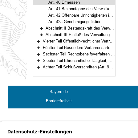
Art. 40 Ermessen
Art. 41 Bekanntgabe des Verwaltungsakts
Art. 42 Offenbare Unrichtigkeiten im Verwaltungsakt
Art. 42a Genehmigungsfiktion
Abschnitt II Bestandskraft des Verwaltungsakts (Art. 43–52)
Bereich erweitern
Abschnitt III Einfluß des Verwaltungsakts auf Verjährung und Erlöschen (Art. 53)
Bereich erweitern
Vierter Teil Öffentlich-rechtlicher Vertrag (Art. 54–62)
Bereich erweitern
Fünfter Teil Besondere Verfahrensarten (Art. 63–78l)
Bereich erweitern
Sechster Teil Rechtsbehelfsverfahren (Art. 79–80)
Bereich erweitern
Siebter Teil Ehrenamtliche Tätigkeit, Ausschüsse (Art. 81–93)
Bereich erweitern
Achter Teil Schlußvorschriften (Art. 94–99)
Bereich erweitern
Bayern.de
Barrierefreiheit