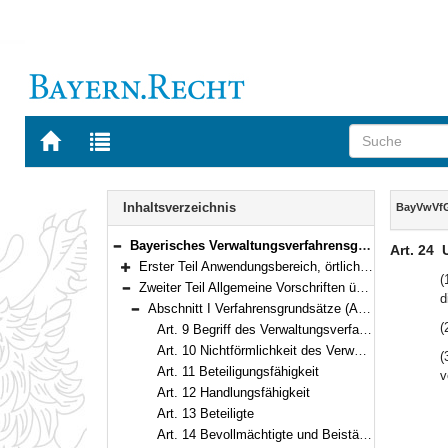
Zur
Zur
Startseite
Trefferliste
von
der
Navigation
BAYERN.RECHT
letzten
Inhalt
Inhaltsverzeichnis
BayVwVf
Suche
Bayerisches Verwaltungsverfahrensgesetz (BayVwVfG) Vom 23. Dezember 1976 (BayRS II S. 213) BayRS 2010-1-I (Art. 1–99)
Art. 24
Bereich reduzieren
Erster Teil Anwendungsbereich, örtliche Zuständigkeit, elektronische Kommunikation, Amtshilfe, europäische Verwaltungszusammenarbeit (Art. 1–8e)
Bereich erweitern
(
Zweiter Teil Allgemeine Vorschriften über das Verwaltungsverfahren (Art. 9–34)
d
Bereich reduzieren
Abschnitt I Verfahrensgrundsätze (Art. 9–30)
Bereich reduzieren
(
Art. 9 Begriff des Verwaltungsverfahrens
Art. 10 Nichtförmlichkeit des Verwaltungsverfahrens
(
Art. 11 Beteiligungsfähigkeit
v
Art. 12 Handlungsfähigkeit
Art. 13 Beteiligte
Art. 14 Bevollmächtigte und Beistände