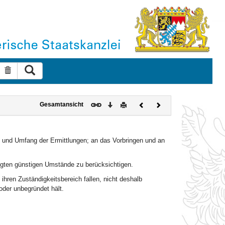
Suche ausführen
Suche zurücksetzen
Download
Drucken
Vorheriges
Nächstes
Gesamtansicht
Dokument
Dokument
 und Umfang der Ermittlungen; an das Vorbringen und an
iligten günstigen Umstände zu berücksichtigen.
ihren Zuständigkeitsbereich fallen, nicht deshalb
oder unbegründet hält.