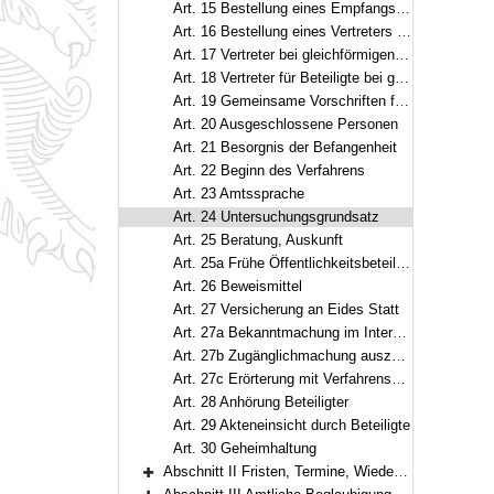
Art. 15 Bestellung eines Empfangsbevollmächtigten
Art. 16 Bestellung eines Vertreters von Amts wegen
Art. 17 Vertreter bei gleichförmigen Eingaben
Art. 18 Vertreter für Beteiligte bei gleichem Interesse
Art. 19 Gemeinsame Vorschriften für Vertreter bei gleichförmigen Eingaben und bei gleichem Interesse
Art. 20 Ausgeschlossene Personen
Art. 21 Besorgnis der Befangenheit
Art. 22 Beginn des Verfahrens
Art. 23 Amtssprache
Art. 24 Untersuchungsgrundsatz
Art. 25 Beratung, Auskunft
Art. 25a Frühe Öffentlichkeitsbeteiligung
Art. 26 Beweismittel
Art. 27 Versicherung an Eides Statt
Art. 27a Bekanntmachung im Internet
Art. 27b Zugänglichmachung auszulegender Dokumente
Art. 27c Erörterung mit Verfahrensbeteiligten oder der Öffentlichkeit
Art. 28 Anhörung Beteiligter
Art. 29 Akteneinsicht durch Beteiligte
Art. 30 Geheimhaltung
Abschnitt II Fristen, Termine, Wiedereinsetzung (Art. 31–32)
Bereich erweitern