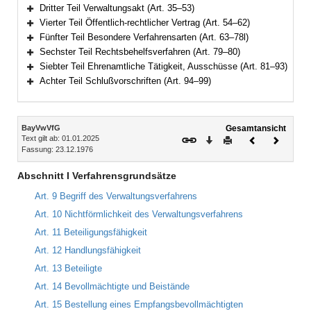
Bereich erweitern
Dritter Teil Verwaltungsakt (Art. 35–53)
Bereich erweitern
Vierter Teil Öffentlich-rechtlicher Vertrag (Art. 54–62)
Bereich erweitern
Fünfter Teil Besondere Verfahrensarten (Art. 63–78l)
Bereich erweitern
Sechster Teil Rechtsbehelfsverfahren (Art. 79–80)
Bereich erweitern
Siebter Teil Ehrenamtliche Tätigkeit, Ausschüsse (Art. 81–93)
Bereich erweitern
Achter Teil Schlußvorschriften (Art. 94–99)
Bereich erweitern
Inhalt
BayVwVfG
Gesamtansicht
Text gilt ab: 01.01.2025
Download
Drucken
Vorheriges
Nächste
Fassung: 23.12.1976
Dokument
Dokume
Abschnitt I Verfahrensgrundsätze
Art. 9 Begriff des Verwaltungsverfahrens
Art. 10 Nichtförmlichkeit des Verwaltungsverfahrens
Art. 11 Beteiligungsfähigkeit
Art. 12 Handlungsfähigkeit
Art. 13 Beteiligte
Art. 14 Bevollmächtigte und Beistände
Art. 15 Bestellung eines Empfangsbevollmächtigten