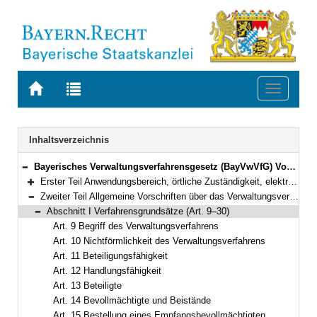
Zur
Zur
Toggle
Startseite
Trefferliste
navigati
von
der
BAYERN.RECHT
letzten
Navigation
Inhaltsverzeichnis
Suche
Bayerisches Verwaltungsverfahrensgesetz (BayVwVfG) Vom 23. Dezember 1976 (BayRS II S. 213) BayRS 2010-1-I (Art. 1–99)
Bereich reduzieren
Erster Teil Anwendungsbereich, örtliche Zuständigkeit, elektronische Kommunikation, Amtshilfe, europäische Verwaltungszusammenarbeit (Art. 1–8e)
Bereich erweitern
Zweiter Teil Allgemeine Vorschriften über das Verwaltungsverfahren (Art. 9–34)
Bereich reduzieren
Abschnitt I Verfahrensgrundsätze (Art. 9–30)
Bereich reduzieren
Art. 9 Begriff des Verwaltungsverfahrens
Art. 10 Nichtförmlichkeit des Verwaltungsverfahrens
Art. 11 Beteiligungsfähigkeit
Art. 12 Handlungsfähigkeit
Art. 13 Beteiligte
Art. 14 Bevollmächtigte und Beistände
Art. 15 Bestellung eines Empfangsbevollmächtigten