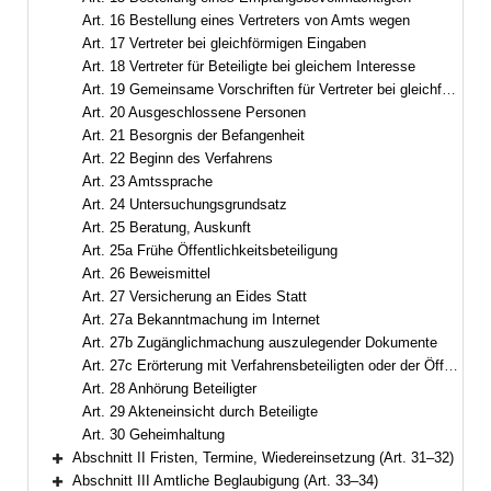
Art. 16 Bestellung eines Vertreters von Amts wegen
Art. 17 Vertreter bei gleichförmigen Eingaben
Art. 18 Vertreter für Beteiligte bei gleichem Interesse
Art. 19 Gemeinsame Vorschriften für Vertreter bei gleichförmigen Eingaben und bei gleichem Interesse
Art. 20 Ausgeschlossene Personen
Art. 21 Besorgnis der Befangenheit
Art. 22 Beginn des Verfahrens
Art. 23 Amtssprache
Art. 24 Untersuchungsgrundsatz
Art. 25 Beratung, Auskunft
Art. 25a Frühe Öffentlichkeitsbeteiligung
Art. 26 Beweismittel
Art. 27 Versicherung an Eides Statt
Art. 27a Bekanntmachung im Internet
Art. 27b Zugänglichmachung auszulegender Dokumente
Art. 27c Erörterung mit Verfahrensbeteiligten oder der Öffentlichkeit
Art. 28 Anhörung Beteiligter
Art. 29 Akteneinsicht durch Beteiligte
Art. 30 Geheimhaltung
Abschnitt II Fristen, Termine, Wiedereinsetzung (Art. 31–32)
Bereich erweitern
Abschnitt III Amtliche Beglaubigung (Art. 33–34)