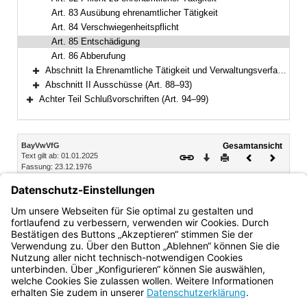
Art. 83 Ausübung ehrenamtlicher Tätigkeit
Art. 84 Verschwiegenheitspflicht
Art. 85 Entschädigung
Art. 86 Abberufung
Abschnitt Ia Ehrenamtliche Tätigkeit und Verwaltungsverfahren (Art. 87)
Bereich erweitern
Abschnitt II Ausschüsse (Art. 88–93)
Bereich erweitern
Achter Teil Schlußvorschriften (Art. 94–99)
Bereich erweitern
Inhalt
BayVwVfG
Gesamtansicht
Text gilt ab: 01.01.2025
Download
Drucken
Vorheriges
Nächste
Fassung: 23.12.1976
Dokument
Dokume
Art. 85
Entschädigung
Der ehrenamtlich Tätige hat Anspruch auf Ersatz seiner
notwendigen Auslagen und seines Verdienstausfalls.
Bayern.de
BayernPortal