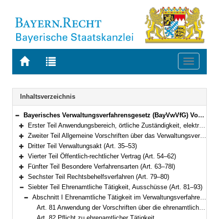
Zur
Zur
Toggle
Startseite
Trefferliste
navigati
von
der
BAYERN.RECHT
letzten
Navigation
Inhaltsverzeichnis
Suche
Bayerisches Verwaltungsverfahrensgesetz (BayVwVfG) Vom 23. Dezember 1976 (BayRS II S. 213) BayRS 2010-1-I (Art. 1–99)
Bereich reduzieren
Erster Teil Anwendungsbereich, örtliche Zuständigkeit, elektronische Kommunikation, Amtshilfe, europäische Verwaltungszusammenarbeit (Art. 1–8e)
Bereich erweitern
Zweiter Teil Allgemeine Vorschriften über das Verwaltungsverfahren (Art. 9–34)
Bereich erweitern
Dritter Teil Verwaltungsakt (Art. 35–53)
Bereich erweitern
Vierter Teil Öffentlich-rechtlicher Vertrag (Art. 54–62)
Bereich erweitern
Fünfter Teil Besondere Verfahrensarten (Art. 63–78l)
Bereich erweitern
Sechster Teil Rechtsbehelfsverfahren (Art. 79–80)
Bereich erweitern
Siebter Teil Ehrenamtliche Tätigkeit, Ausschüsse (Art. 81–93)
Bereich reduzieren
Abschnitt I Ehrenamtliche Tätigkeit im Verwaltungsverfahren (Art. 81–86)
Bereich reduzieren
Art. 81 Anwendung der Vorschriften über die ehrenamtliche Tätigkeit im Verwaltungsverfahren
Art. 82 Pflicht zu ehrenamtlicher Tätigkeit