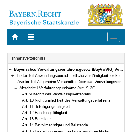
Zur
Zur
Toggle
Startseite
Trefferliste
navigati
von
der
BAYERN.RECHT
letzten
Navigation
Inhaltsverzeichnis
Suche
Bayerisches Verwaltungsverfahrensgesetz (BayVwVfG) Vom 23. Dezember 1976 (BayRS II S. 213) BayRS 2010-1-I (Art. 1–99)
Bereich reduzieren
Erster Teil Anwendungsbereich, örtliche Zuständigkeit, elektronische Kommunikation, Amtshilfe, europäische Verwaltungszusammenarbeit (Art. 1–8e)
Bereich erweitern
Zweiter Teil Allgemeine Vorschriften über das Verwaltungsverfahren (Art. 9–34)
Bereich reduzieren
Abschnitt I Verfahrensgrundsätze (Art. 9–30)
Bereich reduzieren
Art. 9 Begriff des Verwaltungsverfahrens
Art. 10 Nichtförmlichkeit des Verwaltungsverfahrens
Art. 11 Beteiligungsfähigkeit
Art. 12 Handlungsfähigkeit
Art. 13 Beteiligte
Art. 14 Bevollmächtigte und Beistände
Art. 15 Bestellung eines Empfangsbevollmächtigten