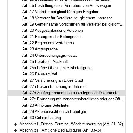
Art. 16 Bestellung eines Vertreters von Amts wegen
Art. 17 Vertreter bei gleichförmigen Eingaben
Art. 18 Vertreter für Beteiligte bei gleichem Interesse
Art. 19 Gemeinsame Vorschriften für Vertreter bei gleichförmigen Eingaben und bei gleichem Interesse
Art. 20 Ausgeschlossene Personen
Art. 21 Besorgnis der Befangenheit
Art. 22 Beginn des Verfahrens
Art. 23 Amtssprache
Art. 24 Untersuchungsgrundsatz
Art. 25 Beratung, Auskunft
Art. 25a Frühe Öffentlichkeitsbeteiligung
Art. 26 Beweismittel
Art. 27 Versicherung an Eides Statt
Art. 27a Bekanntmachung im Internet
Art. 27b Zugänglichmachung auszulegender Dokumente
Art. 27c Erörterung mit Verfahrensbeteiligten oder der Öffentlichkeit
Art. 28 Anhörung Beteiligter
Art. 29 Akteneinsicht durch Beteiligte
Art. 30 Geheimhaltung
Abschnitt II Fristen, Termine, Wiedereinsetzung (Art. 31–32)
Bereich erweitern
Abschnitt III Amtliche Beglaubigung (Art. 33–34)