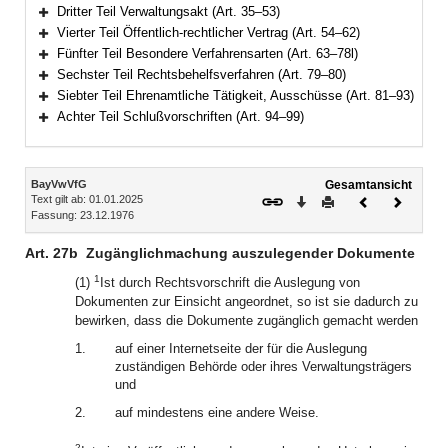
Bereich erweitern
Dritter Teil Verwaltungsakt (Art. 35–53)
Bereich erweitern
Vierter Teil Öffentlich-rechtlicher Vertrag (Art. 54–62)
Bereich erweitern
Fünfter Teil Besondere Verfahrensarten (Art. 63–78l)
Bereich erweitern
Sechster Teil Rechtsbehelfsverfahren (Art. 79–80)
Bereich erweitern
Siebter Teil Ehrenamtliche Tätigkeit, Ausschüsse (Art. 81–93)
Bereich erweitern
Achter Teil Schlußvorschriften (Art. 94–99)
Bereich erweitern
Inhalt
BayVwVfG
Gesamtansicht
Text gilt ab: 01.01.2025
Download
Drucken
Vorheriges
Nächste
Fassung: 23.12.1976
Dokument
Dokume
Art. 27b
Zugänglichmachung auszulegender Dokumente
1
(1)
Ist durch Rechtsvorschrift die Auslegung von
Dokumenten zur Einsicht angeordnet, so ist sie dadurch zu
bewirken, dass die Dokumente zugänglich gemacht werden
1.
auf einer Internetseite der für die Auslegung
zuständigen Behörde oder ihres Verwaltungsträgers
und
2.
auf mindestens eine andere Weise.
2