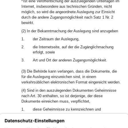
Ist eine Veröffentlichung der auszulegenden Unterlagen im
Internet, insbesondere aus technischen Gründen, nicht
möglich, so wird die angeordnete Auslegung zur Einsicht
durch die andere Zugangsmöglichkeit nach Satz 1 Nr. 2
bewirkt.
(2) In der Bekanntmachung der Auslegung sind anzugeben
1.
der Zeitraum der Auslegung,
2.
die Internetseite, auf der die Zugänglichmachung
erfolgt, sowie
3.
Art und Ort der anderen Zugangsmöglichkeit.
(3) Die Behörde kann verlangen, dass die Dokumente, die
für die Auslegung einzureichen sind, in einem
verkehrsüblichen elektronischen Format eingereicht werden.
(4) Sind in den auszulegenden Dokumenten Geheimnisse
nach Art. 30 enthalten, so ist derjenige, der diese
Dokumente einreichen muss, verpflichtet,
1.
diese Geheimnisse zu kennzeichnen und
2.
der Behörde zum Zwecke der Auslegung zusätzlich
eine Darstellung vorzulegen, die den Inhalt der
betreffenden Teile der Dokumente ohne Preisgabe