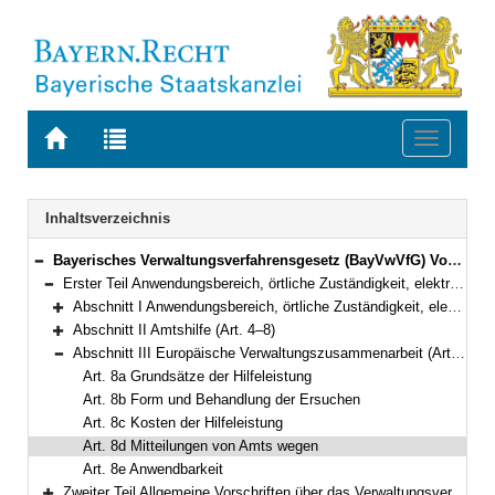
Zur
Zur
Toggle
Startseite
Trefferliste
navigati
von
der
BAYERN.RECHT
letzten
Navigation
Inhaltsverzeichnis
Suche
Bayerisches Verwaltungsverfahrensgesetz (BayVwVfG) Vom 23. Dezember 1976 (BayRS II S. 213) BayRS 2010-1-I (Art. 1–99)
Bereich reduzieren
Erster Teil Anwendungsbereich, örtliche Zuständigkeit, elektronische Kommunikation, Amtshilfe, europäische Verwaltungszusammenarbeit (Art. 1–8e)
Bereich reduzieren
Abschnitt I Anwendungsbereich, örtliche Zuständigkeit, elektronische Kommunikation (Art. 1–3b)
Bereich erweitern
Abschnitt II Amtshilfe (Art. 4–8)
Bereich erweitern
Abschnitt III Europäische Verwaltungszusammenarbeit (Art. 8a–8e)
Bereich reduzieren
Art. 8a Grundsätze der Hilfeleistung
Art. 8b Form und Behandlung der Ersuchen
Art. 8c Kosten der Hilfeleistung
Art. 8d Mitteilungen von Amts wegen
Art. 8e Anwendbarkeit
Zweiter Teil Allgemeine Vorschriften über das Verwaltungsverfahren (Art. 9–34)