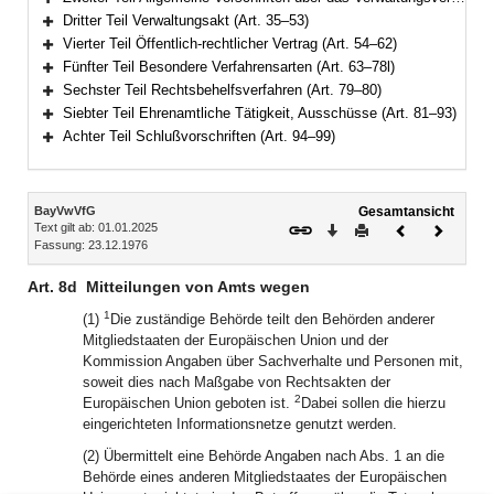
Bereich erweitern
Dritter Teil Verwaltungsakt (Art. 35–53)
Bereich erweitern
Vierter Teil Öffentlich-rechtlicher Vertrag (Art. 54–62)
Bereich erweitern
Fünfter Teil Besondere Verfahrensarten (Art. 63–78l)
Bereich erweitern
Sechster Teil Rechtsbehelfsverfahren (Art. 79–80)
Bereich erweitern
Siebter Teil Ehrenamtliche Tätigkeit, Ausschüsse (Art. 81–93)
Bereich erweitern
Achter Teil Schlußvorschriften (Art. 94–99)
Bereich erweitern
Inhalt
BayVwVfG
Gesamtansicht
Text gilt ab: 01.01.2025
Download
Drucken
Vorheriges
Nächste
Fassung: 23.12.1976
Dokument
Dokume
Art. 8d
Mitteilungen von Amts wegen
1
(1)
Die zuständige Behörde teilt den Behörden anderer
Mitgliedstaaten der Europäischen Union und der
Kommission Angaben über Sachverhalte und Personen mit,
soweit dies nach Maßgabe von Rechtsakten der
2
Europäischen Union geboten ist.
Dabei sollen die hierzu
eingerichteten Informationsnetze genutzt werden.
(2) Übermittelt eine Behörde Angaben nach Abs. 1 an die
Behörde eines anderen Mitgliedstaates der Europäischen