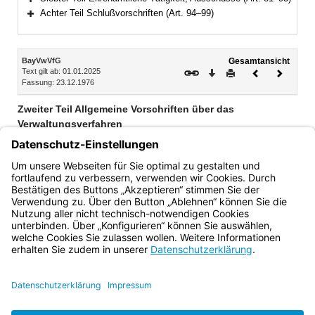
Bereich erweitern
Achter Teil Schlußvorschriften (Art. 94–99)
Bereich erweitern
Inhalt
BayVwVfG
Gesamtansicht
Text gilt ab: 01.01.2025
Download
Drucken
Vorheriges
Nächste
Fassung: 23.12.1976
Dokument
Dokume
Zweiter Teil Allgemeine Vorschriften über das
Verwaltungsverfahren
Abschnitt I Verfahrensgrundsätze (Art. 9–30)
Abschnitt II Fristen, Termine, Wiedereinsetzung (Art. 31–32)
Abschnitt III Amtliche Beglaubigung (Art. 33–34)
Bayern.de
BayernPortal
Datenschutz
Impressum
Barrierefreiheit