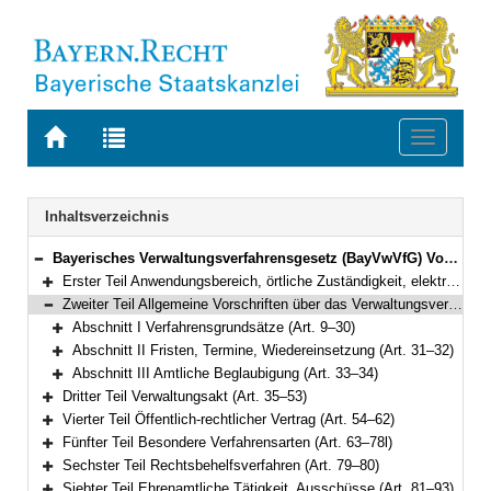
Zur
Zur
Toggle
Startseite
Trefferliste
navigati
von
der
BAYERN.RECHT
letzten
Navigation
Inhaltsverzeichnis
Suche
Bayerisches Verwaltungsverfahrensgesetz (BayVwVfG) Vom 23. Dezember 1976 (BayRS II S. 213) BayRS 2010-1-I (Art. 1–99)
Bereich reduzieren
Erster Teil Anwendungsbereich, örtliche Zuständigkeit, elektronische Kommunikation, Amtshilfe, europäische Verwaltungszusammenarbeit (Art. 1–8e)
Bereich erweitern
Zweiter Teil Allgemeine Vorschriften über das Verwaltungsverfahren (Art. 9–34)
Bereich reduzieren
Abschnitt I Verfahrensgrundsätze (Art. 9–30)
Bereich erweitern
Abschnitt II Fristen, Termine, Wiedereinsetzung (Art. 31–32)
Bereich erweitern
Abschnitt III Amtliche Beglaubigung (Art. 33–34)
Bereich erweitern
Dritter Teil Verwaltungsakt (Art. 35–53)
Bereich erweitern
Vierter Teil Öffentlich-rechtlicher Vertrag (Art. 54–62)
Bereich erweitern
Fünfter Teil Besondere Verfahrensarten (Art. 63–78l)
Bereich erweitern
Sechster Teil Rechtsbehelfsverfahren (Art. 79–80)
Bereich erweitern
Siebter Teil Ehrenamtliche Tätigkeit, Ausschüsse (Art. 81–93)