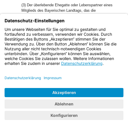
(3) Der überlebende Ehegatte oder Lebenspartner eines
Mitglieds des Bayerischen Landtags, das die
Voraussetzungen des Art. 12 nicht erfüllt, erhält 55 v.H. der
Mindestaltersentschädigung nach Art. 13.
1
(4)
Die Abkömmlinge eines ehemaligen Mitglieds des
Bayerischen Landtags, das zur Zeit seines Todes
Altersentschädigung erhalten hätte, eines verstorbenen
Mitglieds des Bayerischen Landtags oder eines
verstorbenen Empfängers von Altersentschädigung erhalten
2
Waisengeld.
Es beträgt für die Vollwaise 20 und die
Halbwaise zwölf v.H. der Altersentschädigung nach den
Absätzen 1 bis 3.
Art. 18a
Versorgungsausgleich
Die Berechnung und Durchführung des
Versorgungsausgleichs bestimmt sich nach §§ 14 und 16
des Versorgungsausgleichsgesetzes.
Art. 19
Anwendung beamtenrechtlicher Vorschriften
Soweit in diesem Gesetz nichts anderes bestimmt ist, sind
für die Versorgung die Vorschriften des Bayerischen