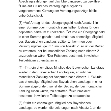
Abschlagszahlungen auf das Übergangsgeld zu gewähren.
6
Eine auf Grund des Versorgungsausgleichs
vorgenommene Kürzung der Versorgungsbezüge bleibt
unberücksichtigt.
1
(3)
Auf Antrag ist das Übergangsgeld nach Absatz 1 in
einer Summe oder monatlich zum halben Betrag für den
2
doppelten Zeitraum zu bezahlen.
Wurde ein Übergangsgeld
in einer Summe gezahlt, und erhält das ehemalige Mitglied
des Bayerischen Landtags später Einkommen oder
Versorgungsbezüge im Sinn von Absatz 2, so ist der Betrag
zu erstatten, der bei monatlicher Zahlung nach Absatz 2
3
anzurechnen wäre.
Der Präsident bestimmt, in welchen
Teilbeträgen zu erstatten ist.
1
(4)
Tritt ein ehemaliges Mitglied des Bayerischen Landtags
wieder in den Bayerischen Landtag ein, so ruht bei
2
monatlicher Zahlung der Anspruch nach Absatz 1.
Wurde
das ehemalige Mitglied des Bayerischen Landtags in einer
Summe abgefunden, so ist der Betrag, der bei monatlicher
3
Zahlung ruhen würde, zu erstatten.
Der Präsident
bestimmt, in welchen Teilbeträgen zu erstatten ist.
(5) Stirbt ein ehemaliges Mitglied des Bayerischen
Landtags, so werden die Leistungen nach Absatz 1 an den