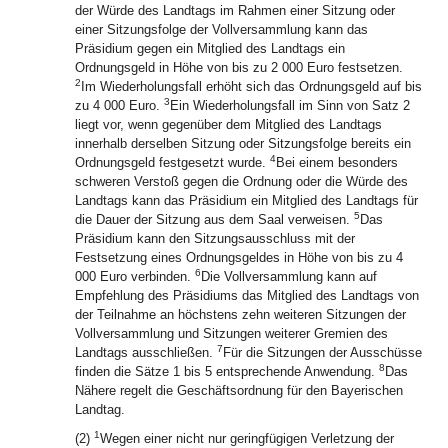
der Würde des Landtags im Rahmen einer Sitzung oder
einer Sitzungsfolge der Vollversammlung kann das
Präsidium gegen ein Mitglied des Landtags ein
Ordnungsgeld in Höhe von bis zu 2 000 Euro festsetzen.
2
Im Wiederholungsfall erhöht sich das Ordnungsgeld auf bis
3
zu 4 000 Euro.
Ein Wiederholungsfall im Sinn von Satz 2
liegt vor, wenn gegenüber dem Mitglied des Landtags
innerhalb derselben Sitzung oder Sitzungsfolge bereits ein
4
Ordnungsgeld festgesetzt wurde.
Bei einem besonders
schweren Verstoß gegen die Ordnung oder die Würde des
Landtags kann das Präsidium ein Mitglied des Landtags für
5
die Dauer der Sitzung aus dem Saal verweisen.
Das
Präsidium kann den Sitzungsausschluss mit der
Festsetzung eines Ordnungsgeldes in Höhe von bis zu 4
6
000 Euro verbinden.
Die Vollversammlung kann auf
Empfehlung des Präsidiums das Mitglied des Landtags von
der Teilnahme an höchstens zehn weiteren Sitzungen der
Vollversammlung und Sitzungen weiterer Gremien des
7
Landtags ausschließen.
Für die Sitzungen der Ausschüsse
8
finden die Sätze 1 bis 5 entsprechende Anwendung.
Das
Nähere regelt die Geschäftsordnung für den Bayerischen
Landtag.
1
(2)
Wegen einer nicht nur geringfügigen Verletzung der