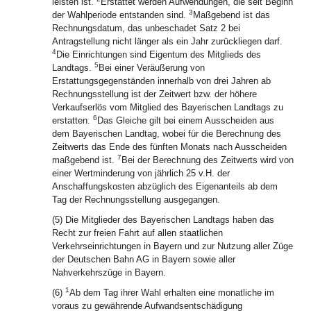
leisten ist.
Erstattet werden Aufwendungen, die seit Beginn
3
der Wahlperiode entstanden sind.
Maßgebend ist das
Rechnungsdatum, das unbeschadet Satz 2 bei
Antragstellung nicht länger als ein Jahr zurückliegen darf.
4
Die Einrichtungen sind Eigentum des Mitglieds des
5
Landtags.
Bei einer Veräußerung von
Erstattungsgegenständen innerhalb von drei Jahren ab
Rechnungsstellung ist der Zeitwert bzw. der höhere
Verkaufserlös vom Mitglied des Bayerischen Landtags zu
6
erstatten.
Das Gleiche gilt bei einem Ausscheiden aus
dem Bayerischen Landtag, wobei für die Berechnung des
Zeitwerts das Ende des fünften Monats nach Ausscheiden
7
maßgebend ist.
Bei der Berechnung des Zeitwerts wird von
einer Wertminderung von jährlich 25 v.H. der
Anschaffungskosten abzüglich des Eigenanteils ab dem
Tag der Rechnungsstellung ausgegangen.
(5) Die Mitglieder des Bayerischen Landtags haben das
Recht zur freien Fahrt auf allen staatlichen
Verkehrseinrichtungen in Bayern und zur Nutzung aller Züge
der Deutschen Bahn AG in Bayern sowie aller
Nahverkehrszüge in Bayern.
1
(6)
Ab dem Tag ihrer Wahl erhalten eine monatliche im
voraus zu gewährende Aufwandsentschädigung