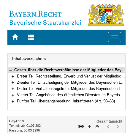
Zur
Zur
Toggle
Startseite
Trefferliste
navigati
von
der
BAYERN.RECHT
letzten
Navigation
Inhaltsverzeichnis
Suche
Gesetz über die Rechtsverhältnisse der Mitglieder des Bayerischen Landtags (Bayerisches Abgeordnetengesetz – BayAbgG) in der Fassung der Bekanntmachung vom 6. März 1996 (GVBl. S. 82) BayRS 1100-1-I (Art. 1–63)
Bereich reduzieren
Erster Teil Rechtsstellung, Erwerb und Verlust der Mitgliedschaft, Ordnungsmaßnahmen (Art. 1–4a)
Bereich erweitern
Zweiter Teil Entschädigung der Mitglieder des Bayerischen Landtags und Versorgung (Art. 5–27a)
Bereich erweitern
Dritter Teil Verhaltensregeln für Mitglieder des Bayerischen Landtags (Art. 28–40)
Bereich erweitern
Vierter Teil Angehörige des öffentlichen Dienstes im Bayerischen Landtag (Art. 41–49)
Bereich erweitern
Fünfter Teil Übergangsregelung, Inkrafttreten (Art. 50–63)
Bereich erweitern
Inhalt
BayAbgG
Gesamtansicht
Text gilt ab: 01.07.2024
Download
Drucken
Vorheriges
Nächste
Fassung: 06.03.1996
Dokument
Dokume