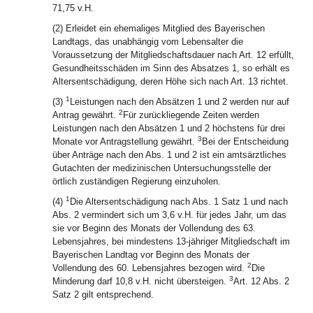
71,75 v.H.
(2) Erleidet ein ehemaliges Mitglied des Bayerischen
Landtags, das unabhängig vom Lebensalter die
Voraussetzung der Mitgliedschaftsdauer nach Art. 12 erfüllt,
Gesundheitsschäden im Sinn des Absatzes 1, so erhält es
Altersentschädigung, deren Höhe sich nach Art. 13 richtet.
1
(3)
Leistungen nach den Absätzen 1 und 2 werden nur auf
2
Antrag gewährt.
Für zurückliegende Zeiten werden
Leistungen nach den Absätzen 1 und 2 höchstens für drei
3
Monate vor Antragstellung gewährt.
Bei der Entscheidung
über Anträge nach den Abs. 1 und 2 ist ein amtsärztliches
Gutachten der medizinischen Untersuchungsstelle der
örtlich zuständigen Regierung einzuholen.
1
(4)
Die Altersentschädigung nach Abs. 1 Satz 1 und nach
Abs. 2 vermindert sich um 3,6 v.H. für jedes Jahr, um das
sie vor Beginn des Monats der Vollendung des 63.
Lebensjahres, bei mindestens 13-jähriger Mitgliedschaft im
Bayerischen Landtag vor Beginn des Monats der
2
Vollendung des 60. Lebensjahres bezogen wird.
Die
3
Minderung darf 10,8 v.H. nicht übersteigen.
Art. 12 Abs. 2
Satz 2 gilt entsprechend.