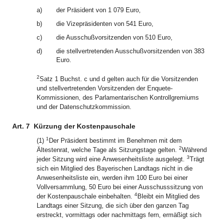
a)
der Präsident von 1 079 Euro,
b)
die Vizepräsidenten von 541 Euro,
c)
die Ausschußvorsitzenden von 510 Euro,
d)
die stellvertretenden Ausschußvorsitzenden von 383
Euro.
2
Satz 1 Buchst. c und d gelten auch für die Vorsitzenden
und stellvertretenden Vorsitzenden der Enquete-
Kommissionen, des Parlamentarischen Kontrollgremiums
und der Datenschutzkommission.
Art. 7
Kürzung der Kostenpauschale
1
(1)
Der Präsident bestimmt im Benehmen mit dem
2
Ältestenrat, welche Tage als Sitzungstage gelten.
Während
3
jeder Sitzung wird eine Anwesenheitsliste ausgelegt.
Trägt
sich ein Mitglied des Bayerischen Landtags nicht in die
Anwesenheitsliste ein, werden ihm 100 Euro bei einer
Vollversammlung, 50 Euro bei einer Ausschusssitzung von
4
der Kostenpauschale einbehalten.
Bleibt ein Mitglied des
Landtags einer Sitzung, die sich über den ganzen Tag
erstreckt, vormittags oder nachmittags fern, ermäßigt sich