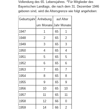
2
Vollendung des 65. Lebensjahres.
Für Mitglieder des
Bayerischen Landtags, die nach dem 31. Dezember 1946
geboren sind, wird die Altersgrenze wie folgt angehoben:
Geburtsjahr
Anhebung
auf Alter
um Monate
Jahr
Monate
1947
1
65
1
1948
2
65
2
1949
3
65
3
1950
4
65
4
1951
5
65
5
1952
6
65
6
1953
7
65
7
1954
8
65
8
1955
9
65
9
1956
10
65
10
1957
11
65
11
1958
12
66
0
1959
14
66
2