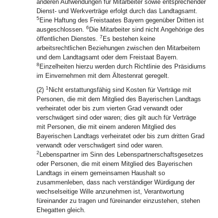
anderen Aufwendungen für Mitarbeiter sowie entsprechender
Dienst- und Werkverträge erfolgt durch das Landtagsamt.
5
Eine Haftung des Freistaates Bayern gegenüber Dritten ist
6
ausgeschlossen.
Die Mitarbeiter sind nicht Angehörige des
7
öffentlichen Dienstes.
Es bestehen keine
arbeitsrechtlichen Beziehungen zwischen den Mitarbeitern
und dem Landtagsamt oder dem Freistaat Bayern.
8
Einzelheiten hierzu werden durch Richtlinie des Präsidiums
im Einvernehmen mit dem Ältestenrat geregelt.
1
(2)
Nicht erstattungsfähig sind Kosten für Verträge mit
Personen, die mit dem Mitglied des Bayerischen Landtags
verheiratet oder bis zum vierten Grad verwandt oder
verschwägert sind oder waren; dies gilt auch für Verträge
mit Personen, die mit einem anderen Mitglied des
Bayerischen Landtags verheiratet oder bis zum dritten Grad
verwandt oder verschwägert sind oder waren.
2
Lebenspartner im Sinn des Lebenspartnerschaftsgesetzes
oder Personen, die mit einem Mitglied des Bayerischen
Landtags in einem gemeinsamen Haushalt so
zusammenleben, dass nach verständiger Würdigung der
wechselseitige Wille anzunehmen ist, Verantwortung
füreinander zu tragen und füreinander einzustehen, stehen
Ehegatten gleich.