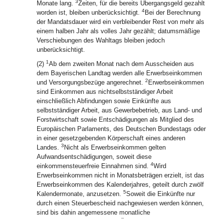
3
Monate lang.
Zeiten, für die bereits Übergangsgeld gezahlt
4
worden ist, bleiben unberücksichtigt.
Bei der Berechnung
der Mandatsdauer wird ein verbleibender Rest von mehr als
einem halben Jahr als volles Jahr gezählt; datumsmäßige
Verschiebungen des Wahltags bleiben jedoch
unberücksichtigt.
1
(2)
Ab dem zweiten Monat nach dem Ausscheiden aus
dem Bayerischen Landtag werden alle Erwerbseinkommen
2
und Versorgungsbezüge angerechnet.
Erwerbseinkommen
sind Einkommen aus nichtselbstständiger Arbeit
einschließlich Abfindungen sowie Einkünfte aus
selbstständiger Arbeit, aus Gewerbebetrieb, aus Land- und
Forstwirtschaft sowie Entschädigungen als Mitglied des
Europäischen Parlaments, des Deutschen Bundestags oder
in einer gesetzgebenden Körperschaft eines anderen
3
Landes.
Nicht als Erwerbseinkommen gelten
Aufwandsentschädigungen, soweit diese
4
einkommensteuerfreie Einnahmen sind.
Wird
Erwerbseinkommen nicht in Monatsbeträgen erzielt, ist das
Erwerbseinkommen des Kalenderjahres, geteilt durch zwölf
5
Kalendermonate, anzusetzen.
Soweit die Einkünfte nur
durch einen Steuerbescheid nachgewiesen werden können,
sind bis dahin angemessene monatliche