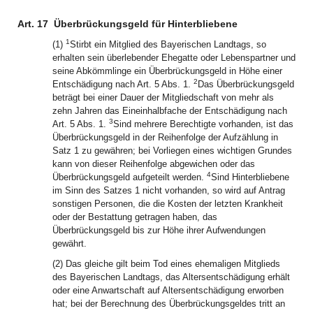
Art. 17
Überbrückungsgeld für Hinterbliebene
1
(1)
Stirbt ein Mitglied des Bayerischen Landtags, so
erhalten sein überlebender Ehegatte oder Lebenspartner und
seine Abkömmlinge ein Überbrückungsgeld in Höhe einer
2
Entschädigung nach Art. 5 Abs. 1.
Das Überbrückungsgeld
beträgt bei einer Dauer der Mitgliedschaft von mehr als
zehn Jahren das Eineinhalbfache der Entschädigung nach
3
Art. 5 Abs. 1.
Sind mehrere Berechtigte vorhanden, ist das
Überbrückungsgeld in der Reihenfolge der Aufzählung in
Satz 1 zu gewähren; bei Vorliegen eines wichtigen Grundes
kann von dieser Reihenfolge abgewichen oder das
4
Überbrückungsgeld aufgeteilt werden.
Sind Hinterbliebene
im Sinn des Satzes 1 nicht vorhanden, so wird auf Antrag
sonstigen Personen, die die Kosten der letzten Krankheit
oder der Bestattung getragen haben, das
Überbrückungsgeld bis zur Höhe ihrer Aufwendungen
gewährt.
(2) Das gleiche gilt beim Tod eines ehemaligen Mitglieds
des Bayerischen Landtags, das Altersentschädigung erhält
oder eine Anwartschaft auf Altersentschädigung erworben
hat; bei der Berechnung des Überbrückungsgeldes tritt an