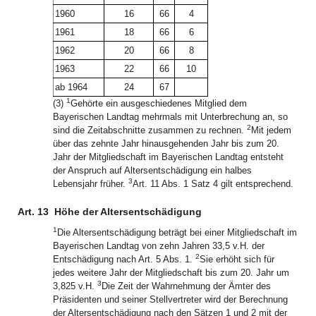
1960
16
66
4
1961
18
66
6
1962
20
66
8
1963
22
66
10
ab 1964
24
67
1
(3)
Gehörte ein ausgeschiedenes Mitglied dem
Bayerischen Landtag mehrmals mit Unterbrechung an, so
2
sind die Zeitabschnitte zusammen zu rechnen.
Mit jedem
über das zehnte Jahr hinausgehenden Jahr bis zum 20.
Jahr der Mitgliedschaft im Bayerischen Landtag entsteht
der Anspruch auf Altersentschädigung ein halbes
3
Lebensjahr früher.
Art. 11 Abs. 1 Satz 4 gilt entsprechend.
Art. 13
Höhe der Altersentschädigung
1
Die Altersentschädigung beträgt bei einer Mitgliedschaft im
Bayerischen Landtag von zehn Jahren 33,5 v.H. der
2
Entschädigung nach Art. 5 Abs. 1.
Sie erhöht sich für
jedes weitere Jahr der Mitgliedschaft bis zum 20. Jahr um
3
3,825 v.H.
Die Zeit der Wahrnehmung der Ämter des
Präsidenten und seiner Stellvertreter wird der Berechnung
der Altersentschädigung nach den Sätzen 1 und 2 mit der