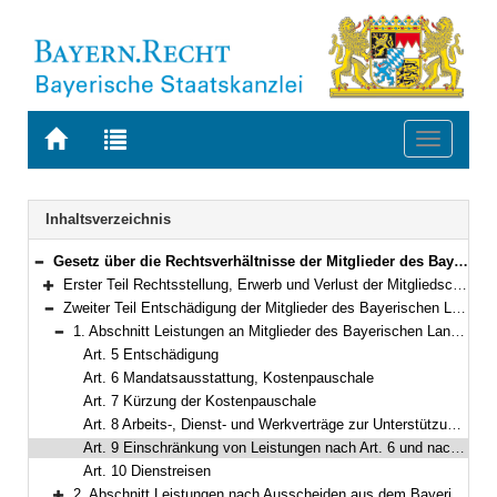
Zur
Zur
Toggle
Startseite
Trefferliste
navigati
von
der
BAYERN.RECHT
letzten
Navigation
Inhaltsverzeichnis
Suche
Gesetz über die Rechtsverhältnisse der Mitglieder des Bayerischen Landtags (Bayerisches Abgeordnetengesetz – BayAbgG) in der Fassung der Bekanntmachung vom 6. März 1996 (GVBl. S. 82) BayRS 1100-1-I (Art. 1–63)
Bereich reduzieren
Erster Teil Rechtsstellung, Erwerb und Verlust der Mitgliedschaft, Ordnungsmaßnahmen (Art. 1–4a)
Bereich erweitern
Zweiter Teil Entschädigung der Mitglieder des Bayerischen Landtags und Versorgung (Art. 5–27a)
Bereich reduzieren
1. Abschnitt Leistungen an Mitglieder des Bayerischen Landtags (Art. 5–10)
Bereich reduzieren
Art. 5 Entschädigung
Art. 6 Mandatsausstattung, Kostenpauschale
Art. 7 Kürzung der Kostenpauschale
Art. 8 Arbeits-, Dienst- und Werkverträge zur Unterstützung der parlamentarischen Arbeit
Art. 9 Einschränkung von Leistungen nach Art. 6 und nach Art. 8
Art. 10 Dienstreisen
2. Abschnitt Leistungen nach Ausscheiden aus dem Bayerischen Landtag (Art. 11–19)