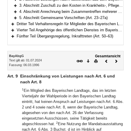
Bereich erweitern
3. Abschnitt Zuschuß zu den Kosten in Krankheits-, Pflege- und Geburtsfällen, Unterstützungen (Art. 20–21)
Bereich erweitern
4. Abschnitt Anrechnung beim Zusammentreffen mehrerer Bezüge aus öffentlichen Kassen (Art. 22)
Bereich erweitern
5. Abschnitt Gemeinsame Vorschriften (Art. 23–27a)
Bereich erweitern
Dritter Teil Verhaltensregeln für Mitglieder des Bayerischen Landtags (Art. 28–40)
Bereich erweitern
Vierter Teil Angehörige des öffentlichen Dienstes im Bayerischen Landtag (Art. 41–49)
Bereich erweitern
Fünfter Teil Übergangsregelung, Inkrafttreten (Art. 50–63)
Bereich erweitern
Inhalt
BayAbgG
Gesamtansicht
Text gilt ab: 01.07.2024
Download
Drucken
Vorheriges
Nächste
Fassung: 06.03.1996
Dokument
Dokume
Art. 9
Einschränkung von Leistungen nach Art. 6 und
nach Art. 8
1
Ein Mitglied des Bayerischen Landtags, das im letzten
Vierteljahr der Wahlperiode in den Bayerischen Landtag
eintritt, hat keinen Anspruch auf Leistungen nach Art. 6 Abs.
2 und 4 sowie nach Art. 8, wenn der Bayerische Landtag,
abgesehen von den nach Art. 26 der Verfassung
eingesetzten Ausschüssen, seine Tätigkeit bereits
2
abgeschlossen hat.
Eine Nutzung der Mandatsausstattung
nach Art. 6 Abs. 3 Buchst. d ist im Hinblick auf