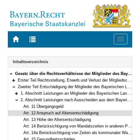
Zur
Zur
Toggle
Startseite
Trefferliste
navigati
von
der
BAYERN.RECHT
letzten
Navigation
Inhaltsverzeichnis
Suche
Gesetz über die Rechtsverhältnisse der Mitglieder des Bayerischen Landtags (Bayerisches Abgeordnetengesetz – BayAbgG) in der Fassung der Bekanntmachung vom 6. März 1996 (GVBl. S. 82) BayRS 1100-1-I (Art. 1–63)
Bereich reduzieren
Erster Teil Rechtsstellung, Erwerb und Verlust der Mitgliedschaft, Ordnungsmaßnahmen (Art. 1–4a)
Bereich erweitern
Zweiter Teil Entschädigung der Mitglieder des Bayerischen Landtags und Versorgung (Art. 5–27a)
Bereich reduzieren
1. Abschnitt Leistungen an Mitglieder des Bayerischen Landtags (Art. 5–10)
Bereich erweitern
2. Abschnitt Leistungen nach Ausscheiden aus dem Bayerischen Landtag (Art. 11–19)
Bereich reduzieren
Art. 11 Übergangsgeld
Art. 12 Anspruch auf Altersentschädigung
Art. 13 Höhe der Altersentschädigung
Art. 14 Berücksichtigung von Mandatszeiten in anderen Parlamenten
Art. 14a Berücksichtigung von Zeiten als kommunaler Wahlbeamter
Art. 15 Gesundheitsschäden