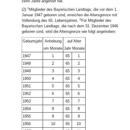
zehn Jahre angehört hat.
1
(2)
Mitglieder des Bayerischen Landtags, die vor dem 1.
Januar 1947 geboren sind, erreichen die Altersgrenze mit
2
Vollendung des 65. Lebensjahres.
Für Mitglieder des
Bayerischen Landtags, die nach dem 31. Dezember 1946
geboren sind, wird die Altersgrenze wie folgt angehoben:
Geburtsjahr
Anhebung
auf Alter
um Monate
Jahr
Monate
1947
1
65
1
1948
2
65
2
1949
3
65
3
1950
4
65
4
1951
5
65
5
1952
6
65
6
1953
7
65
7
1954
8
65
8
1955
9
65
9
1956
10
65
10