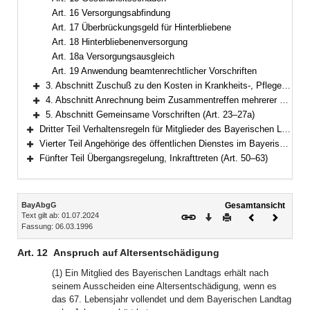
Art. 16 Versorgungsabfindung
Art. 17 Überbrückungsgeld für Hinterbliebene
Art. 18 Hinterbliebenenversorgung
Art. 18a Versorgungsausgleich
Art. 19 Anwendung beamtenrechtlicher Vorschriften
3. Abschnitt Zuschuß zu den Kosten in Krankheits-, Pflege- und Geburtsfällen, Unterstützungen (Art. 20–21)
Bereich erweitern
4. Abschnitt Anrechnung beim Zusammentreffen mehrerer Bezüge aus öffentlichen Kassen (Art. 22)
Bereich erweitern
5. Abschnitt Gemeinsame Vorschriften (Art. 23–27a)
Bereich erweitern
Dritter Teil Verhaltensregeln für Mitglieder des Bayerischen Landtags (Art. 28–40)
Bereich erweitern
Vierter Teil Angehörige des öffentlichen Dienstes im Bayerischen Landtag (Art. 41–49)
Bereich erweitern
Fünfter Teil Übergangsregelung, Inkrafttreten (Art. 50–63)
Bereich erweitern
Inhalt
BayAbgG
Gesamtansicht
Text gilt ab: 01.07.2024
Download
Drucken
Vorheriges
Nächste
Fassung: 06.03.1996
Dokument
Dokume
Art. 12
Anspruch auf Altersentschädigung
(1) Ein Mitglied des Bayerischen Landtags erhält nach
seinem Ausscheiden eine Altersentschädigung, wenn es
das 67. Lebensjahr vollendet und dem Bayerischen Landtag