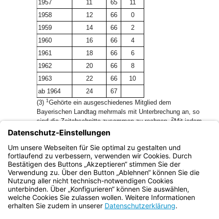
1957
11
65
11
1958
12
66
0
1959
14
66
2
1960
16
66
4
1961
18
66
6
1962
20
66
8
1963
22
66
10
ab 1964
24
67
1
(3)
Gehörte ein ausgeschiedenes Mitglied dem
Bayerischen Landtag mehrmals mit Unterbrechung an, so
2
sind die Zeitabschnitte zusammen zu rechnen.
Mit jedem
über das zehnte Jahr hinausgehenden Jahr bis zum 20.
Jahr der Mitgliedschaft im Bayerischen Landtag entsteht
der Anspruch auf Altersentschädigung ein halbes
3
Lebensjahr früher.
Art. 11 Abs. 1 Satz 4 gilt entsprechend.
Bayern.de
BayernPortal
Datenschutz