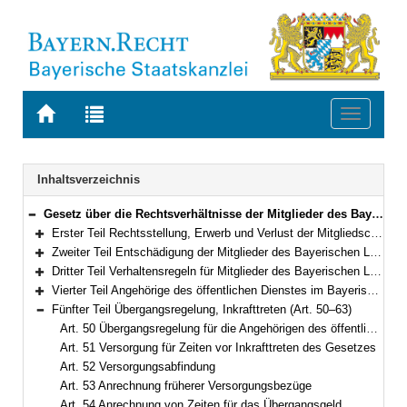
Zur
Zur
Toggle
Startseite
Trefferliste
navigati
von
der
BAYERN.RECHT
letzten
Navigation
Inhaltsverzeichnis
Suche
Gesetz über die Rechtsverhältnisse der Mitglieder des Bayerischen Landtags (Bayerisches Abgeordnetengesetz – BayAbgG) in der Fassung der Bekanntmachung vom 6. März 1996 (GVBl. S. 82) BayRS 1100-1-I (Art. 1–63)
Bereich reduzieren
Erster Teil Rechtsstellung, Erwerb und Verlust der Mitgliedschaft, Ordnungsmaßnahmen (Art. 1–4a)
Bereich erweitern
Zweiter Teil Entschädigung der Mitglieder des Bayerischen Landtags und Versorgung (Art. 5–27a)
Bereich erweitern
Dritter Teil Verhaltensregeln für Mitglieder des Bayerischen Landtags (Art. 28–40)
Bereich erweitern
Vierter Teil Angehörige des öffentlichen Dienstes im Bayerischen Landtag (Art. 41–49)
Bereich erweitern
Fünfter Teil Übergangsregelung, Inkrafttreten (Art. 50–63)
Bereich reduzieren
Art. 50 Übergangsregelung für die Angehörigen des öffentlichen Dienstes
Art. 51 Versorgung für Zeiten vor Inkrafttreten des Gesetzes
Art. 52 Versorgungsabfindung
Art. 53 Anrechnung früherer Versorgungsbezüge
Art. 54 Anrechnung von Zeiten für das Übergangsgeld