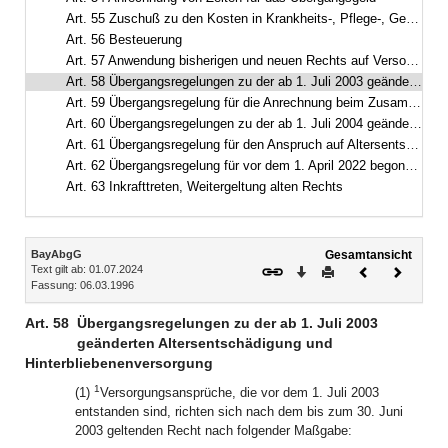
Art. 55 Zuschuß zu den Kosten in Krankheits-, Pflege-, Geburts- und Todesfällen und Unterstützungen für ehemalige Mitglieder des Bayerischen Landtags
Art. 56 Besteuerung
Art. 57 Anwendung bisherigen und neuen Rechts auf Versorgungsansprüche und Versorgungsanwartschaften, die vor dem 1. November 1990 entstanden sind
Art. 58 Übergangsregelungen zu der ab 1. Juli 2003 geänderten Altersentschädigung und Hinterbliebenenversorgung
Art. 59 Übergangsregelung für die Anrechnung beim Zusammentreffen mehrerer Bezüge aus öffentlichen Kassen
Art. 60 Übergangsregelungen zu der ab 1. Juli 2004 geänderten Altersentschädigung und Hinterbliebenenversorgung
Art. 61 Übergangsregelung für den Anspruch auf Altersentschädigung und für die Anrechnung beim Zusammentreffen mehrerer Versorgungsbezüge
Art. 62 Übergangsregelung für vor dem 1. April 2022 begonnene Tätigkeiten, Evaluation
Art. 63 Inkrafttreten, Weitergeltung alten Rechts
Inhalt
BayAbgG
Gesamtansicht
Text gilt ab: 01.07.2024
Download
Drucken
Vorheriges
Nächste
Fassung: 06.03.1996
Dokument
Dokume
Art. 58
Übergangsregelungen zu der ab 1. Juli 2003
geänderten Altersentschädigung und
Hinterbliebenenversorgung
1
(1)
Versorgungsansprüche, die vor dem 1. Juli 2003
entstanden sind, richten sich nach dem bis zum 30. Juni
2003 geltenden Recht nach folgender Maßgabe: