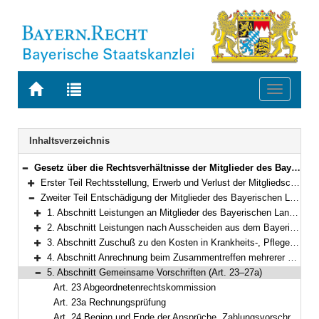
Zur
Zur
Toggle
Startseite
Trefferliste
navigati
von
der
BAYERN.RECHT
letzten
Navigation
Inhaltsverzeichnis
Suche
Gesetz über die Rechtsverhältnisse der Mitglieder des Bayerischen Landtags (Bayerisches Abgeordnetengesetz – BayAbgG) in der Fassung der Bekanntmachung vom 6. März 1996 (GVBl. S. 82) BayRS 1100-1-I (Art. 1–63)
Bereich reduzieren
Erster Teil Rechtsstellung, Erwerb und Verlust der Mitgliedschaft, Ordnungsmaßnahmen (Art. 1–4a)
Bereich erweitern
Zweiter Teil Entschädigung der Mitglieder des Bayerischen Landtags und Versorgung (Art. 5–27a)
Bereich reduzieren
1. Abschnitt Leistungen an Mitglieder des Bayerischen Landtags (Art. 5–10)
Bereich erweitern
2. Abschnitt Leistungen nach Ausscheiden aus dem Bayerischen Landtag (Art. 11–19)
Bereich erweitern
3. Abschnitt Zuschuß zu den Kosten in Krankheits-, Pflege- und Geburtsfällen, Unterstützungen (Art. 20–21)
Bereich erweitern
4. Abschnitt Anrechnung beim Zusammentreffen mehrerer Bezüge aus öffentlichen Kassen (Art. 22)
Bereich erweitern
5. Abschnitt Gemeinsame Vorschriften (Art. 23–27a)
Bereich reduzieren
Art. 23 Abgeordnetenrechtskommission
Art. 23a Rechnungsprüfung
Art. 24 Beginn und Ende der Ansprüche, Zahlungsvorschriften