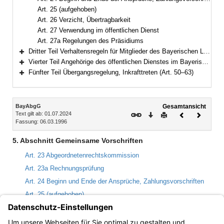
Art. 25 (aufgehoben)
Art. 26 Verzicht, Übertragbarkeit
Art. 27 Verwendung im öffentlichen Dienst
Art. 27a Regelungen des Präsidiums
Dritter Teil Verhaltensregeln für Mitglieder des Bayerischen Landtags (Art. 28–40)
Bereich erweitern
Vierter Teil Angehörige des öffentlichen Dienstes im Bayerischen Landtag (Art. 41–49)
Bereich erweitern
Fünfter Teil Übergangsregelung, Inkrafttreten (Art. 50–63)
Bereich erweitern
Inhalt
BayAbgG
Gesamtansicht
Text gilt ab: 01.07.2024
Download
Drucken
Vorheriges
Nächste
Fassung: 06.03.1996
Dokument
Dokume
5. Abschnitt Gemeinsame Vorschriften
Art. 23 Abgeordnetenrechtskommission
Art. 23a Rechnungsprüfung
Art. 24 Beginn und Ende der Ansprüche, Zahlungsvorschriften
Art. 25 (aufgehoben)
Art. 26 Verzicht, Übertragbarkeit
Art. 27 Verwendung im öffentlichen Dienst