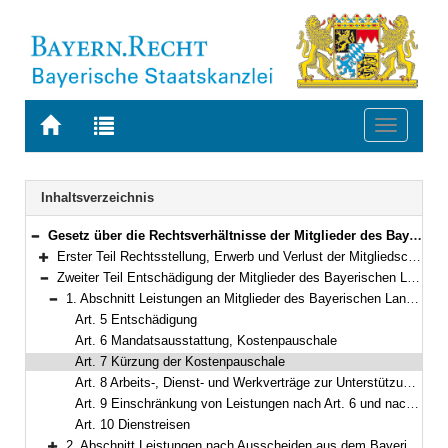
Zur
Zur
Toggle
Startseite
Trefferliste
navigati
von
der
BAYERN.RECHT
letzten
Navigation
Inhaltsverzeichnis
Suche
Gesetz über die Rechtsverhältnisse der Mitglieder des Bayerischen Landtags (Bayerisches Abgeordnetengesetz – BayAbgG) in der Fassung der Bekanntmachung vom 6. März 1996 (GVBl. S. 82) BayRS 1100-1-I (Art. 1–63)
Bereich reduzieren
Erster Teil Rechtsstellung, Erwerb und Verlust der Mitgliedschaft, Ordnungsmaßnahmen (Art. 1–4a)
Bereich erweitern
Zweiter Teil Entschädigung der Mitglieder des Bayerischen Landtags und Versorgung (Art. 5–27a)
Bereich reduzieren
1. Abschnitt Leistungen an Mitglieder des Bayerischen Landtags (Art. 5–10)
Bereich reduzieren
Art. 5 Entschädigung
Art. 6 Mandatsausstattung, Kostenpauschale
Art. 7 Kürzung der Kostenpauschale
Art. 8 Arbeits-, Dienst- und Werkverträge zur Unterstützung der parlamentarischen Arbeit
Art. 9 Einschränkung von Leistungen nach Art. 6 und nach Art. 8
Art. 10 Dienstreisen
2. Abschnitt Leistungen nach Ausscheiden aus dem Bayerischen Landtag (Art. 11–19)