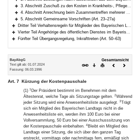
Bereich erweitern
3. Abschnitt Zuschuß zu den Kosten in Krankheits-, Pflege- und Geburtsfällen, Unterstützungen (Art. 20–21)
Bereich erweitern
4. Abschnitt Anrechnung beim Zusammentreffen mehrerer Bezüge aus öffentlichen Kassen (Art. 22)
Bereich erweitern
5. Abschnitt Gemeinsame Vorschriften (Art. 23–27a)
Bereich erweitern
Dritter Teil Verhaltensregeln für Mitglieder des Bayerischen Landtags (Art. 28–40)
Bereich erweitern
Vierter Teil Angehörige des öffentlichen Dienstes im Bayerischen Landtag (Art. 41–49)
Bereich erweitern
Fünfter Teil Übergangsregelung, Inkrafttreten (Art. 50–63)
Bereich erweitern
Inhalt
BayAbgG
Gesamtansicht
Text gilt ab: 01.07.2024
Download
Drucken
Vorheriges
Nächste
Fassung: 06.03.1996
Dokument
Dokume
Art. 7
Kürzung der Kostenpauschale
1
(1)
Der Präsident bestimmt im Benehmen mit dem
2
Ältestenrat, welche Tage als Sitzungstage gelten.
Während
3
jeder Sitzung wird eine Anwesenheitsliste ausgelegt.
Trägt
sich ein Mitglied des Bayerischen Landtags nicht in die
Anwesenheitsliste ein, werden ihm 100 Euro bei einer
Vollversammlung, 50 Euro bei einer Ausschusssitzung von
4
der Kostenpauschale einbehalten.
Bleibt ein Mitglied des
Landtags einer Sitzung, die sich über den ganzen Tag
erstreckt, vormittags oder nachmittags fern, ermäßigt sich