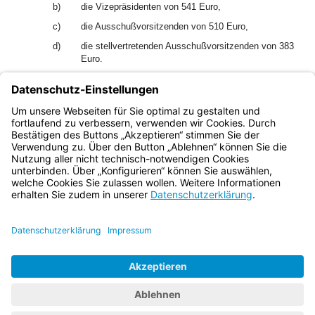
b)
die Vizepräsidenten von 541 Euro,
c)
die Ausschußvorsitzenden von 510 Euro,
d)
die stellvertretenden Ausschußvorsitzenden von 383
Euro.
2
Satz 1 Buchst. c und d gelten auch für die Vorsitzenden
und stellvertretenden Vorsitzenden der Enquete-
Kommissionen, des Parlamentarischen Kontrollgremiums
und der Datenschutzkommission.
Bayern.de
BayernPortal
Datenschutz
Impressum
Barrierefreiheit
Hilfe
Kontakt
Kontrastwechsel