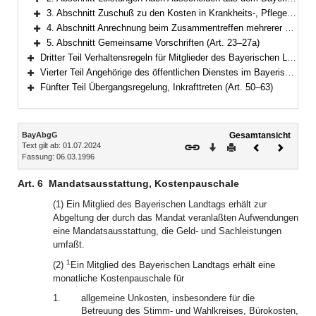
Bereich erweitern
3. Abschnitt Zuschuß zu den Kosten in Krankheits-, Pflege- und Geburtsfällen, Unterstützungen (Art. 20–21)
Bereich erweitern
4. Abschnitt Anrechnung beim Zusammentreffen mehrerer Bezüge aus öffentlichen Kassen (Art. 22)
Bereich erweitern
5. Abschnitt Gemeinsame Vorschriften (Art. 23–27a)
Bereich erweitern
Dritter Teil Verhaltensregeln für Mitglieder des Bayerischen Landtags (Art. 28–40)
Bereich erweitern
Vierter Teil Angehörige des öffentlichen Dienstes im Bayerischen Landtag (Art. 41–49)
Bereich erweitern
Fünfter Teil Übergangsregelung, Inkrafttreten (Art. 50–63)
Bereich erweitern
Inhalt
BayAbgG
Gesamtansicht
Text gilt ab: 01.07.2024
Download
Drucken
Vorheriges
Nächste
Fassung: 06.03.1996
Dokument
Dokume
Art. 6
Mandatsausstattung, Kostenpauschale
(1) Ein Mitglied des Bayerischen Landtags erhält zur
Abgeltung der durch das Mandat veranlaßten Aufwendungen
eine Mandatsausstattung, die Geld- und Sachleistungen
umfaßt.
1
(2)
Ein Mitglied des Bayerischen Landtags erhält eine
monatliche Kostenpauschale für
1.
allgemeine Unkosten, insbesondere für die
Betreuung des Stimm- und Wahlkreises, Bürokosten,