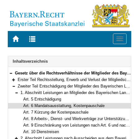
Zur
Zur
Toggle
Startseite
Trefferliste
navigati
von
der
BAYERN.RECHT
letzten
Navigation
Inhaltsverzeichnis
Suche
Gesetz über die Rechtsverhältnisse der Mitglieder des Bayerischen Landtags (Bayerisches Abgeordnetengesetz – BayAbgG) in der Fassung der Bekanntmachung vom 6. März 1996 (GVBl. S. 82) BayRS 1100-1-I (Art. 1–63)
Bereich reduzieren
Erster Teil Rechtsstellung, Erwerb und Verlust der Mitgliedschaft, Ordnungsmaßnahmen (Art. 1–4a)
Bereich erweitern
Zweiter Teil Entschädigung der Mitglieder des Bayerischen Landtags und Versorgung (Art. 5–27a)
Bereich reduzieren
1. Abschnitt Leistungen an Mitglieder des Bayerischen Landtags (Art. 5–10)
Bereich reduzieren
Art. 5 Entschädigung
Art. 6 Mandatsausstattung, Kostenpauschale
Art. 7 Kürzung der Kostenpauschale
Art. 8 Arbeits-, Dienst- und Werkverträge zur Unterstützung der parlamentarischen Arbeit
Art. 9 Einschränkung von Leistungen nach Art. 6 und nach Art. 8
Art. 10 Dienstreisen
2. Abschnitt Leistungen nach Ausscheiden aus dem Bayerischen Landtag (Art. 11–19)