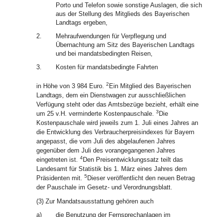
Porto und Telefon sowie sonstige Auslagen, die sich
aus der Stellung des Mitglieds des Bayerischen
Landtags ergeben,
2.
Mehraufwendungen für Verpflegung und
Übernachtung am Sitz des Bayerischen Landtags
und bei mandatsbedingten Reisen,
3.
Kosten für mandatsbedingte Fahrten
2
in Höhe von 3 984 Euro.
Ein Mitglied des Bayerischen
Landtags, dem ein Dienstwagen zur ausschließlichen
Verfügung steht oder das Amtsbezüge bezieht, erhält eine
3
um 25 v.H. verminderte Kostenpauschale.
Die
Kostenpauschale wird jeweils zum 1. Juli eines Jahres an
die Entwicklung des Verbraucherpreisindexes für Bayern
angepasst, die vom Juli des abgelaufenen Jahres
gegenüber dem Juli des vorangegangenen Jahres
4
eingetreten ist.
Den Preisentwicklungssatz teilt das
Landesamt für Statistik bis 1. März eines Jahres dem
5
Präsidenten mit.
Dieser veröffentlicht den neuen Betrag
der Pauschale im Gesetz- und Verordnungsblatt.
(3) Zur Mandatsausstattung gehören auch
a)
die Benutzung der Fernsprechanlagen im