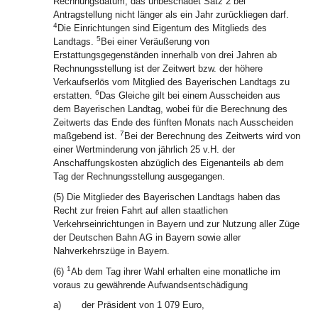
Rechnungsdatum, das unbeschadet Satz 2 bei
Antragstellung nicht länger als ein Jahr zurückliegen darf.
4
Die Einrichtungen sind Eigentum des Mitglieds des
5
Landtags.
Bei einer Veräußerung von
Erstattungsgegenständen innerhalb von drei Jahren ab
Rechnungsstellung ist der Zeitwert bzw. der höhere
Verkaufserlös vom Mitglied des Bayerischen Landtags zu
6
erstatten.
Das Gleiche gilt bei einem Ausscheiden aus
dem Bayerischen Landtag, wobei für die Berechnung des
Zeitwerts das Ende des fünften Monats nach Ausscheiden
7
maßgebend ist.
Bei der Berechnung des Zeitwerts wird von
einer Wertminderung von jährlich 25 v.H. der
Anschaffungskosten abzüglich des Eigenanteils ab dem
Tag der Rechnungsstellung ausgegangen.
(5) Die Mitglieder des Bayerischen Landtags haben das
Recht zur freien Fahrt auf allen staatlichen
Verkehrseinrichtungen in Bayern und zur Nutzung aller Züge
der Deutschen Bahn AG in Bayern sowie aller
Nahverkehrszüge in Bayern.
1
(6)
Ab dem Tag ihrer Wahl erhalten eine monatliche im
voraus zu gewährende Aufwandsentschädigung
a)
der Präsident von 1 079 Euro,