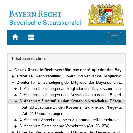
Zur
Zur
Toggle
Startseite
Trefferliste
navigati
von
der
BAYERN.RECHT
letzten
Navigation
Inhaltsverzeichnis
Suche
Gesetz über die Rechtsverhältnisse der Mitglieder des Bayerischen Landtags (Bayerisches Abgeordnetengesetz – BayAbgG) in der Fassung der Bekanntmachung vom 6. März 1996 (GVBl. S. 82) BayRS 1100-1-I (Art. 1–63)
Bereich reduzieren
Erster Teil Rechtsstellung, Erwerb und Verlust der Mitgliedschaft, Ordnungsmaßnahmen (Art. 1–4a)
Bereich erweitern
Zweiter Teil Entschädigung der Mitglieder des Bayerischen Landtags und Versorgung (Art. 5–27a)
Bereich reduzieren
1. Abschnitt Leistungen an Mitglieder des Bayerischen Landtags (Art. 5–10)
Bereich erweitern
2. Abschnitt Leistungen nach Ausscheiden aus dem Bayerischen Landtag (Art. 11–19)
Bereich erweitern
3. Abschnitt Zuschuß zu den Kosten in Krankheits-, Pflege- und Geburtsfällen, Unterstützungen (Art. 20–21)
Bereich reduzieren
Art. 20 Zuschuss zu den Kosten in Krankheits-, Pflege- und Geburtsfällen
Art. 21 Unterstützungen
4. Abschnitt Anrechnung beim Zusammentreffen mehrerer Bezüge aus öffentlichen Kassen (Art. 22)
Bereich erweitern
5. Abschnitt Gemeinsame Vorschriften (Art. 23–27a)
Bereich erweitern
Dritter Teil Verhaltensregeln für Mitglieder des Bayerischen Landtags (Art. 28–40)