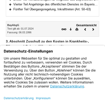
Bereich erweitern
Vierter Teil Angehörige des öffentlichen Dienstes im Bayerischen Landtag (Art. 41–49)
Bereich erweitern
Fünfter Teil Übergangsregelung, Inkrafttreten (Art. 50–63)
Bereich erweitern
Inhalt
BayAbgG
Gesamtansicht
Text gilt ab: 01.07.2024
Download
Drucken
Vorheriges
Nächste
Fassung: 06.03.1996
Dokument
Dokume
3. Abschnitt Zuschuß zu den Kosten in Krankheits-,
Pflege- und Geburtsfällen, Unterstützungen
Art. 20 Zuschuss zu den Kosten in Krankheits-, Pflege- und
Geburtsfällen
Art. 21 Unterstützungen
Bayern.de
BayernPortal
Datenschutz
Impressum