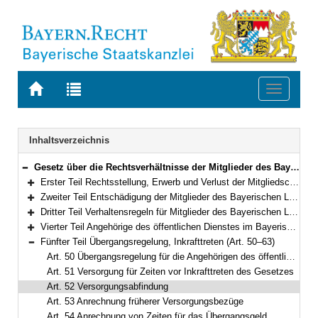
Zur
Zur
Toggle
Startseite
Trefferliste
navigati
von
der
BAYERN.RECHT
letzten
Navigation
Inhaltsverzeichnis
Suche
Gesetz über die Rechtsverhältnisse der Mitglieder des Bayerischen Landtags (Bayerisches Abgeordnetengesetz – BayAbgG) in der Fassung der Bekanntmachung vom 6. März 1996 (GVBl. S. 82) BayRS 1100-1-I (Art. 1–63)
Bereich reduzieren
Erster Teil Rechtsstellung, Erwerb und Verlust der Mitgliedschaft, Ordnungsmaßnahmen (Art. 1–4a)
Bereich erweitern
Zweiter Teil Entschädigung der Mitglieder des Bayerischen Landtags und Versorgung (Art. 5–27a)
Bereich erweitern
Dritter Teil Verhaltensregeln für Mitglieder des Bayerischen Landtags (Art. 28–40)
Bereich erweitern
Vierter Teil Angehörige des öffentlichen Dienstes im Bayerischen Landtag (Art. 41–49)
Bereich erweitern
Fünfter Teil Übergangsregelung, Inkrafttreten (Art. 50–63)
Bereich reduzieren
Art. 50 Übergangsregelung für die Angehörigen des öffentlichen Dienstes
Art. 51 Versorgung für Zeiten vor Inkrafttreten des Gesetzes
Art. 52 Versorgungsabfindung
Art. 53 Anrechnung früherer Versorgungsbezüge
Art. 54 Anrechnung von Zeiten für das Übergangsgeld