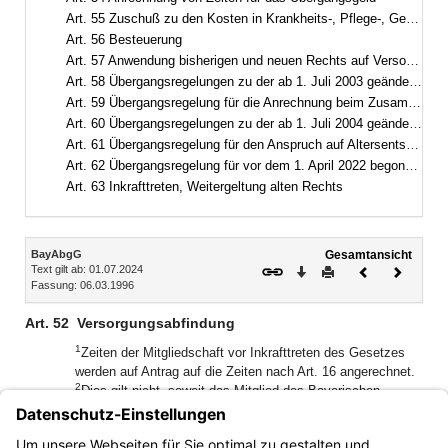
Art. 55 Zuschuß zu den Kosten in Krankheits-, Pflege-, Geburts- und Todesfällen und Unterstützungen für ehemalige Mitglieder des Bayerischen Landtags
Art. 56 Besteuerung
Art. 57 Anwendung bisherigen und neuen Rechts auf Versorgungsansprüche und Versorgungsanwartschaften, die vor dem 1. November 1990 entstanden sind
Art. 58 Übergangsregelungen zu der ab 1. Juli 2003 geänderten Altersentschädigung und Hinterbliebenenversorgung
Art. 59 Übergangsregelung für die Anrechnung beim Zusammentreffen mehrerer Bezüge aus öffentlichen Kassen
Art. 60 Übergangsregelungen zu der ab 1. Juli 2004 geänderten Altersentschädigung und Hinterbliebenenversorgung
Art. 61 Übergangsregelung für den Anspruch auf Altersentschädigung und für die Anrechnung beim Zusammentreffen mehrerer Versorgungsbezüge
Art. 62 Übergangsregelung für vor dem 1. April 2022 begonnene Tätigkeiten, Evaluation
Art. 63 Inkrafttreten, Weitergeltung alten Rechts
Inhalt
BayAbgG
Gesamtansicht
Text gilt ab: 01.07.2024
Download
Drucken
Vorheriges
Nächste
Fassung: 06.03.1996
Dokument
Dokume
Art. 52
Versorgungsabfindung
1
Zeiten der Mitgliedschaft vor Inkrafttreten des Gesetzes
werden auf Antrag auf die Zeiten nach Art. 16 angerechnet.
2
Dies gilt nicht, soweit das Mitglied des Bayerischen
Landtags auf eigenen Antrag von der Pflichtmitgliedschaft
im Versorgungswerk des Bayerischen Landtags befreit war
oder ihm die eigenen Beiträge zur Alters- oder