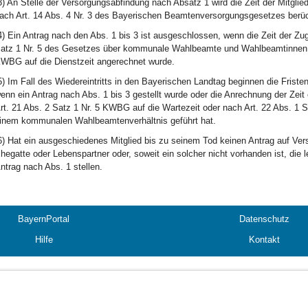
3) An Stelle der Versorgungsabfindung nach Absatz 1 wird die Zeit der Mitglie
ach Art. 14 Abs. 4 Nr. 3 des Bayerischen Beamtenversorgungsgesetzes berüc
4) Ein Antrag nach den Abs. 1 bis 3 ist ausgeschlossen, wenn die Zeit der Z
atz 1 Nr. 5 des Gesetzes über kommunale Wahlbeamte und Wahlbeamtinnen (
WBG auf die Dienstzeit angerechnet wurde.
5) Im Fall des Wiedereintritts in den Bayerischen Landtag beginnen die Fristen
enn ein Antrag nach Abs. 1 bis 3 gestellt wurde oder die Anrechnung der Zeit
rt. 21 Abs. 2 Satz 1 Nr. 5 KWBG auf die Wartezeit oder nach Art. 22 Abs. 1 
inem kommunalen Wahlbeamtenverhältnis geführt hat.
6) Hat ein ausgeschiedenes Mitglied bis zu seinem Tod keinen Antrag auf Ver
hegatte oder Lebenspartner oder, soweit ein solcher nicht vorhanden ist, die
ntrag nach Abs. 1 stellen.
BayernPortal
Datenschutz
Hilfe
Kontakt