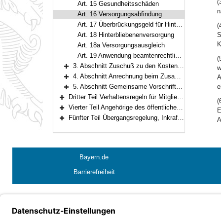
(
Art. 15 Gesundheitsschäden
n
Art. 16 Versorgungsabfindung
Art. 17 Überbrückungsgeld für Hinterbliebene
(
Art. 18 Hinterbliebenenversorgung
S
K
Art. 18a Versorgungsausgleich
Art. 19 Anwendung beamtenrechtlicher Vorschriften
(
3. Abschnitt Zuschuß zu den Kosten in Krankheits-, Pflege- und Geburtsfällen, Unterstützungen (Art. 20–21)
w
Bereich erweitern
4. Abschnitt Anrechnung beim Zusammentreffen mehrerer Bezüge aus öffentlichen Kassen (Art. 22)
A
Bereich erweitern
5. Abschnitt Gemeinsame Vorschriften (Art. 23–27a)
e
Bereich erweitern
Dritter Teil Verhaltensregeln für Mitglieder des Bayerischen Landtags (Art. 28–40)
(
Bereich erweitern
Vierter Teil Angehörige des öffentlichen Dienstes im Bayerischen Landtag (Art. 41–49)
E
Bereich erweitern
Fünfter Teil Übergangsregelung, Inkrafttreten (Art. 50–63)
A
Bereich erweitern
Bayern.de
Barrierefreiheit