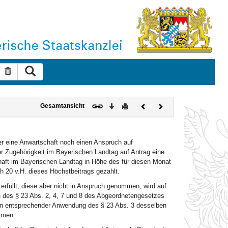
Suche ausführen
Suche zurücksetzen
Download
Drucken
Vorheriges
Nächstes
Gesamtansicht
Dokument
Dokument
r eine Anwartschaft noch einen Anspruch auf
der Zugehörigkeit im Bayerischen Landtag auf Antrag eine
haft im Bayerischen Landtag in Höhe des für diesen Monat
h 20 v.H. dieses Höchstbeitrags gezahlt.
rfüllt, diese aber nicht in Anspruch genommen, wird auf
 des § 23 Abs. 2, 4, 7 und 8 des Abgeordnetengesetzes
in entsprechender Anwendung des § 23 Abs. 3 desselben
mmen.