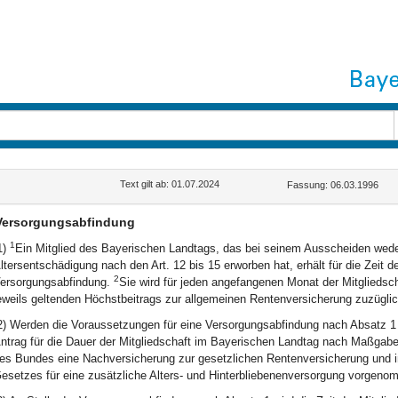
Text gilt ab: 01.07.2024
Fassung: 06.03.1996
Versorgungsabfindung
1
1)
Ein Mitglied des Bayerischen Landtags, das bei seinem Ausscheiden wede
ltersentschädigung nach den Art. 12 bis 15 erworben hat, erhält für die Zeit 
2
ersorgungsabfindung.
Sie wird für jeden angefangenen Monat der Mitgliedsc
eweils geltenden Höchstbeitrags zur allgemeinen Rentenversicherung zuzüglic
2) Werden die Voraussetzungen für eine Versorgungsabfindung nach Absatz 1 e
ntrag für die Dauer der Mitgliedschaft im Bayerischen Landtag nach Maßgabe
es Bundes eine Nachversicherung zur gesetzlichen Rentenversicherung und 
esetzes für eine zusätzliche Alters- und Hinterbliebenenversorgung vorgeno