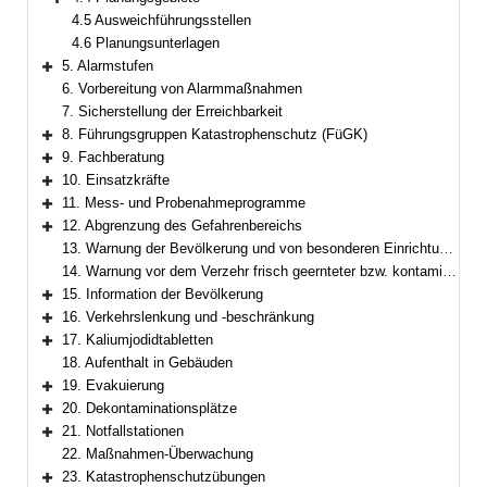
Bereich erweitern
4.5 Ausweichführungsstellen
4.6 Planungsunterlagen
5. Alarmstufen
Bereich erweitern
6. Vorbereitung von Alarmmaßnahmen
7. Sicherstellung der Erreichbarkeit
8. Führungsgruppen Katastrophenschutz (FüGK)
Bereich erweitern
9. Fachberatung
Bereich erweitern
10. Einsatzkräfte
Bereich erweitern
11. Mess- und Probenahmeprogramme
Bereich erweitern
12. Abgrenzung des Gefahrenbereichs
Bereich erweitern
13. Warnung der Bevölkerung und von besonderen Einrichtungen
14. Warnung vor dem Verzehr frisch geernteter bzw. kontaminierter Lebensmittel
15. Information der Bevölkerung
Bereich erweitern
16. Verkehrslenkung und -beschränkung
Bereich erweitern
17. Kaliumjodidtabletten
Bereich erweitern
18. Aufenthalt in Gebäuden
19. Evakuierung
Bereich erweitern
20. Dekontaminationsplätze
Bereich erweitern
21. Notfallstationen
Bereich erweitern
22. Maßnahmen-Überwachung
23. Katastrophenschutzübungen