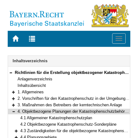
Zur
Zur
Toggle
Startseite
Trefferliste
navigati
von
der
BAYERN.RECHT
letzten
Navigation
Inhaltsverzeichnis
Suche
Richtlinien für die Erstellung objektbezogener Katastrophenschutz-Sonderpläne für den Katastrophenschutz in der Umgebung kerntechnischer Anlagen sowie für Maßnahmen des Katastrophenschutzes bei kerntechnischen Unfällen
Bereich reduzieren
Anlagenverzeichnis
Inhaltsübersicht
1. Allgemeines
Bereich erweitern
2. Vorschriften für den Katastrophenschutz in der Umgebung kerntechnischer Anlagen
Bereich erweitern
3. Maßnahmen des Betreibers der kerntechnischen Anlage
Bereich erweitern
4. Objektbezogene Planungen der Katastrophenschutzbehörden
Bereich reduzieren
4.1 Allgemeiner Katastrophenschutzplan
4.2 Objektbezogene Katastrophenschutz-Sonderpläne
4.3 Zuständigkeiten für die objektbezogene Katastrophenschutz-Sonderplanung
Bereich erweitern
4.4 Planungsgebiete