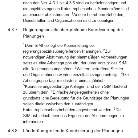
nach den Nrn. 4.3.1 bis 4.3.5 sind zu berücksichtigen und
die objektbezogenen Katastrophenschutz-Sonderpläne sind
3
aufeinander abzustimmen.
Andere betroffene Behörden,
Dienststellen und Organisationen sind zu beteiligen.
4.3.7
Regierungsbezirksübergreifende Koordinierung der
Planungen
1
Dem StMI obliegt die Koordinierung der
2
regierungsbezirksübergreifenden Planungen.
Zur
notwendigen Abstimmung der planmäßigen Vorbereitungen
setzt es eine Arbeitsgruppe ein, der unter Vorsitz des StMI
3
alle Regierungen angehören.
Weitere betroffene Stellen
4
und Organisationen werden einzelfallbezogen beteiligt.
Die
Arbeitsgruppe tagt mindestens einmal jährlich.
5
Koordinierungsbedürftige Anliegen sind dem StMI laufend
6
zu übermitteln.
Einfache Angelegenheiten ohne
grundsätzliche Bedeutung für die Grundzüge der Planungen
sollen direkt zwischen den zuständigen
7
Katastrophenschutzbehörden abgestimmt werden.
Das
StMI ist jedoch über das Ergebnis der Abstimmungen zu
informieren.
4.3.8
Länderübergreifende Koordinierung der Planungen