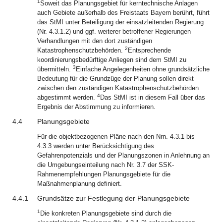
1
Soweit das Planungsgebiet für kerntechnische Anlagen
auch Gebiete außerhalb des Freistaats Bayern berührt, führt
das StMI unter Beteiligung der einsatzleitenden Regierung
(Nr. 4.3.1.2) und ggf. weiterer betroffener Regierungen
Verhandlungen mit den dort zuständigen
2
Katastrophenschutzbehörden.
Entsprechende
koordinierungsbedürftige Anliegen sind dem StMI zu
3
übermitteln.
Einfache Angelegenheiten ohne grundsätzliche
Bedeutung für die Grundzüge der Planung sollen direkt
zwischen den zuständigen Katastrophenschutzbehörden
4
abgestimmt werden.
Das StMI ist in diesem Fall über das
Ergebnis der Abstimmung zu informieren.
4.4
Planungsgebiete
Für die objektbezogenen Pläne nach den Nrn. 4.3.1 bis
4.3.3 werden unter Berücksichtigung des
Gefahrenpotenzials und der Planungszonen in Anlehnung an
die Umgebungseinteilung nach Nr. 3.7 der SSK-
Rahmenempfehlungen Planungsgebiete für die
Maßnahmenplanung definiert.
4.4.1
Grundsätze zur Festlegung der Planungsgebiete
1
Die konkreten Planungsgebiete sind durch die