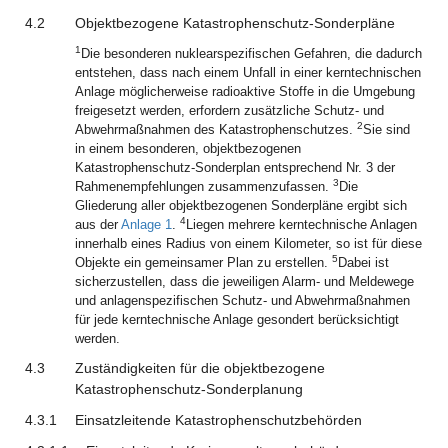
4.2
Objektbezogene Katastrophenschutz-Sonderpläne
1
Die besonderen nuklearspezifischen Gefahren, die dadurch
entstehen, dass nach einem Unfall in einer kerntechnischen
Anlage möglicherweise radioaktive Stoffe in die Umgebung
freigesetzt werden, erfordern zusätzliche Schutz- und
2
Abwehrmaßnahmen des Katastrophenschutzes.
Sie sind
in einem besonderen, objektbezogenen
Katastrophenschutz-Sonderplan entsprechend Nr. 3 der
3
Rahmenempfehlungen zusammenzufassen.
Die
Gliederung aller objektbezogenen Sonderpläne ergibt sich
4
aus der
Anlage 1
.
Liegen mehrere kerntechnische Anlagen
innerhalb eines Radius von einem Kilometer, so ist für diese
5
Objekte ein gemeinsamer Plan zu erstellen.
Dabei ist
sicherzustellen, dass die jeweiligen Alarm- und Meldewege
und anlagenspezifischen Schutz- und Abwehrmaßnahmen
für jede kerntechnische Anlage gesondert berücksichtigt
werden.
4.3
Zuständigkeiten für die objektbezogene
Katastrophenschutz-Sonderplanung
4.3.1
Einsatzleitende Katastrophenschutzbehörden