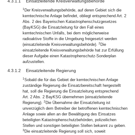
4.3.1.1
Einsatzleitende Kreisverwaltungsbehörde
1
Der Kreisverwaltungsbehörde, auf deren Gebiet sich die
kerntechnische Anlage befindet, obliegt entsprechend Art. 2
Abs. 2 des Bayerischen Katastrophenschutzgesetzes
(BayKSG) die Einsatzleitung für den Fall eines
kerntechnischen Unfalls, bei dem möglicherweise
radioaktive Stoffe in die Umgebung freigesetzt werden
2
(einsatzleitende Kreisverwaltungsbehörde).
Die
einsatzleitende Kreisverwaltungsbehörde hat zur Erfüllung
dieser Aufgabe einen Katastrophenschutz-Sonderplan
aufzustellen.
4.3.1.2
Einsatzleitende Regierung
1
Sobald die für das Gebiet der kerntechnischen Anlage
zuständige Regierung die Einsatzbereitschaft hergestellt
hat, soll die Regierung die Einsatzleitung entsprechend
Art. 2 Abs. 2 BayKSG übernehmen (einsatzleitende
2
Regierung).
Die Übernahme der Einsatzleitung ist
unverzüglich dem Betreiber der betroffenen kerntechnischen
Anlage sowie allen an der Bewältigung des Einsatzes
beteiligten Katastrophenschutzbehörden, polizeilichen
Stellen und sonstigen beteiligten Stellen bekannt zu geben.
3
Die einsatzleitende Regierung soll sich, soweit