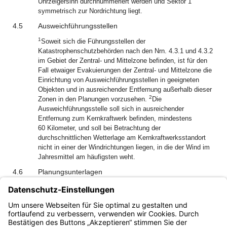
Uhrzeigersinn durchnummeriert werden und Sektor 1
symmetrisch zur Nordrichtung liegt.
4.5
Ausweichführungsstellen
1
Soweit sich die Führungsstellen der
Katastrophenschutzbehörden nach den Nrn. 4.3.1 und 4.3.2
im Gebiet der Zentral- und Mittelzone befinden, ist für den
Fall etwaiger Evakuierungen der Zentral- und Mittelzone die
Einrichtung von Ausweichführungsstellen in geeigneten
Objekten und in ausreichender Entfernung außerhalb dieser
2
Zonen in den Planungen vorzusehen.
Die
Ausweichführungsstelle soll sich in ausreichender
Entfernung zum Kernkraftwerk befinden, mindestens
60 Kilometer, und soll bei Betrachtung der
durchschnittlichen Wetterlage am Kernkraftwerksstandort
nicht in einer der Windrichtungen liegen, in die der Wind im
Jahresmittel am häufigsten weht.
4.6
Planungsunterlagen
Zusätzlich zu den anlagenbezogenen Katastrophenschutz-
Sonderplänen haben die Katastrophenschutzbehörden
Planungsunterlagen entsprechend der Vorgabe der
Anlage 2
vorzuhalten.