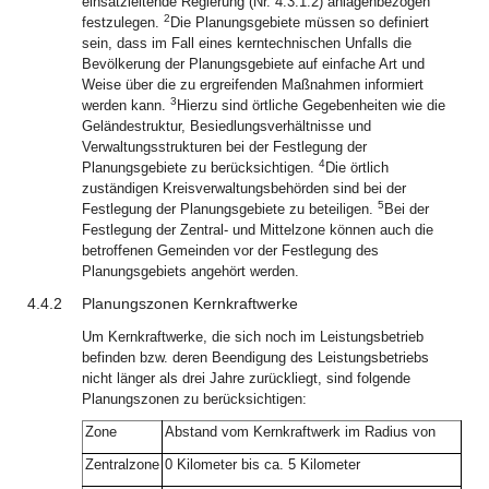
einsatzleitende Regierung (Nr. 4.3.1.2) anlagenbezogen
2
festzulegen.
Die Planungsgebiete müssen so definiert
sein, dass im Fall eines kerntechnischen Unfalls die
Bevölkerung der Planungsgebiete auf einfache Art und
Weise über die zu ergreifenden Maßnahmen informiert
3
werden kann.
Hierzu sind örtliche Gegebenheiten wie die
Geländestruktur, Besiedlungsverhältnisse und
Verwaltungsstrukturen bei der Festlegung der
4
Planungsgebiete zu berücksichtigen.
Die örtlich
zuständigen Kreisverwaltungsbehörden sind bei der
5
Festlegung der Planungsgebiete zu beteiligen.
Bei der
Festlegung der Zentral- und Mittelzone können auch die
betroffenen Gemeinden vor der Festlegung des
Planungsgebiets angehört werden.
4.4.2
Planungszonen Kernkraftwerke
Um Kernkraftwerke, die sich noch im Leistungsbetrieb
befinden bzw. deren Beendigung des Leistungsbetriebs
nicht länger als drei Jahre zurückliegt, sind folgende
Planungszonen zu berücksichtigen:
Zone
Abstand vom Kernkraftwerk im Radius von
Zentralzone
0 Kilometer bis ca. 5 Kilometer