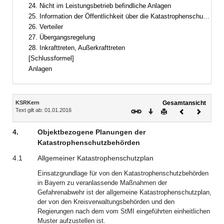
Bereich erweitern
24. Nicht im Leistungsbetrieb befindliche Anlagen
25. Information der Öffentlichkeit über die Katastrophenschutzplanungen
26. Verteiler
27. Übergangsregelung
28. Inkrafttreten, Außerkrafttreten
[Schlussformel]
Anlagen
Inhalt
KSRKern
Gesamtansicht
Text gilt ab: 01.01.2016
Download
Drucken
Vorheriges
Nächste
Dokument
Dokume
4.
Objektbezogene Planungen der
Katastrophenschutzbehörden
4.1
Allgemeiner Katastrophenschutzplan
Einsatzgrundlage für von den Katastrophenschutzbehörden
in Bayern zu veranlassende Maßnahmen der
Gefahrenabwehr ist der allgemeine Katastrophenschutzplan,
der von den Kreisverwaltungsbehörden und den
Regierungen nach dem vom StMI eingeführten einheitlichen
Muster aufzustellen ist.