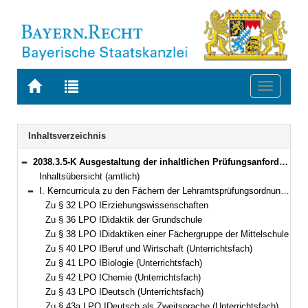
Zur
Zur
Toggle
Startseite
Trefferliste
navigati
von
der
BAYERN.RECHT
letzten
Navigation
Inhaltsverzeichnis
Suche
2038.3.5-K Ausgestaltung der inhaltlichen Prüfungsanforderungen für die Erste Staatsprüfung nach Kapitel II der Lehramtsprüfungsordnung I zu den einzelnen Fächern (Kerncurricula) Bekanntmachung des Bayerischen Staatsministeriums für Unterricht und Kultus vom 2. Januar 2009, Az. III.8-5 S 4020-PRA.599 (KWMBl. S. 34)
Bereich reduzieren
Inhaltsübersicht (amtlich)
I. Kerncurricula zu den Fächern der Lehramtsprüfungsordnung I (LPO I) vom 13. März 2008 (GVBl S. 180)
Bereich reduzieren
Zu § 32 LPO IErziehungswissenschaften
Zu § 36 LPO IDidaktik der Grundschule
Zu § 38 LPO IDidaktiken einer Fächergruppe der Mittelschule
Zu § 40 LPO IBeruf und Wirtschaft (Unterrichtsfach)
Zu § 41 LPO IBiologie (Unterrichtsfach)
Zu § 42 LPO IChemie (Unterrichtsfach)
Zu § 43 LPO IDeutsch (Unterrichtsfach)
Zu § 43a LPO IDeutsch als Zweitsprache (Unterrichtsfach)