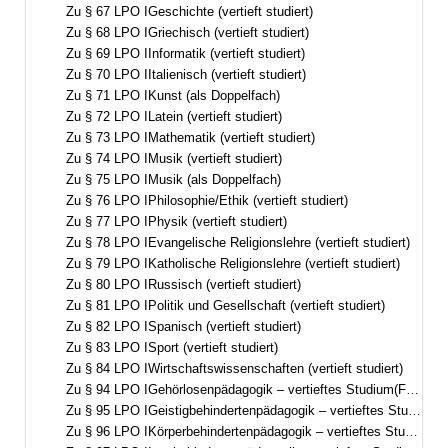
Zu § 67 LPO IGeschichte (vertieft studiert)
Zu § 68 LPO IGriechisch (vertieft studiert)
Zu § 69 LPO IInformatik (vertieft studiert)
Zu § 70 LPO IItalienisch (vertieft studiert)
Zu § 71 LPO IKunst (als Doppelfach)
Zu § 72 LPO ILatein (vertieft studiert)
Zu § 73 LPO IMathematik (vertieft studiert)
Zu § 74 LPO IMusik (vertieft studiert)
Zu § 75 LPO IMusik (als Doppelfach)
Zu § 76 LPO IPhilosophie/Ethik (vertieft studiert)
Zu § 77 LPO IPhysik (vertieft studiert)
Zu § 78 LPO IEvangelische Religionslehre (vertieft studiert)
Zu § 79 LPO IKatholische Religionslehre (vertieft studiert)
Zu § 80 LPO IRussisch (vertieft studiert)
Zu § 81 LPO IPolitik und Gesellschaft (vertieft studiert)
Zu § 82 LPO ISpanisch (vertieft studiert)
Zu § 83 LPO ISport (vertieft studiert)
Zu § 84 LPO IWirtschaftswissenschaften (vertieft studiert)
Zu § 94 LPO IGehörlosenpädagogik – vertieftes Studium(Förderschwerpunkt Hören, visuell-auditive Ausrichtung)
Zu § 95 LPO IGeistigbehindertenpädagogik – vertieftes Studium(Förderschwerpunkt geistige Entwicklung)
Zu § 96 LPO IKörperbehindertenpädagogik – vertieftes Studium(Förderschwerpunkt körperliche und motorische Entwicklung)