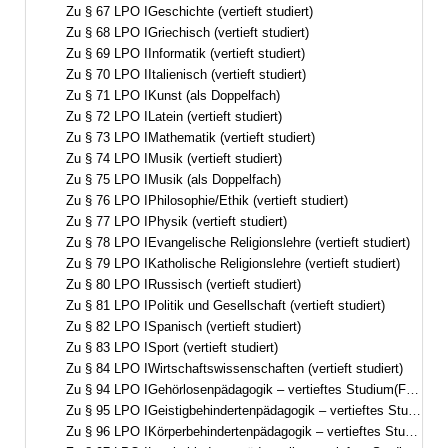
Zu § 67 LPO IGeschichte (vertieft studiert)
Zu § 68 LPO IGriechisch (vertieft studiert)
Zu § 69 LPO IInformatik (vertieft studiert)
Zu § 70 LPO IItalienisch (vertieft studiert)
Zu § 71 LPO IKunst (als Doppelfach)
Zu § 72 LPO ILatein (vertieft studiert)
Zu § 73 LPO IMathematik (vertieft studiert)
Zu § 74 LPO IMusik (vertieft studiert)
Zu § 75 LPO IMusik (als Doppelfach)
Zu § 76 LPO IPhilosophie/Ethik (vertieft studiert)
Zu § 77 LPO IPhysik (vertieft studiert)
Zu § 78 LPO IEvangelische Religionslehre (vertieft studiert)
Zu § 79 LPO IKatholische Religionslehre (vertieft studiert)
Zu § 80 LPO IRussisch (vertieft studiert)
Zu § 81 LPO IPolitik und Gesellschaft (vertieft studiert)
Zu § 82 LPO ISpanisch (vertieft studiert)
Zu § 83 LPO ISport (vertieft studiert)
Zu § 84 LPO IWirtschaftswissenschaften (vertieft studiert)
Zu § 94 LPO IGehörlosenpädagogik – vertieftes Studium(Förderschwerpunkt Hören, visuell-auditive Ausrichtung)
Zu § 95 LPO IGeistigbehindertenpädagogik – vertieftes Studium(Förderschwerpunkt geistige Entwicklung)
Zu § 96 LPO IKörperbehindertenpädagogik – vertieftes Studium(Förderschwerpunkt körperliche und motorische Entwicklung)