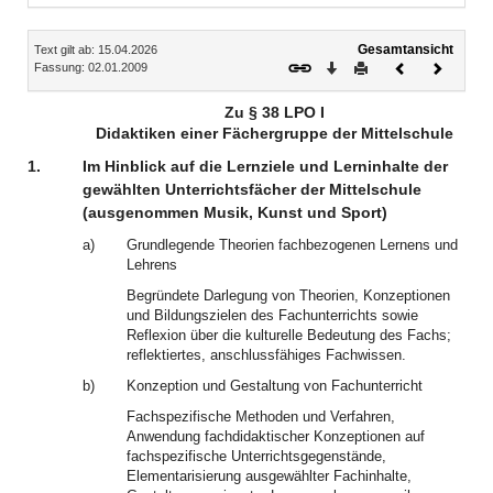
Inhalt
Gesamtansicht
Text gilt ab: 15.04.2026
Download
Drucken
Vorheriges
Nächste
Fassung: 02.01.2009
Dokument
Dokume
Zu § 38 LPO I
Didaktiken einer Fächergruppe der Mittelschule
1.
Im Hinblick auf die Lernziele und Lerninhalte der
gewählten Unterrichtsfächer der Mittelschule
(ausgenommen Musik, Kunst und Sport)
a)
Grundlegende Theorien fachbezogenen Lernens und
Lehrens
Begründete Darlegung von Theorien, Konzeptionen
und Bildungszielen des Fachunterrichts sowie
Reflexion über die kulturelle Bedeutung des Fachs;
reflektiertes, anschlussfähiges Fachwissen.
b)
Konzeption und Gestaltung von Fachunterricht
Fachspezifische Methoden und Verfahren,
Anwendung fachdidaktischer Konzeptionen auf
fachspezifische Unterrichtsgegenstände,
Elementarisierung ausgewählter Fachinhalte,