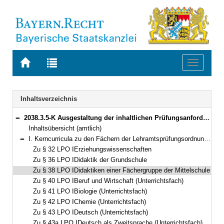
Zur
Zur
Toggle
Startseite
Trefferliste
navigati
von
der
BAYERN.RECHT
letzten
Navigation
Inhaltsverzeichnis
Suche
2038.3.5-K Ausgestaltung der inhaltlichen Prüfungsanforderungen für die Erste Staatsprüfung nach Kapitel II der Lehramtsprüfungsordnung I zu den einzelnen Fächern (Kerncurricula) Bekanntmachung des Bayerischen Staatsministeriums für Unterricht und Kultus vom 2. Januar 2009, Az. III.8-5 S 4020-PRA.599 (KWMBl. S. 34)
Bereich reduzieren
Inhaltsübersicht (amtlich)
I. Kerncurricula zu den Fächern der Lehramtsprüfungsordnung I (LPO I) vom 13. März 2008 (GVBl S. 180)
Bereich reduzieren
Zu § 32 LPO IErziehungswissenschaften
Zu § 36 LPO IDidaktik der Grundschule
Zu § 38 LPO IDidaktiken einer Fächergruppe der Mittelschule
Zu § 40 LPO IBeruf und Wirtschaft (Unterrichtsfach)
Zu § 41 LPO IBiologie (Unterrichtsfach)
Zu § 42 LPO IChemie (Unterrichtsfach)
Zu § 43 LPO IDeutsch (Unterrichtsfach)
Zu § 43a LPO IDeutsch als Zweitsprache (Unterrichtsfach)